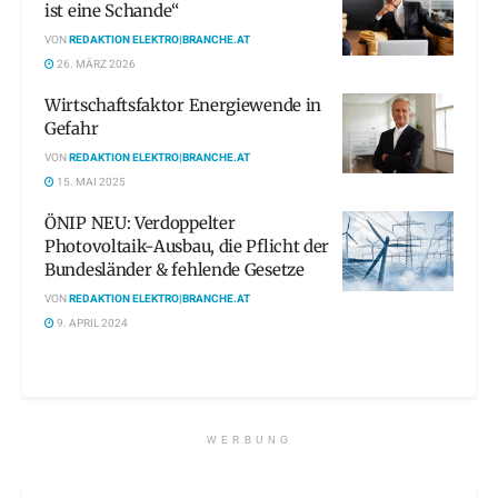
ist eine Schande“
VON
REDAKTION ELEKTRO|BRANCHE.AT
26. MÄRZ 2026
Wirtschaftsfaktor Energiewende in
Gefahr
VON
REDAKTION ELEKTRO|BRANCHE.AT
15. MAI 2025
ÖNIP NEU: Verdoppelter
Photovoltaik-Ausbau, die Pflicht der
Bundesländer & fehlende Gesetze
VON
REDAKTION ELEKTRO|BRANCHE.AT
9. APRIL 2024
WERBUNG