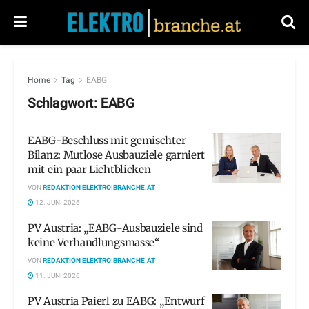
Home
Tag
EABG
Schlagwort:
EABG
EABG-Beschluss mit gemischter
Bilanz: Mutlose Ausbauziele garniert
mit ein paar Lichtblicken
VON
REDAKTION ELEKTRO|BRANCHE.AT
12. JUNI 2026
PV Austria: „EABG-Ausbauziele sind
keine Verhandlungsmasse“
VON
REDAKTION ELEKTRO|BRANCHE.AT
11. JUNI 2026
PV Austria Paierl zu EABG: „Entwurf