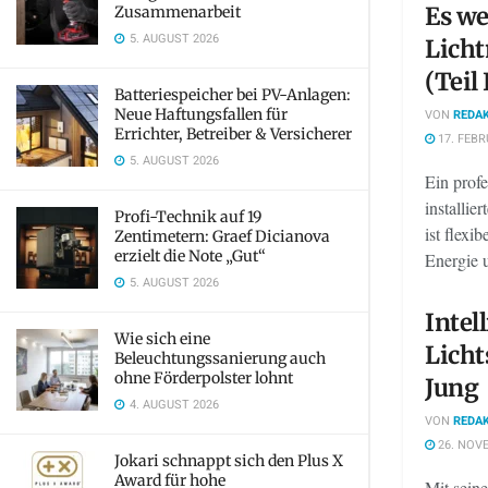
Es we
Zusammenarbeit
5. AUGUST 2026
Lich
(Teil 
Batteriespeicher bei PV-Anlagen:
Neue Haftungsfallen für
VON
REDAK
Errichter, Betreiber & Versicherer
17. FEBR
5. AUGUST 2026
Ein profe
installi
Profi-Technik auf 19
ist flexi
Zentimetern: Graef Dicianova
erzielt die Note „Gut“
Energie u
5. AUGUST 2026
Intel
Wie sich eine
Licht
Beleuchtungssanierung auch
ohne Förderpolster lohnt
Jung
4. AUGUST 2026
VON
REDAK
26. NOV
Jokari schnappt sich den Plus X
Award für hohe
Mit sei