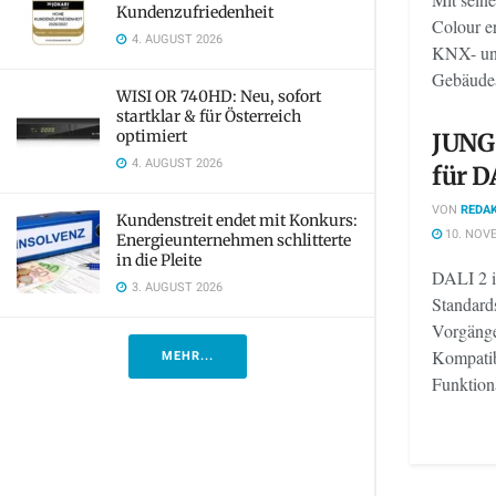
Kundenzufriedenheit
Colour er
4. AUGUST 2026
KNX- un
Gebäudea
WISI OR 740HD: Neu, sofort
startklar & für Österreich
optimiert
JUNG 
4. AUGUST 2026
für D
VON
REDAK
Kundenstreit endet mit Konkurs:
10. NOV
Energieunternehmen schlitterte
in die Pleite
DALI 2 i
3. AUGUST 2026
Standard
Vorgänge
Kompatibi
MEHR...
Funktional