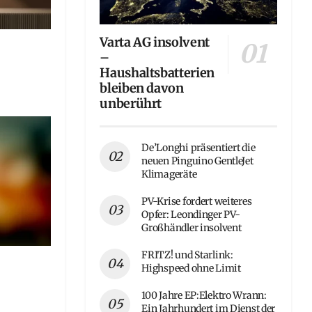
Varta AG insolvent
–
Haushaltsbatterien
bleiben davon
unberührt
De’Longhi präsentiert die
neuen Pinguino GentleJet
Klimageräte
PV-Krise fordert weiteres
Opfer: Leondinger PV-
Großhändler insolvent
FRITZ! und Starlink:
Highspeed ohne Limit
100 Jahre EP:Elektro Wrann:
Ein Jahrhundert im Dienst der