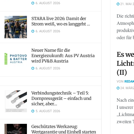
6. AUGUST 2026
21. MAI 
Die richt
STARA live 2026: Damit der
Atmosphä
Strom weiß, wo es langgeht …
produkti
6. AUGUST 2026
oder für 
Neuer Name für die
Es we
Energiezukunft: Aus PV Austria
wird PV&B Austria
Lich
6. AUGUST 2026
(II)
VON
REDAK
24. MÄRZ
Verbindungstechnik – Teil 5:
Dornpressgerät – einfach und
Nach ein
sicher, aber…
I unserer
5. AUGUST 2026
„Lichtma
zweiten T
Geschütztes Werkzeug:
Wertgarantie und Einhell starten