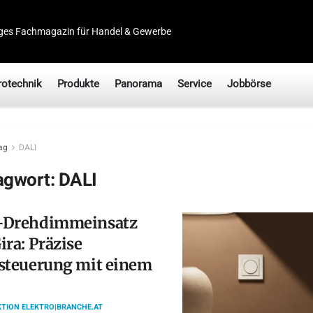
ges Fachmagazin für Handel & Gewerbe
rotechnik
Produkte
Panorama
Service
Jobbörse
ag
DALI
agwort:
DALI
-Drehdimmeinsatz
ira: Präzise
steuerung mit einem
TION ELEKTRO|BRANCHE.AT