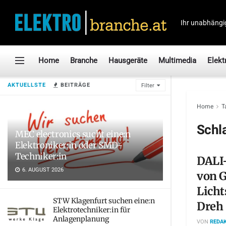
Ihr unabhängi
Home
Branche
Hausgeräte
Multimedia
Elekt
AKTUELLSTE
BEITRÄGE
Filter
Home
T
Schl
MEC electronics sucht eine:n
Elektroniker:in oder SMD-
Techniker:in
DALI
6. AUGUST 2026
von G
Licht
STW Klagenfurt suchen eine:n
Dreh
Elektrotechniker:in für
Anlagenplanung
VON
REDAK