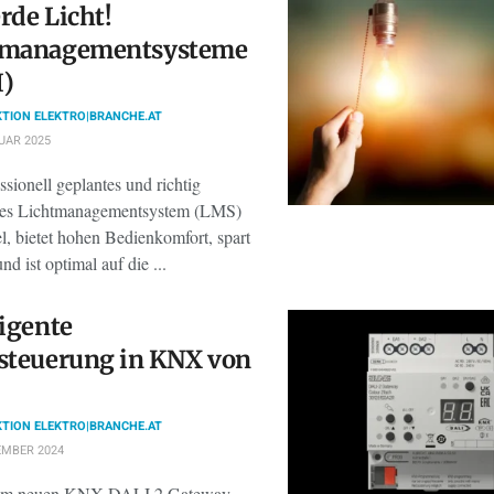
rde Licht!
tmanagementsysteme
I)
TION ELEKTRO|BRANCHE.AT
UAR 2025
ssionell geplantes und richtig
ertes Lichtmanagementsystem (LMS)
bel, bietet hohen Bedienkomfort, spart
nd ist optimal auf die ...
ligente
steuerung in KNX von
TION ELEKTRO|BRANCHE.AT
EMBER 2024
nem neuen KNX DALI 2 Gateway