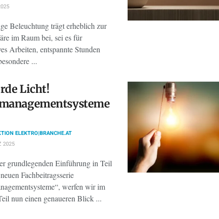
2025
ige Beleuchtung trägt erheblich zur
re im Raum bei, sei es für
ves Arbeiten, entspannte Stunden
besondere ...
rde Licht!
tmanagementsysteme
TION ELEKTRO|BRANCHE.AT
 2025
er grundlegenden Einführung in Teil
 neuen Fachbeitragsserie
nagementsysteme“, werfen wir im
eil nun einen genaueren Blick ...