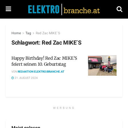
Home
Tag
Red Zac MIKE´S
Schlagwort:
Red Zac MIKE´S
Happy Birthday! Red Zac MIKE’S
feiert seinen 10. Geburtstag
VON
REDAKTION ELEKTRO|BRANCHE.AT
21. AUGUST 2024
WERBUNG