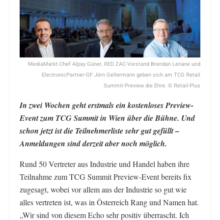
MediaMarkt-Chef Alpay Güner, RED ZAC-Vorstand Brendan Lenane und
ElectronicPartner-GF Jörn Gellermann geben sich am TCG Retail
Summit-Preview die Ehre. © Retail-Plus
In zwei Wochen geht erstmals ein kostenloses Preview-
Event zum TCG Summit in Wien über die Bühne. Und
schon jetzt ist die Teilnehmerliste sehr gut gefüllt –
Anmeldungen sind derzeit aber noch möglich.
Rund 50 Vertreter aus Industrie und Handel haben ihre
Teilnahme zum TCG Summit Preview-Event bereits fix
zugesagt, wobei vor allem aus der Industrie so gut wie
alles vertreten ist, was in Österreich Rang und Namen hat.
„Wir sind von diesem Echo sehr positiv überrascht. Ich