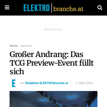
WERBUNG
Home
Branche
Großer Andrang: Das
TCG Preview-Event füllt
sich
von
Redaktion ELEKTRO|branche.at
2. März 2023