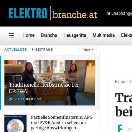
Ihr unabhängi
Home
Branche
Hausgeräte
Multimedia
Elekt
AKTUELLSTE
BEITRÄGE
Filter
Home
B
Traditionelle Herbstmesse bei
EP:EWA
Tr
12. OKTOBER 2022
be
Partielle Sonnenfinsternis: APG
und PV&B Austria sehen nur
geringe Auswirkungen
vo