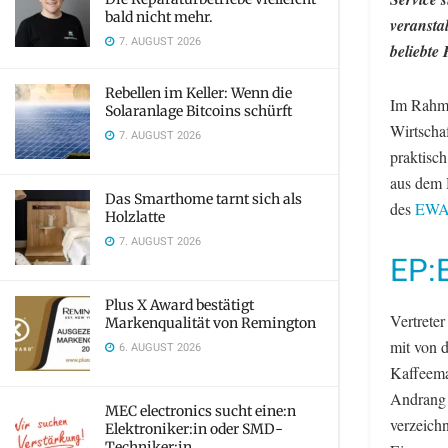
bald nicht mehr.
veransta
7. AUGUST 2026
beliebte
Rebellen im Keller: Wenn die
Im Rahme
Solaranlage Bitcoins schürft
Wirtscha
7. AUGUST 2026
praktisch
aus dem H
Das Smarthome tarnt sich als
des
EWA-
Holzlatte
7. AUGUST 2026
EP:
Plus X Award bestätigt
Vertrete
Markenqualität von Remington
mit von 
6. AUGUST 2026
Kaffeema
Andrang 
MEC electronics sucht eine:n
verzeich
Elektroniker:in oder SMD-
Techniker:in