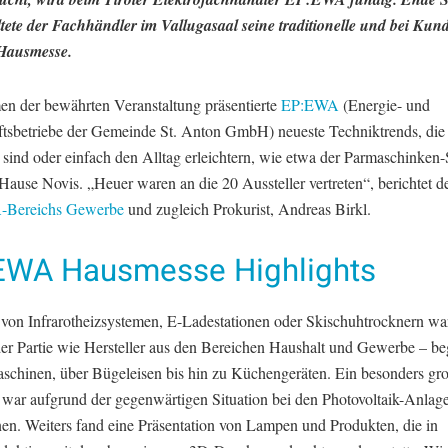
ltete der Fachhändler im Vallugasaal seine traditionelle und bei Kun
 Hausmesse.
n der bewährten Veranstaltung präsentierte
EP:EWA
(Energie- und
ftsbetriebe der Gemeinde St. Anton GmbH) neueste Techniktrends, die 
 sind oder einfach den Alltag erleichtern, wie etwa der Parmaschinken
ause Novis. „Heuer waren an die 20 Aussteller vertreten“, berichtet de
Bereichs Gewerbe
und zugleich Prokurist, Andreas Birkl.
EWA Hausmesse Highlights
r von Infrarotheizsystemen, E-Ladestationen oder Skischuhtrocknern w
der Partie wie Hersteller aus den Bereichen Haushalt und Gewerbe – be
schinen, über Bügeleisen bis hin zu Küchengeräten. Ein besonders gr
war aufgrund der gegenwärtigen Situation bei den Photovoltaik-Anlag
nen. Weiters fand eine Präsentation von Lampen und Produkten, die in