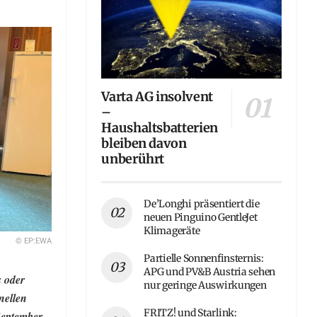
Varta AG insolvent
–
Haushaltsbatterien
bleiben davon
unberührt
De’Longhi präsentiert die
neuen Pinguino GentleJet
Klimageräte
© EP:EWA
Partielle Sonnenfinsternis:
APG und PV&B Austria sehen
s oder
nur geringe Auswirkungen
nellen
FRITZ! und Starlink:
September