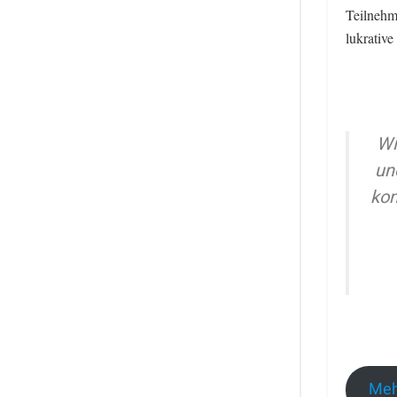
Teilnehm
lukrative
Wi
un
kon
Meh