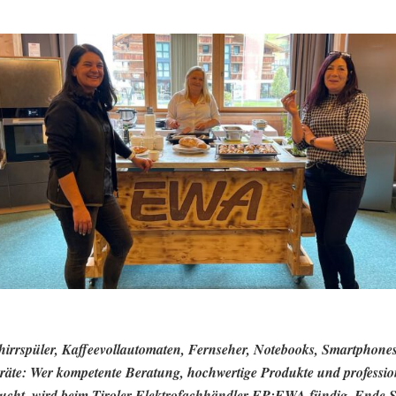
irrspüler, Kaffeevollautomaten, Fernseher, Notebooks, Smartphone
äte: Wer kompetente Beratung, hochwertige Produkte und professio
sucht, wird beim Tiroler Elektrofachhändler EP:EWA fündig. Ende 