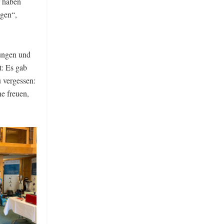
r haben
agen“,
rungen und
t: Es gab
 vergessen:
he freuen,