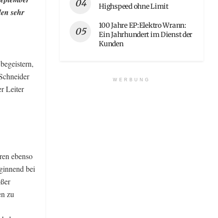
Highspeed ohne Limit
den sehr
100 Jahre EP:Elektro Wrann:
Ein Jahrhundert im Dienst der
Kunden
begeistern,
-Schneider
WERBUNG
r Leiter
aren ebenso
ginnend bei
oßer
en zu