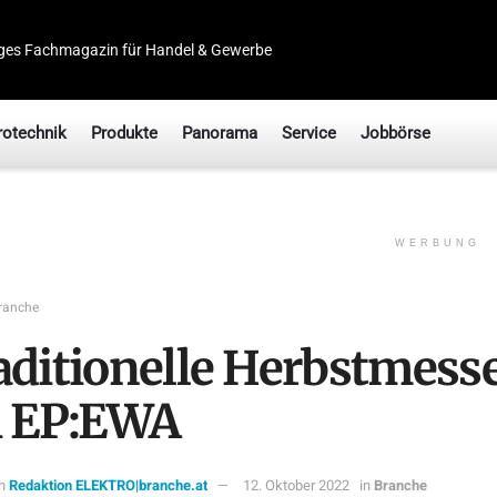
ges Fachmagazin für Handel & Gewerbe
rotechnik
Produkte
Panorama
Service
Jobbörse
WERBUNG
ranche
aditionelle Herbstmess
i EP:EWA
n
Redaktion ELEKTRO|branche.at
12. Oktober 2022
in
Branche