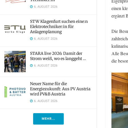
Eigenpro
6. AUGUST 2026
einen kle
ergänzt B
STW Klagenfurt suchen eine:n
Elektrotechniker:in für
Die Besuc
Anlagenplanung
zahlreich
6. AUGUST 2026
kulinari
Alle Besu
STARA live 2026: Damit der
Strom weiß, wo es langgeht …
die beso
6. AUGUST 2026
Neuer Name für die
Energiezukunft: Aus PV Austria
wird PV&B Austria
6. AUGUST 2026
MEHR...