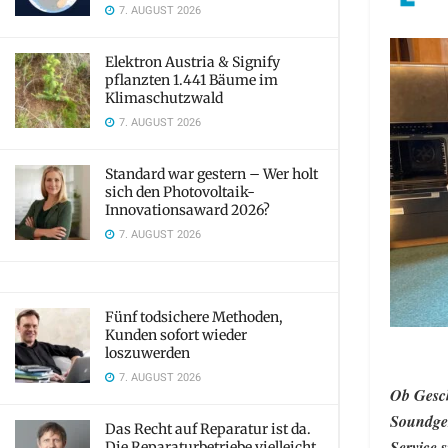
7. AUGUST 2026
Elektron Austria & Signify
pflanzten 1.441 Bäume im
Klimaschutzwald
7. AUGUST 2026
Standard war gestern – Wer holt
sich den Photovoltaik-
Innovationsaward 2026?
7. AUGUST 2026
Fünf todsichere Methoden,
Kunden sofort wieder
loszuwerden
7. AUGUST 2026
Ob Gesch
Soundger
Das Recht auf Reparatur ist da.
Service 
Die Reparaturbetriebe vielleicht