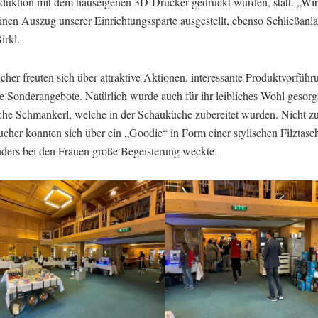
duktion mit dem hauseigenen 3D-Drucker gedruckt wurden, statt. „Wi
inen Auszug unserer Einrichtungssparte ausgestellt, ebenso Schließanl
irkl.
her freuten sich über attraktive Aktionen, interessante Produktvorfüh
e Sonderangebote. Natürlich wurde auch für ihr leibliches Wohl gesorg
sche Schmankerl, welche in der Schauküche zubereitet wurden. Nicht zu
cher konnten sich über ein „Goodie“ in Form einer stylischen Filztasc
nders bei den Frauen große Begeisterung weckte.