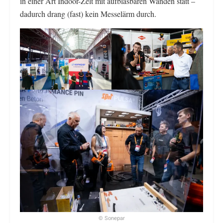
in einer Art Indoor-Zelt mit aufblasbaren Wänden statt –
dadurch drang (fast) kein Messelärm durch.
© Sonepar