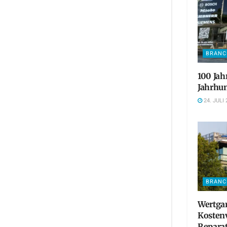
BRANC
100 Jah
Jahrhun
24. JULI 
BRANC
Wertgar
Kosten
Reparat