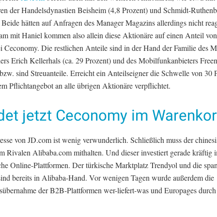
en der Handelsdynastien Beisheim (4,8 Prozent) und Schmidt-Ruthenb
 Beide hätten auf Anfragen des Manager Magazins allerdings nicht reag
m mit Haniel kommen also allein diese Aktionäre auf einen Anteil von
ei Ceconomy. Die restlichen Anteile sind in der Hand der Familie des 
rs Erich Kellerhals (ca. 29 Prozent) und des Mobilfunkanbieters Freen
bzw. sind Streuanteile. Erreicht ein Anteilseigner die Schwelle von 30 P
em Pflichtangebot an alle übrigen Aktionäre verpflichtet.
det jetzt Ceconomy im Warenko
resse von JD.com ist wenig verwunderlich. Schließlich muss der chines
m Rivalen Alibaba.com mithalten. Und dieser investiert gerade kräftig i
che Online-Plattformen. Der türkische Marktplatz Trendyol und die spa
sind bereits in Alibaba-Hand. Vor wenigen Tagen wurde außerdem die
sübernahme der B2B-Plattformen wer-liefert-was und Europages durch