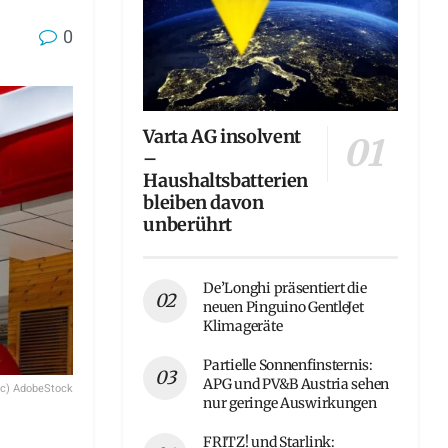
0
Varta AG insolvent
–
Haushaltsbatterien
bleiben davon
unberührt
De’Longhi präsentiert die
neuen Pinguino GentleJet
Klimageräte
Partielle Sonnenfinsternis:
APG und PV&B Austria sehen
(c) AdobeStock
nur geringe Auswirkungen
FRITZ! und Starlink: