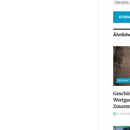
Ähnlic
BRANC
Geschü
Wertgar
Zusamm
5. AUGUS