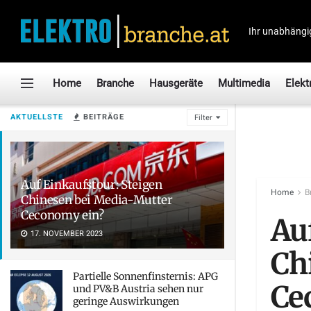
Ihr unabhängi
Home
Branche
Hausgeräte
Multimedia
Elekt
AKTUELLSTE
BEITRÄGE
Filter
Auf Einkaufstour: Steigen
Home
B
Chinesen bei Media-Mutter
Ceconomy ein?
Au
17. NOVEMBER 2023
Ch
Partielle Sonnenfinsternis: APG
Ce
und PV&B Austria sehen nur
geringe Auswirkungen