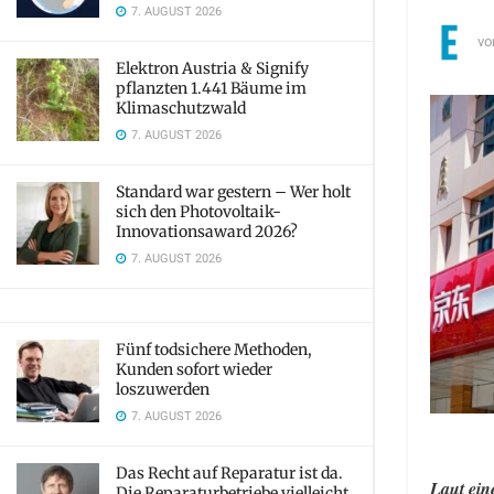
7. AUGUST 2026
vo
Elektron Austria & Signify
pflanzten 1.441 Bäume im
Klimaschutzwald
7. AUGUST 2026
Standard war gestern – Wer holt
sich den Photovoltaik-
Innovationsaward 2026?
7. AUGUST 2026
Fünf todsichere Methoden,
Kunden sofort wieder
loszuwerden
7. AUGUST 2026
Das Recht auf Reparatur ist da.
Laut ein
Die Reparaturbetriebe vielleicht