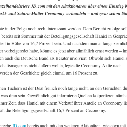
nzelhandelsriese JD.com mit den Altaktionären über einen Einstieg b
kt- und Saturn-Mutter Ceconomy verhandeln – und zwar schon län
e in der Folge noch recht interessant werden. Dem Bericht zufolge sol
 bereits seit Sommer mit der Beteiligungsgesellschaft Haniel in Gesprä
teil in Höhe von 16,7 Prozent sein. Und nachdem man anfangs ziemlic
r vorbeigeredet habe, könnte es jetzt aber allmählich ernst werden – i
en auch die Deutsche Band als Berater involviert. Obwohl sich Haniel 
schaftsmagazins nicht äußern wollte, legte die Ceconomy-Aktie nach
erden der Geschichte gleich einmal um 16 Prozent zu.
nen Tüchern ist der Deal freilich noch lange nicht, an den Gerüchten dü
 was dran sein. Gewöhnlich gut informierte Quellen kolportieren nämli
umer Zeit, dass Haniel mit einem Verkauf ihrer Anteile an Ceconomy li
hält die Beteiligungsgesellschaft 16,7 Prozent an Ceconomy.
preche
JD.com
bereits auch mit den weiteren Aktionären, wie etwa mit