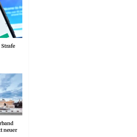
 Strafe
erband
tt neuer