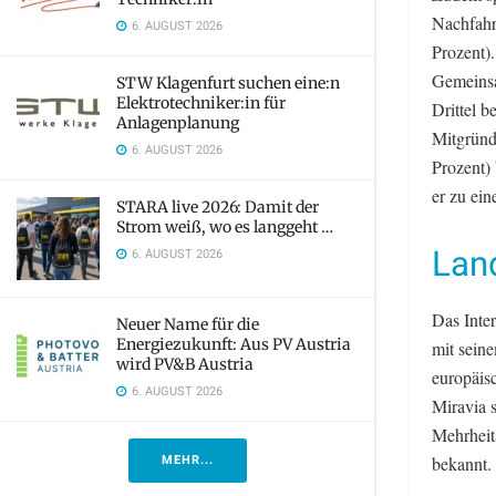
Nachfahr
6. AUGUST 2026
Prozent).
Gemeinsa
STW Klagenfurt suchen eine:n
Elektrotechniker:in für
Drittel b
Anlagenplanung
Mitgründe
6. AUGUST 2026
Prozent) 
er zu ein
STARA live 2026: Damit der
Strom weiß, wo es langgeht …
Lan
6. AUGUST 2026
Das Inte
Neuer Name für die
Energiezukunft: Aus PV Austria
mit seine
wird PV&B Austria
europäis
6. AUGUST 2026
Miravia 
Mehrheit
MEHR...
bekannt.