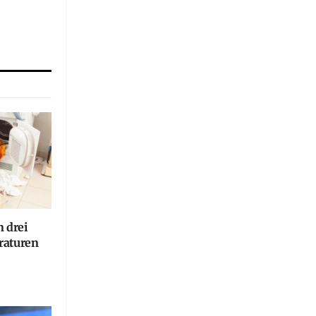
n drei
raturen