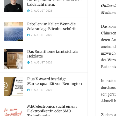
bald nicht mehr.
Onlineei
7. AUGUST 2026
Mediamar
Rebellen im Keller: Wenn die
Das könnt
Solaranlage Bitcoins schürft
Chinesen
7. AUGUST 2026
deren An
aneinande
Das Smarthome tarnt sich als
inzwisch
Holzlatte
des Wirt
7. AUGUST 2026
Bekanntw
Plus X Award bestätigt
In trocke
Markenqualität von Remington
durchaus
6. AUGUST 2026
seit gera
Aktuell 
MEC electronics sucht eine:n
Elektroniker:in oder SMD-
Zudem s
Techniker:in