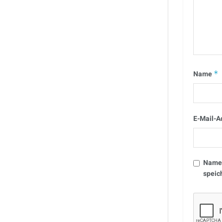
Name
*
E-Mail-A
Name,
speic