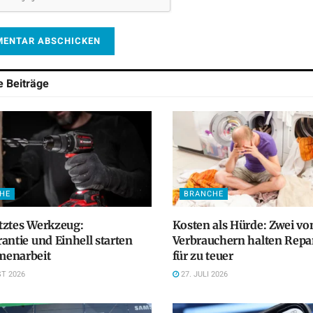
he
Beiträge
HE
BRANCHE
tztes Werkzeug:
Kosten als Hürde: Zwei vo
antie und Einhell starten
Verbrauchern halten Repa
enarbeit
für zu teuer
T 2026
27. JULI 2026