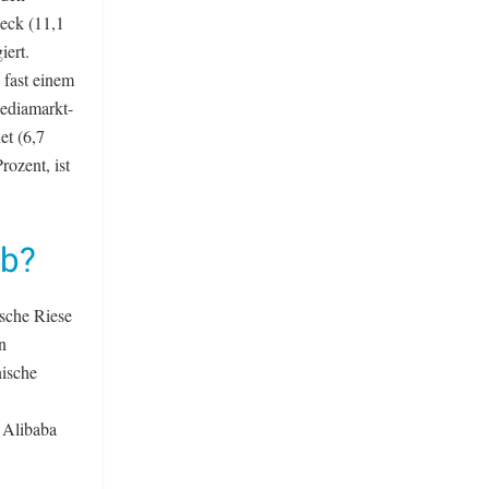
eck (11,1
iert.
 fast einem
Mediamarkt-
et (6,7
rozent, ist
rb?
ische Riese
n
nische
 Alibaba