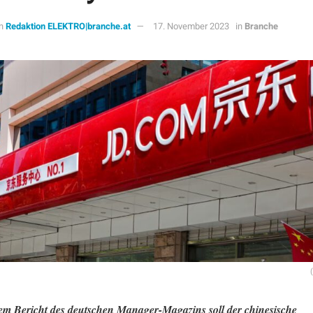
n
Redaktion ELEKTRO|branche.at
17. November 2023
in
Branche
em Bericht des deutschen Manager-Magazins soll der chinesische