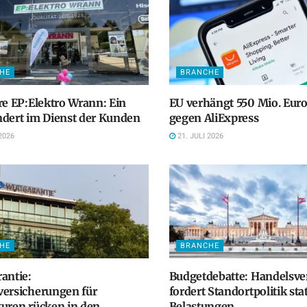
HE
BRANCHE
re EP:Elektro Wrann: Ein
EU verhängt 550 Mio. Euro
dert im Dienst der Kunden
gegen AliExpress
2026
21. JULI 2026
HE
BRANCHE
antie:
Budgetdebatte: Handelsv
versicherungen für
fordert Standortpolitik sta
uren rücken in den
Belastungen