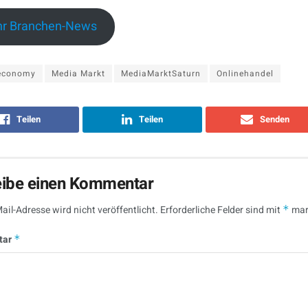
r Branchen-News
economy
Media Markt
MediaMarktSaturn
Onlinehandel
Teilen
Teilen
Senden
eibe einen Kommentar
ail-Adresse wird nicht veröffentlicht.
Erforderliche Felder sind mit
*
mar
tar
*