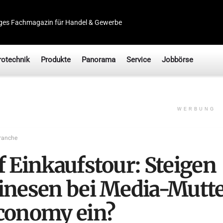
ges Fachmagazin für Handel & Gewerbe
rotechnik
Produkte
Panorama
Service
Jobbörse
WERBUNG
ranche
f Einkaufstour: Steigen
inesen bei Media-Mutt
conomy ein?