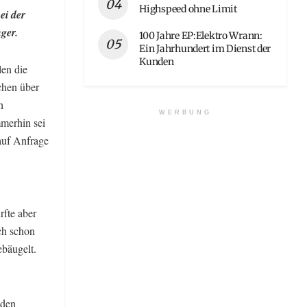
Highspeed ohne Limit
ei der
ger.
100 Jahre EP:Elektro Wrann:
Ein Jahrhundert im Dienst der
Kunden
len die
chen über
h
WERBUNG
mmerhin sei
auf Anfrage
rfte aber
ch schon
ebäugelt.
 den