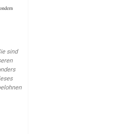
sondern
ie sind
seren
onders
ieses
belohnen