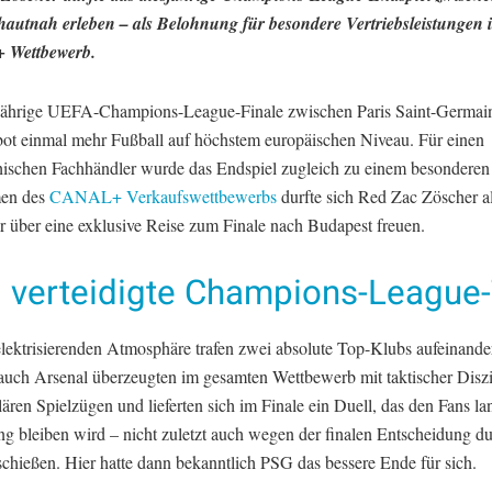
hautnah erleben – als Belohnung für besondere Vertriebsleistungen 
Wettbewerb.
jährige UEFA-Champions-League-Finale zwischen Paris Saint-Germai
bot einmal mehr Fußball auf höchstem europäischen Niveau. Für einen
chischen Fachhändler wurde das Endspiel zugleich zu einem besonderen 
en des
CANAL+ Verkaufswettbewerbs
durfte sich Red Zac Zöscher a
 über eine exklusive Reise zum Finale nach Budapest freuen.
 verteidigte Champions-League-
 elektrisierenden Atmosphäre trafen zwei absolute Top-Klubs aufeinande
auch Arsenal überzeugten im gesamten Wettbewerb mit taktischer Diszi
ären Spielzügen und lieferten sich im Finale ein Duell, das den Fans la
ng bleiben wird – nicht zuletzt auch wegen der finalen Entscheidung d
schießen. Hier hatte dann bekanntlich PSG das bessere Ende für sich.