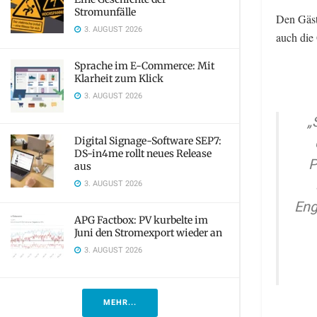
Stromunfälle
Den Gäst
3. AUGUST 2026
auch die
Sprache im E-Commerce: Mit
Klarheit zum Klick
3. AUGUST 2026
„S
Digital Signage-Software SEP7:
DS-in4me rollt neues Release
P
aus
3. AUGUST 2026
Eng
APG Factbox: PV kurbelte im
Juni den Stromexport wieder an
3. AUGUST 2026
MEHR...