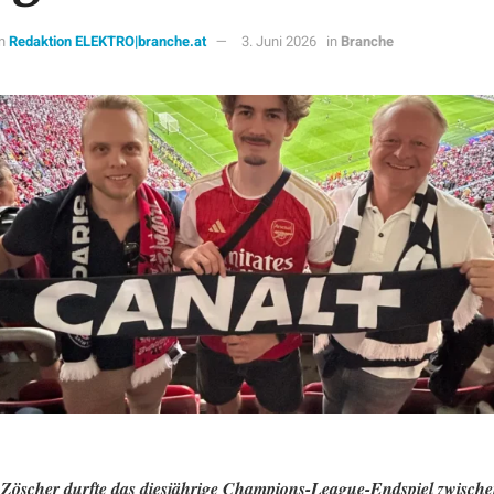
n
Redaktion ELEKTRO|branche.at
3. Juni 2026
in
Branche
Zöscher durfte das diesjährige Champions-League-Endspiel zwisc