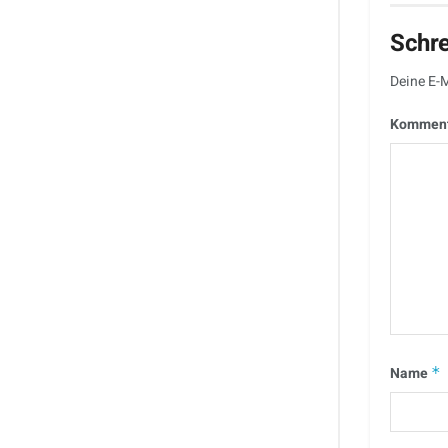
Schr
Deine E-M
Kommen
Name
*