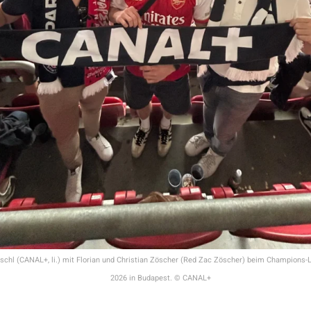
chl (CANAL+, li.) mit Florian und Christian Zöscher (Red Zac Zöscher) beim Champions-
2026 in Budapest. © CANAL+