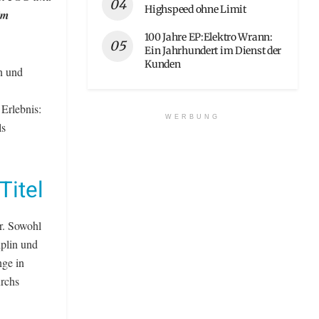
Highspeed ohne Limit
im
100 Jahre EP:Elektro Wrann:
Ein Jahrhundert im Dienst der
Kunden
n und
Erlebnis:
WERBUNG
ls
Titel
r. Sowohl
plin und
nge in
urchs