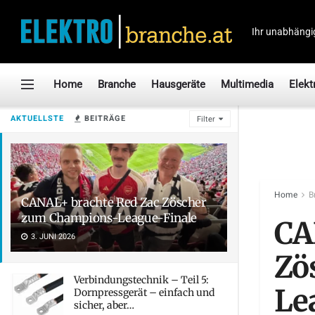
Ihr unabhängi
Home
Branche
Hausgeräte
Multimedia
Elekt
AKTUELLSTE
BEITRÄGE
Filter
Home
B
CANAL+ brachte Red Zac Zöscher
zum Champions-League-Finale
CA
3. JUNI 2026
Zö
Verbindungstechnik – Teil 5:
Le
Dornpressgerät – einfach und
sicher, aber…