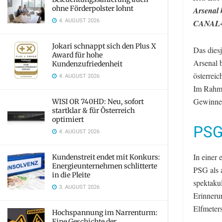
ohne Förderpolster lohnt
Arsenal 
4. AUGUST 2026
CANAL+ 
Jokari schnappt sich den Plus X
Das dies
Award für hohe
Arsenal 
Kundenzufriedenheit
österrei
4. AUGUST 2026
Im Rahm
Gewinner
WISI OR 740HD: Neu, sofort
startklar & für Österreich
optimiert
PSG
4. AUGUST 2026
In einer
Kundenstreit endet mit Konkurs:
Energieunternehmen schlitterte
PSG als 
in die Pleite
spektakul
3. AUGUST 2026
Erinneru
Elfmeter
Hochspannung im Narrenturm:
Eine Geschichte der