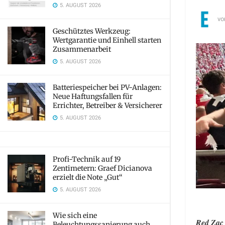
5. AUGUST 2026
vo
Geschütztes Werkzeug:
Wertgarantie und Einhell starten
Zusammenarbeit
5. AUGUST 2026
Batteriespeicher bei PV-Anlagen:
Neue Haftungsfallen für
Errichter, Betreiber & Versicherer
5. AUGUST 2026
Profi-Technik auf 19
Zentimetern: Graef Dicianova
erzielt die Note „Gut“
5. AUGUST 2026
Wie sich eine
Red Zac 
Beleuchtungssanierung auch