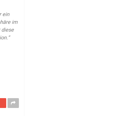
 ein
phäre im
 diese
ion.“