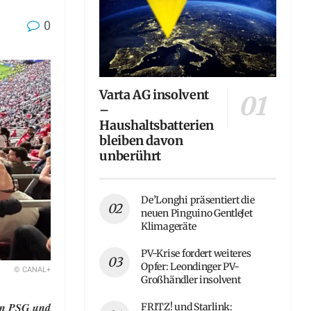
0
Varta AG insolvent
–
Haushaltsbatterien
bleiben davon
unberührt
De’Longhi präsentiert die
neuen Pinguino GentleJet
Klimageräte
PV-Krise fordert weiteres
Opfer: Leondinger PV-
© CANAL+
Großhändler insolvent
hen PSG und
FRITZ! und Starlink: