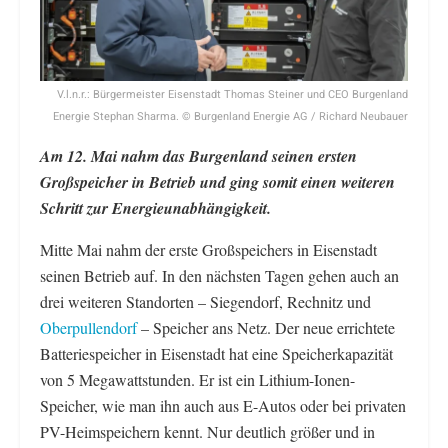
V.l.n.r.: Bürgermeister Eisenstadt Thomas Steiner und CEO Burgenland
Energie Stephan Sharma. © Burgenland Energie AG / Richard Neubauer
Am 12. Mai nahm das Burgenland seinen ersten
Großspeicher in Betrieb und ging somit einen weiteren
Schritt zur Energieunabhängigkeit.
Mitte Mai nahm der erste Großspeichers in Eisenstadt
seinen Betrieb auf. In den nächsten Tagen gehen auch an
drei weiteren Standorten – Siegendorf, Rechnitz und
Oberpullendorf
– Speicher ans Netz. Der neue errichtete
Batteriespeicher in Eisenstadt hat eine Speicherkapazität
von 5 Megawattstunden. Er ist ein Lithium-Ionen-
Speicher, wie man ihn auch aus E-Autos oder bei privaten
PV-Heimspeichern kennt. Nur deutlich größer und in