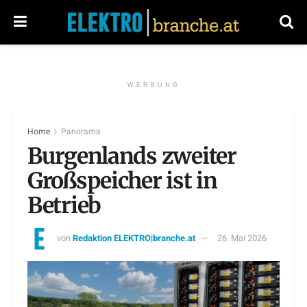
WERBUNG
Home
Panorama
Burgenlands zweiter
Großspeicher ist in
Betrieb
von
Redaktion ELEKTRO|branche.at
26. Mai 2026