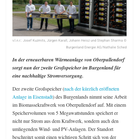
v.l.n.r.: Josef Kuzmits, Jürgen Karall, Johann Heisz und Stephan Sharma ©
Burgenland Energie AG/Nathalie Sched
In der erneuerbaren Wärmeanlage von Oberpullendorf
sorgt nun der zweite Großspeicher im Burgenland für
eine nachhaltige Stromversorgung.
Der zweite Großspeicher (
nach der kürzlich eröffneten
Anlage in Eisenstadt
) des Burgenlands nimmt seine Arbeit
im Biomassekraftwerk von Oberpullendorf auf. Mit einem
Speichervolumen von 5 Megawattstunden speichert er
nicht nur Strom aus dem Kraftwerk, sondern auch den
umliegenden Wind- und PV-Anlagen. Der Standort
beschreitet somit einen wichtigen Schritt sich von der