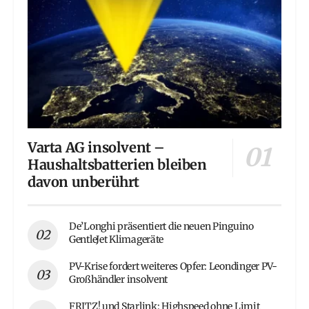
Varta AG insolvent –
Haushaltsbatterien bleiben
davon unberührt
De’Longhi präsentiert die neuen Pinguino
GentleJet Klimageräte
PV-Krise fordert weiteres Opfer: Leondinger PV-
Großhändler insolvent
FRITZ! und Starlink: Highspeed ohne Limit