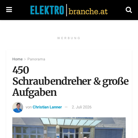
WERBUNG
Home
Panorama
450
Schraubendreher & große
Aufgaben
von
Christian Lanner
2. Juli 2026