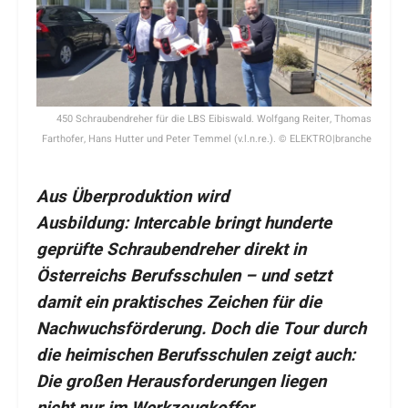
450 Schraubendreher für die LBS Eibiswald. Wolfgang Reiter, Thomas
Farthofer, Hans Hutter und Peter Temmel (v.l.n.re.). © ELEKTRO|branche
Aus Überproduktion wird
Ausbildung: Intercable bringt hunderte
geprüfte Schraubendreher direkt in
Österreichs Berufsschulen – und setzt
damit ein praktisches Zeichen für die
Nachwuchsförderung. Doch die Tour durch
die heimischen Berufsschulen zeigt auch:
Die großen Herausforderungen liegen