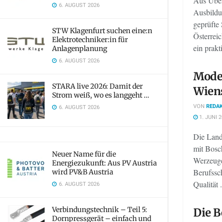
Aus Über
6. AUGUST 2026
Ausbildu
geprüfte 
STW Klagenfurt suchen eine:n
Österreic
Elektrotechniker:in für
ein prakt
Anlagenplanung
6. AUGUST 2026
Mode
STARA live 2026: Damit der
Wien
Strom weiß, wo es langgeht …
VON
REDAK
6. AUGUST 2026
1. JUNI 
Die Land
mit Bosc
Neuer Name für die
Werzeuge
Energiezukunft: Aus PV Austria
Berufssc
wird PV&B Austria
Qualität .
6. AUGUST 2026
Verbindungstechnik – Teil 5:
Die B
Dornpressgerät – einfach und