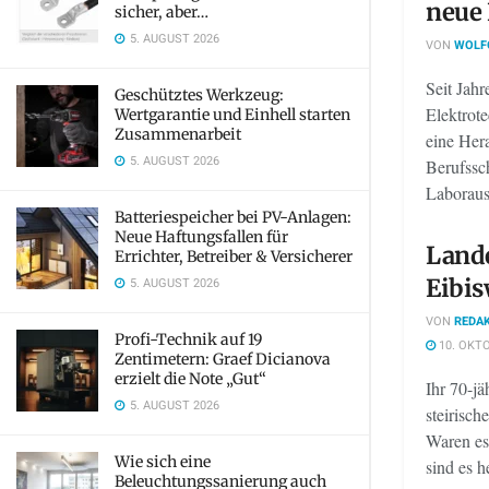
neue
sicher, aber…
5. AUGUST 2026
VON
WOLF
Seit Jahr
Geschütztes Werkzeug:
Elektrot
Wertgarantie und Einhell starten
Zusammenarbeit
eine Her
5. AUGUST 2026
Berufssc
Laborausr
Batteriespeicher bei PV-Anlagen:
Neue Haftungsfallen für
Land
Errichter, Betreiber & Versicherer
Eibis
5. AUGUST 2026
VON
REDAK
Profi-Technik auf 19
10. OKTO
Zentimetern: Graef Dicianova
erzielt die Note „Gut“
Ihr 70-jä
5. AUGUST 2026
steirisc
Waren es
Wie sich eine
sind es he
Beleuchtungssanierung auch