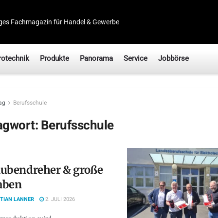
ges Fachmagazin für Handel & Gewerbe
rotechnik
Produkte
Panorama
Service
Jobbörse
ag
Berufsschule
agwort:
Berufsschule
aubendreher & große
aben
TIAN LANNER
2. JULI 2026