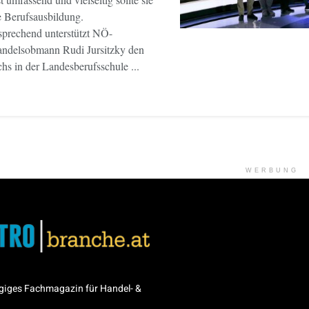
e Berufsausbildung.
rechend unterstützt NÖ-
andelsobmann Rudi Jursitzky den
s in der Landesberufsschule ...
WERBUNG
giges Fachmagazin für Handel- &