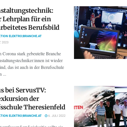
staltungstechnik:
 Lehrplan für ein
rbeitetes Berufsbild
TION ELEKTRO|BRANCHE.AT
 2023
h Corona stark gebeutelte Branche
staltungstechniker:innen ist wieder
nd, das ist auch in der Berufsschule
 ...
s bei ServusTV:
xkursion der
sschule Theresienfeld
TION ELEKTRO|BRANCHE.AT
6. JULI 2022
 umfassend und vielseitig sollte sie