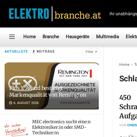
Ihr unabhängi
Home
Branche
Hausgeräte
Multimedia
Elekt
AKTUELLSTE
BEITRÄGE
Filter
Home
T
Schl
Plus X Award bestätigt
Markenqualität von Remington
450
6. AUGUST 2026
Schr
Aufg
MEC electronics sucht eine:n
VON
CHRIS
Elektroniker:in oder SMD-
Techniker:in