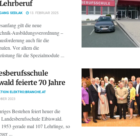
 Lehrberuf
GANG SEDLAK
13. FEBRUAR 2025
esanfang gilt die neue
echnik-Ausbildungsverordnung –
ausforderung auch für die
hulen. Vor allem die
üstung für die Spezialmodule ...
esberufsschule
wald feierte 70 Jahre
TION ELEKTRO|BRANCHE.AT
BER 2023
hriges Bestehen feiert heuer die
he Landesberufsschule Eibiswald.
 1953 gerade mal 107 Lehrlinge, so
uer ...