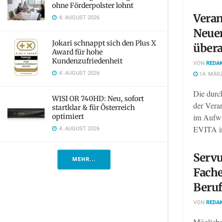
ohne Förderpolster lohnt
Veran
4. AUGUST 2026
Neuer
Jokari schnappt sich den Plus X
übera
Award für hohe
Kundenzufriedenheit
VON
REDAK
4. AUGUST 2026
14. MÄRZ
Die durc
WISI OR 740HD: Neu, sofort
der Veran
startklar & für Österreich
optimiert
im Aufwi
EVITA in
4. AUGUST 2026
Servu
MEHR...
Fache
Beruf
VON
REDAK
Möglichst