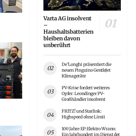
Varta AG insolvent
–
Haushaltsbatterien
bleiben davon
unberührt
De’Longhi präsentiert die
neuen Pinguino GentleJet
Klimageräte
PV-Krise fordert weiteres
Opfer: Leondinger PV-
Großhändler insolvent
FRITZ! und Starlink:
Highspeed ohne Limit
100 Jahre EP:Elektro Wrann:
Ein Jahrhundert im Dienst der