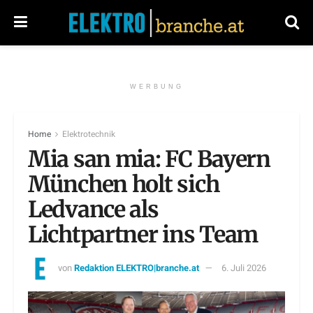
WERBUNG
Home
Elektrotechnik
Mia san mia: FC Bayern
München holt sich
Ledvance als
Lichtpartner ins Team
von
Redaktion ELEKTRO|branche.at
6. Juli 2026