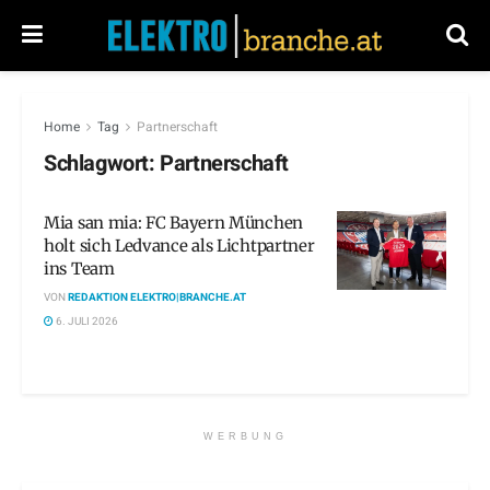
Home
Tag
Partnerschaft
Schlagwort:
Partnerschaft
Mia san mia: FC Bayern München
holt sich Ledvance als Lichtpartner
ins Team
VON
REDAKTION ELEKTRO|BRANCHE.AT
6. JULI 2026
WERBUNG