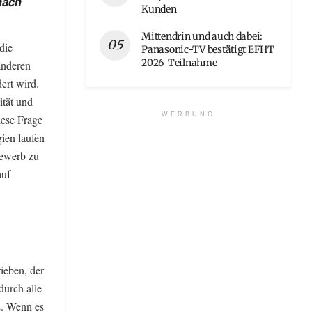
nach
Kunden
Mittendrin und auch dabei:
die
Panasonic-TV bestätigt EFHT
2026-Teilnahme
anderen
ert wird.
ität und
WERBUNG
iese Frage
gien laufen
bewerb zu
auf
ieben, der
durch alle
s. Wenn es