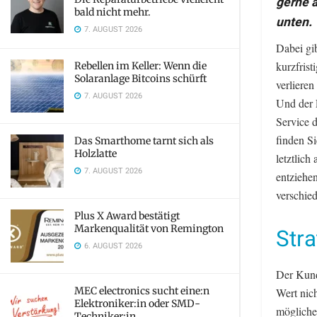
gerne a
bald nicht mehr.
unten.
7. AUGUST 2026
Dabei gib
kurzfris
Rebellen im Keller: Wenn die
Solaranlage Bitcoins schürft
verliere
7. AUGUST 2026
Und der E
Service 
finden Si
Das Smarthome tarnt sich als
Holzlatte
letztlic
7. AUGUST 2026
entziehe
verschie
Plus X Award bestätigt
Markenqualität von Remington
Stra
6. AUGUST 2026
Der Kund
MEC electronics sucht eine:n
Wert nich
Elektroniker:in oder SMD-
mögliche
Techniker:in