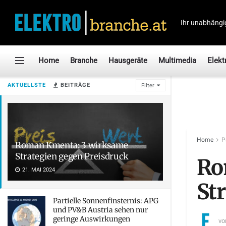
Ihr unabhängi
Home
Branche
Hausgeräte
Multimedia
Elekt
AKTUELLSTE
BEITRÄGE
Filter
Home
P
Roman Kmenta: 3 wirksame
Strategien gegen Preisdruck
Ro
21. MAI 2024
St
Partielle Sonnenfinsternis: APG
und PV&B Austria sehen nur
geringe Auswirkungen
vo