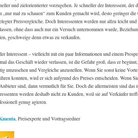
neller und zielorientierter vorzugehen. Je schneller der Interessent, der 
 um „nur mal zu schauen“ zum Kunden gemacht wird, desto geringer die
legter Preisvergleiche. Doch Interessenten werden nur allzu leicht und
lassen, ohne dass auch nur ein Versuch unternommen wurde, Beziehu
llen, geschweige denn etwas zu verkaufen.
er Interessent – vielleicht mit ein paar Informationen und einem Prospe
nmal das Geschäft wieder verlassen, ist die Gefahr groß, dass er beginnt
tig umzusehen und Vergleiche anzustellen. Wenn Sie sonst keine Vortei
ühren konnten, wird er sich aufgrund des Preises entscheiden. Wenn Si
 Anbieter sind, dann vermutlich für Sie. Doch die allermeisten sind das 
eressenten werden deshalb nicht zu Kunden, weil sie auf Verkäufer treff
fessionell genug agieren.
Kmenta
, Preisexperte und Vortragsredner