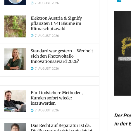
7. AUGUST 2026
Elektron Austria & Signify
pflanzten 1.441 Bäume im
Klimaschutzwald
7. AUGUST 2026
Standard war gestern – Wer holt
sich den Photovoltaik-
Innovationsaward 2026?
7. AUGUST 2026
Fünf todsichere Methoden,
Kunden sofort wieder
loszuwerden
7. AUGUST 2026
Der Pre
in der 
Das Recht auf Reparatur ist da.
Die Reparaturbetriebe vielleicht