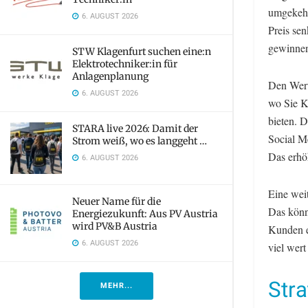
umgekehrt
6. AUGUST 2026
Preis sen
gewinnen
STW Klagenfurt suchen eine:n
Elektrotechniker:in für
Anlagenplanung
Den Wert
6. AUGUST 2026
wo Sie K
bieten. D
STARA live 2026: Damit der
Social M
Strom weiß, wo es langgeht …
Das erhö
6. AUGUST 2026
Eine weit
Neuer Name für die
Das könn
Energiezukunft: Aus PV Austria
wird PV&B Austria
Kunden e
6. AUGUST 2026
viel wert
Stra
MEHR...