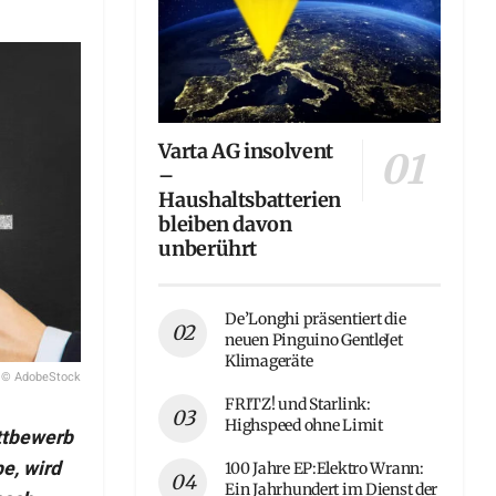
Varta AG insolvent
–
Haushaltsbatterien
bleiben davon
unberührt
De’Longhi präsentiert die
neuen Pinguino GentleJet
Klimageräte
© AdobeStock
FRITZ! und Starlink:
Highspeed ohne Limit
ettbewerb
e, wird
100 Jahre EP:Elektro Wrann:
Ein Jahrhundert im Dienst der