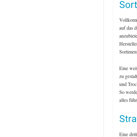
Sor
Vollkomm
auf das 
anzubiet
Herstell
Sortimen
Eine weit
zu gesta
und Troc
So werde
alles füh
Stra
Eine drit