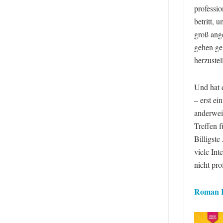
professio
betritt,
groß ange
gehen ge
herzuste
Und hat d
– erst ei
anderwei
Treffen f
Billigste
viele Int
nicht pro
Roman 