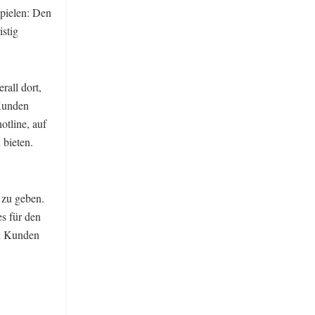
spielen: Den
istig
all dort,
Kunden
otline, auf
 bieten.
 zu geben.
s für den
en Kunden