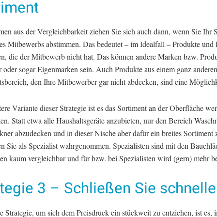
timent
en aus der Vergleichbarkeit ziehen Sie sich auch dann, wenn Sie Ihr 
des Mitbewerbs abstimmen. Das bedeutet – im Idealfall – Produkte und
en, die der Mitbewerb nicht hat. Das können andere Marken bzw. Produ
er oder sogar Eigenmarken sein. Auch Produkte aus einem ganz andere
tsbereich, den Ihre Mitbewerber gar nicht abdecken, sind eine Möglichk
ere Variante dieser Strategie ist es das Sortiment an der Oberfläche wen
lten. Statt etwa alle Haushaltsgeräte anzubieten, nur den Bereich Wasc
kner abzudecken und in dieser Nische aber dafür ein breites Sortiment 
n Sie als Spezialist wahrgenommen. Spezialisten sind mit den Bauchlä
ren kaum vergleichbar und für bzw. bei Spezialisten wird (gern) mehr be
tegie 3 – Schließen Sie schnelle
te Strategie, um sich dem Preisdruck ein stückweit zu entziehen, ist es,