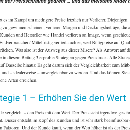
n der Preisschraube gedreht … und das meistens leider 
t es im Kampf um niedrigere Preise letztlich nur Verlierer. Diejenigen, 
tig zu gewinnen scheinen, verlieren Margen und Deckungsbeiträge, die 
n Kunden und Hersteller wie Handel verlieren an Image, wenn geschleud
ndverbraucher? Mittelfristig verliert auch er, weil Billigpreise auf Qual
drücken. Was also ist der Ausweg aus dieser Misere? Als Antwort auf d
e in diesem Beitrag 3 erprobte Strategien gegen Preisdruck. Alle Strate
h auf Dasselbe hinaus: Es geht darum sich der Vergleichbarkeit zum Mit
n und – idealerweise – unvergleichbar zu werden. Und das können Sie 
dene Arten erreichen.
tegie 1 – Erhöhen Sie den Wert
e vergleicht – den Preis mit dem Wert. Der Preis steht irgendwo geschr
t. Dieser entsteht im Kopf des Kunden und ist sehr stark beeinflussbar 
n Faktoren. Und der Kunde kauft, wenn der Wert höher ist als der Prei