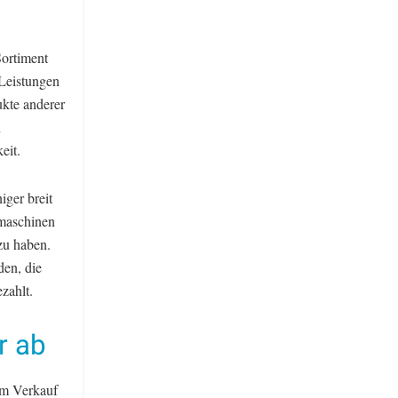
Sortiment
 Leistungen
kte anderer
n
eit.
iger breit
hmaschinen
zu haben.
den, die
zahlt.
r ab
 im Verkauf