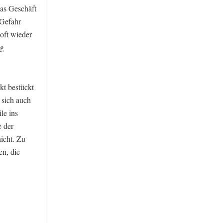
das Geschäft
 Gefahr
 oft wieder
ng
kt bestückt
, sich auch
le ins
e der
nicht. Zu
en, die