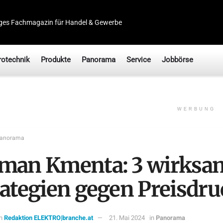
ges Fachmagazin für Handel & Gewerbe
rotechnik
Produkte
Panorama
Service
Jobbörse
WERBUNG
anorama
man Kmenta: 3 wirksa
rategien gegen Preisdru
n
Redaktion ELEKTRO|branche.at
21. Mai 2024
in
Panorama