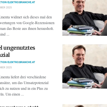
TION ELEKTRO|BRANCHE.AT
BER 2025
enta widmet sich dieses mal den
wertungen von Google-Rezensionen
man das Beste aus ihnen herausholt.
ind ...
el ungenutztes
zial
TION ELEKTRO|BRANCHE.AT
BER 2025
enta liefert drei verschiedene
nsätze, um das Umsatzpotenzial
ich zu nutzen und in ein Plus zu
ln. Um einen ...