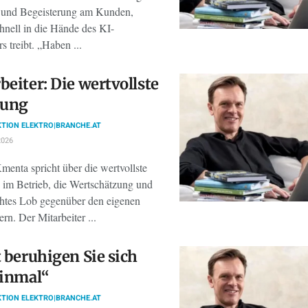
e und Begeisterung am Kunden,
hnell in die Hände des KI-
s treibt. „Haben ...
beiter: Die wertvollste
ung
TION ELEKTRO|BRANCHE.AT
2026
enta spricht über die wertvollste
im Betrieb, die Wertschätzung und
htes Lob gegenüber den eigenen
ern. Der Mitarbeiter ...
t beruhigen Sie sich
einmal“
TION ELEKTRO|BRANCHE.AT