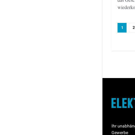
wiederko
1
2
Ihr unabhän
Gewerbe