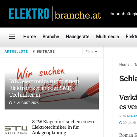
Ihr unabhängi
Home
Branche
Hausgeräte
Multimedia
Elekt
AKTUELLSTE
BEITRÄGE
Filter
Home
T
Schl
MEC electronics sucht eine:n
Elektroniker:in oder SMD-
Techniker:in
Verkä
6. AUGUST 2026
es ve
VON
REDAK
STW Klagenfurt suchen eine:n
30. JUNI
Elektrotechniker:in für
Anlagenplanung
Roman Km