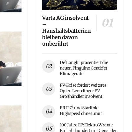
Varta AG insolvent
–
Haushaltsbatterien
bleiben davon
unberührt
De’Longhi präsentiert die
neuen Pinguino GentleJet
Klimageräte
PV-Krise fordert weiteres
Opfer: Leondinger PV-
Großhändler insolvent
FRITZ! und Starlink:
Highspeed ohne Limit
100 Jahre EP:Elektro Wrann:
Ein Jahrhundert im Dienst der