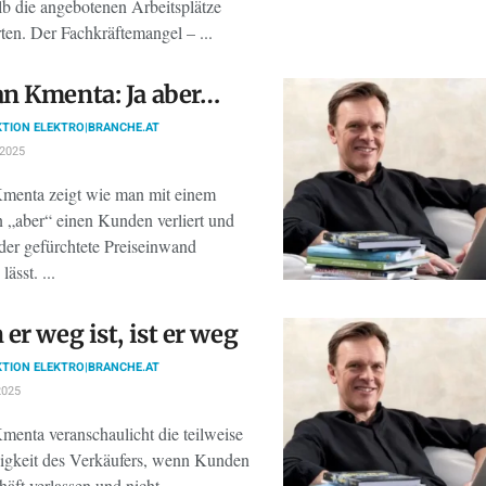
lb die angebotenen Arbeitsplätze
ten. Der Fachkräftemangel – ...
n Kmenta: Ja aber…
TION ELEKTRO|BRANCHE.AT
 2025
enta zeigt wie man mit einem
n „aber“ einen Kunden verliert und
 der gefürchtete Preiseinwand
ässt. ...
er weg ist, ist er weg
TION ELEKTRO|BRANCHE.AT
2025
enta veranschaulicht die teilweise
igkeit des Verkäufers, wenn Kunden
äft verlassen und nicht