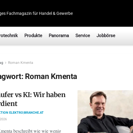
ges Fachmagazin für Handel & Gewerbe
rotechnik
Produkte
Panorama
Service
Jobbörse
ag
Roman Kmenta
agwort:
Roman Kmenta
ufer vs KI: Wir haben
rdient
TION ELEKTRO|BRANCHE.AT
 2026
enta beschreibt wie wie wenig