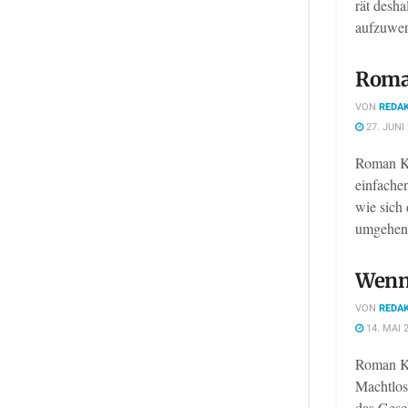
rät desha
aufzuwer
Roma
VON
REDAK
27. JUNI
Roman Km
einfache
wie sich
umgehen l
Wenn 
VON
REDAK
14. MAI 
Roman Km
Machtlos
das Gesch