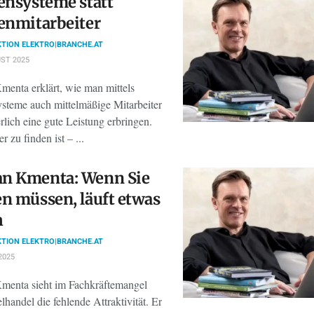
ensysteme statt
enmitarbeiter
TION ELEKTRO|BRANCHE.AT
ST 2025
enta erklärt, wie man mittels
ysteme auch mittelmäßige Mitarbeiter
rlich eine gute Leistung erbringen.
r zu finden ist – ...
n Kmenta: Wenn Sie
n müssen, läuft etwas
h
TION ELEKTRO|BRANCHE.AT
2025
enta sieht im Fachkräftemangel
lhandel die fehlende Attraktivität. Er