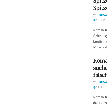
Spitz
Spitz
VON
REDAK
21. AUGU
Roman Km
Spitzens
kontinuie
Mitarbeite
Roma
suche
falsc
VON
REDAK
24. JULI 
Roman Km
des Einze