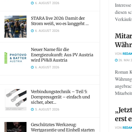
6. AUGUST 2026
Interess
diesen sc
STARA live 2026: Damit der
Verkäufer
Strom weiß, wo es langgeht …
6. AUGUST 2026
Mitar
Währ
Neuer Name für die
VON
REDAK
Energiezukunft: Aus PV Austria
wird PV&B Austria
26. MAI 
6. AUGUST 2026
Roman Km
Währung 
angebrac
Verbindungstechnik – Teil 5:
Mitarbeit
Dornpressgerät – einfach und
sicher, aber…
„Jetz
5. AUGUST 2026
erst 
Geschütztes Werkzeug:
VON
REDAK
Wertgarantie und Einhell starten