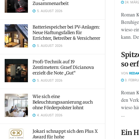
24. MÄRZ
Zusammenarbeit
5. AUGUST 2026
Roman Km
Beruhige
Batteriespeicher bei PV-Anlagen:
wieso ei
Neue Haftungsfallen für
kann. De
Errichter, Betreiber & Versicherer
5. AUGUST 2026
Spitz
Profi-Technik auf 19
so er
Zentimetern: Graef Dicianova
erzielt die Note „Gut“
VON
REDAK
3. FEBRU
5. AUGUST 2026
Roman Km
Wie sich eine
den Verkä
Beleuchtungssanierung auch
wieso häu
ohne Förderpolster lohnt
...
4. AUGUST 2026
Ein H
Jokari schnappt sich den Plus X
Award für hohe