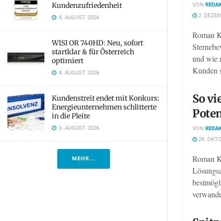
VON
REDAK
Kundenzufriedenheit
2. DEZEM
4. AUGUST 2026
Roman Km
WISI OR 740HD: Neu, sofort
Sternebe
startklar & für Österreich
und wie 
optimiert
Kunden s
4. AUGUST 2026
So vi
Kundenstreit endet mit Konkurs:
Energieunternehmen schlitterte
Poten
in die Pleite
3. AUGUST 2026
VON
REDAK
28. OKTO
Roman Km
MEHR...
Lösungsa
bestmögl
verwande