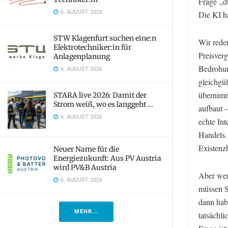
Frage „d
6. AUGUST 2026
Die KI ha
STW Klagenfurt suchen eine:n
Wir rede
Elektrotechniker:in für
Preisverg
Anlagenplanung
Bedrohun
6. AUGUST 2026
gleichgül
übernimmt
STARA live 2026: Damit der
Strom weiß, wo es langgeht …
aufbaut –
6. AUGUST 2026
echte Int
Handels. 
Existenz
Neuer Name für die
Energiezukunft: Aus PV Austria
wird PV&B Austria
Aber wen
6. AUGUST 2026
müssen S
dann hab
MEHR...
tatsächli