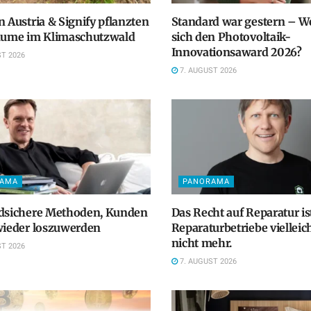
n Austria & Signify pflanzten
Standard war gestern – We
Bäume im Klimaschutzwald
sich den Photovoltaik-
Innovationsaward 2026?
T 2026
7. AUGUST 2026
RAMA
PANORAMA
odsichere Methoden, Kunden
Das Recht auf Reparatur ist
wieder loszuwerden
Reparaturbetriebe vielleic
nicht mehr.
T 2026
7. AUGUST 2026