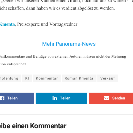
t: „Geben wir unseren Kunden einen Grund, noch auf uns zu warten?
icht schaffen, dann haben wir es verdient abgelöst zu werden.
Kmenta
, Preisexperte und Vortragsredner
Mehr Panorama-News
Gastkommentare und Beiträge von externen Autoren müssen nicht der Meinung
tion entsprechen
mpfehlung
KI
Kommentar
Roman Kmenta
Verkauf
Teilen
Teilen
Senden
eibe einen Kommentar