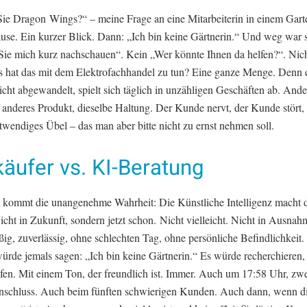
ie Dragon Wings?“ – meine Frage an eine Mitarbeiterin in einem Garte
use. Ein kurzer Blick. Dann: „Ich bin keine Gärtnerin.“ Und weg war s
Sie mich kurz nachschauen“. Kein „Wer könnte Ihnen da helfen?“. Nich
 hat das mit dem Elektrofachhandel zu tun? Eine ganze Menge. Denn d
icht abgewandelt, spielt sich täglich in unzähligen Geschäften ab. Ande
 anderes Produkt, dieselbe Haltung. Der Kunde nervt, der Kunde stört
otwendiges Übel – das man aber bitte nicht zu ernst nehmen soll.
äufer vs. KI-Beratung
t kommt die unangenehme Wahrheit: Die Künstliche Intelligenz macht 
icht in Zukunft, sondern jetzt schon. Nicht vielleicht. Nicht in Ausnah
ig, zuverlässig, ohne schlechten Tag, ohne persönliche Befindlichkeit.
ürde jemals sagen: „Ich bin keine Gärtnerin.“ Es würde recherchieren,
lfen. Mit einem Ton, der freundlich ist. Immer. Auch um 17:58 Uhr, zw
nschluss. Auch beim fünften schwierigen Kunden. Auch dann, wenn d