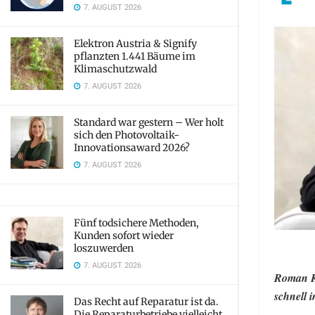
7. AUGUST 2026
Elektron Austria & Signify
pflanzten 1.441 Bäume im
Klimaschutzwald
7. AUGUST 2026
Standard war gestern – Wer holt
sich den Photovoltaik-
Innovationsaward 2026?
7. AUGUST 2026
Fünf todsichere Methoden,
Kunden sofort wieder
loszuwerden
7. AUGUST 2026
Roman Km
schnell i
Das Recht auf Reparatur ist da.
Die Reparaturbetriebe vielleicht