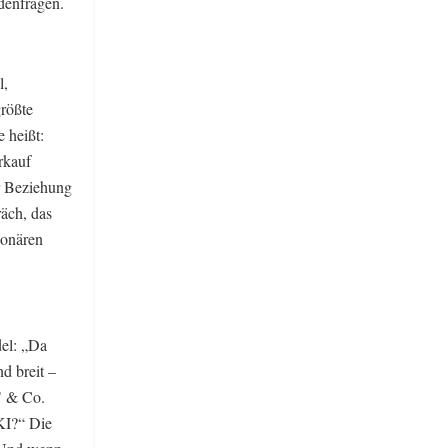
denfragen.
l,
größte
 heißt:
rkauf
er Beziehung
räch, das
ionären
del: „Da
d breit –
T & Co.
 KI?“ Die