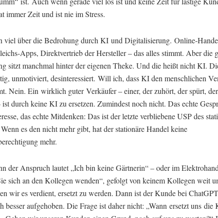
umm“ ist. Auch wenn gerade viel los ist und keine Zeit für lästige Kun
t immer Zeit und ist nie im Stress.
n viel über die Bedrohung durch KI und Digitalisierung. Online-Hande
leichs-Apps, Direktvertrieb der Hersteller – das alles stimmt. Aber die 
g sitzt manchmal hinter der eigenen Theke. Und die heißt nicht KI. Die
tig, unmotiviert, desinteressiert. Will ich, dass KI den menschlichen Ve
. Nein. Ein wirklich guter Verkäufer – einer, der zuhört, der spürt, d
 ist durch keine KI zu ersetzen. Zumindest noch nicht. Das echte Gesp
eresse, das echte Mitdenken: Das ist der letzte verbliebene USP des stat
Wenn es den nicht mehr gibt, hat der stationäre Handel keine
berechtigung mehr.
n der Anspruch lautet „Ich bin keine Gärtnerin“ – oder im Elektrohan
ie sich an den Kollegen wenden“, gefolgt von keinem Kollegen weit un
en wir es verdient, ersetzt zu werden. Dann ist der Kunde bei ChatGP
ch besser aufgehoben. Die Frage ist daher nicht: „Wann ersetzt uns die