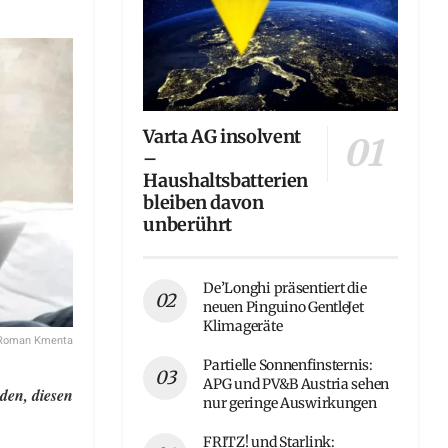
Varta AG insolvent
–
Haushaltsbatterien
bleiben davon
unberührt
De’Longhi präsentiert die
neuen Pinguino GentleJet
Klimageräte
Roman Kmenta
Partielle Sonnenfinsternis:
APG und PV&B Austria sehen
den, diesen
nur geringe Auswirkungen
FRITZ! und Starlink: