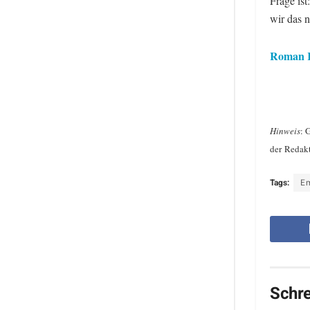
Frage is
wir das n
Roman 
Hinweis
: 
der Redak
Tags:
E
Schr