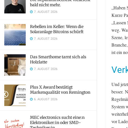
bald nicht mehr.
„Haben S
7. AUGUST 2026
Kurze Pa
„Lassen 
Rebellen im Keller: Wenn die
weg. Was
Solaranlage Bitcoins schürft
Szene, le
7. AUGUST 2026
Branche,
ist ein n
Das Smarthome tarnt sich als
Holzlatte
Verk
7. AUGUST 2026
Und jetz
Plus X Award bestätigt
besser. N
Markenqualität von Remington
Regelmäß
6. AUGUST 2026
System w
weiterhe
MEC electronics sucht eine:n
vor Lade
Elektroniker:in oder SMD-
Techniker:in