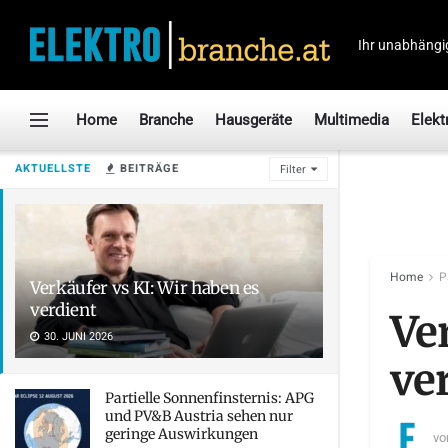
Ihr unabhängi
Home
Branche
Hausgeräte
Multimedia
Elekt
AKTUELLSTE
BEITRÄGE
Filter
Home
P
Verkäufer vs KI: Wir haben es
verdient
Ve
30. JUNI 2026
ve
Partielle Sonnenfinsternis: APG
und PV&B Austria sehen nur
geringe Auswirkungen
vo