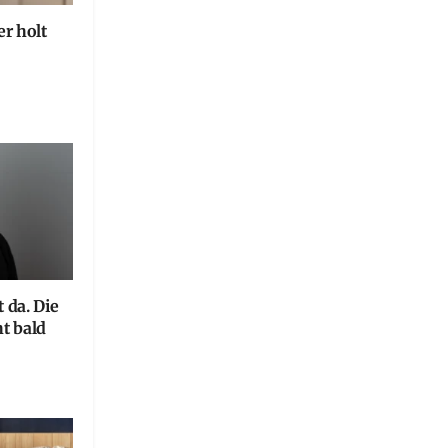
r holt
 da. Die
ht bald