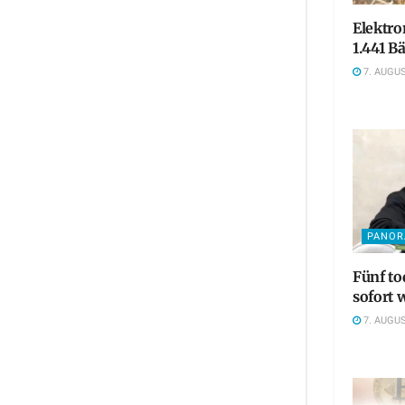
Elektro
1.441 
7. AUGUS
PANO
Fünf t
sofort 
7. AUGUS