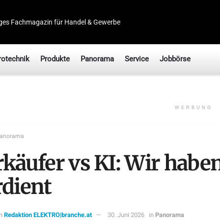
ges Fachmagazin für Handel & Gewerbe
rotechnik
Produkte
Panorama
Service
Jobbörse
WERBUNG
anorama
rkäufer vs KI: Wir haben
rdient
n
Redaktion ELEKTRO|branche.at
30. Juni 2026
in
Panorama