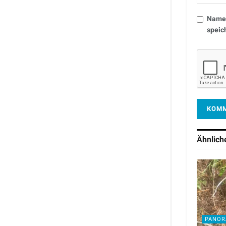
Name,
speic
Ähnlic
PANO