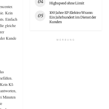
Highspeed ohne Limit
ncenter.
ie. Kein
100 Jahre EP:Elektro Wrann:
Ein Jahrhundert im Dienst der
ts. Einfach
Kunden
ie gleiche
rer
, der Kunde
WERBUNG
das
mefällen.
 Kein KI-
 antworten,
ei Minuten
ie