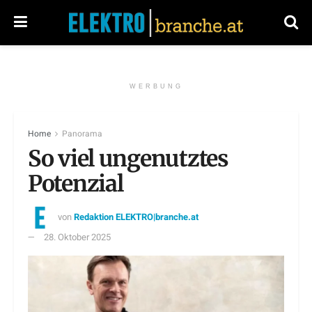
WERBUNG
Home
Panorama
So viel ungenutztes
Potenzial
von
Redaktion ELEKTRO|branche.at
28. Oktober 2025