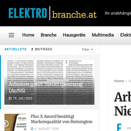
Ihr unabhängi
Home
Branche
Hausgeräte
Multimedia
Elekt
AKTUELLSTE
BEITRÄGE
Filter
Home
S
Arbeiten unter Niederspannung
(AuNS)
Ar
19. JULI 2023
Ni
Plus X Award bestätigt
Markenqualität von Remington
vo
6. AUGUST 2026