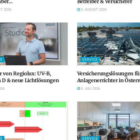
 aber…
Betreiber & Versicherer
T 2026
5. AUGUST 2026
CE
SERVICE
 von Regiolux: UV-B,
Versicherungslösungen fü
 D & neue Lichtlösungen
Anlagenerrichter in Österr
026
3. JULI 2026
CE
SERVICE