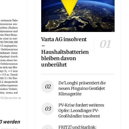
Varta AG insolvent
–
Haushaltsbatterien
bleiben davon
unberührt
De’Longhi präsentiert die
neuen Pinguino GentleJet
Klimageräte
RO|branche.at
PV-Krise fordert weiteres
Opfer: Leondinger PV-
Großhändler insolvent
0 werden
FRITZ! und Starlink: