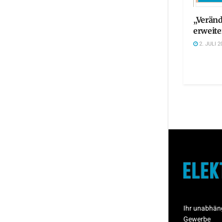
„Veränd
erweite
2. JULI 2
Ihr unabhän
Gewerbe