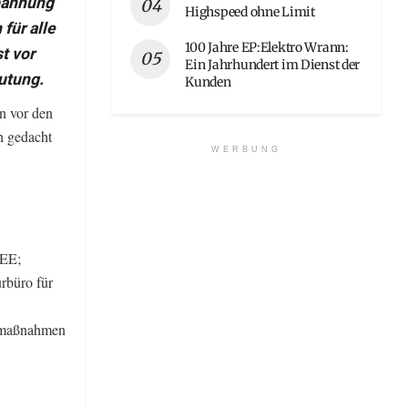
pannung
Highspeed ohne Limit
 für alle
100 Jahre EP:Elektro Wrann:
t vor
Ein Jahrhundert im Dienst der
utung.
Kunden
n vor den
h gedacht
WERBUNG
EEE;
rbüro für
zmaßnahmen