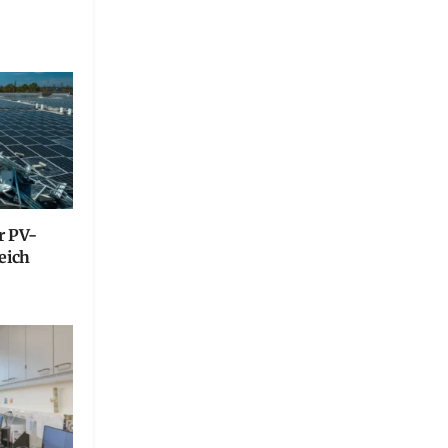
r PV-
eich