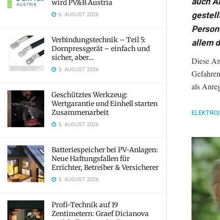
auch A
wird PV&B Austria
gestell
6. AUGUST 2026
Persone
Verbindungstechnik – Teil 5:
allem 
Dornpressgerät – einfach und
sicher, aber…
Diese An
5. AUGUST 2026
Gefahren
als Anre
Geschütztes Werkzeug:
Wertgarantie und Einhell starten
Zusammenarbeit
ELEKTRO|b
5. AUGUST 2026
Batteriespeicher bei PV-Anlagen:
Neue Haftungsfallen für
Errichter, Betreiber & Versicherer
5. AUGUST 2026
Profi-Technik auf 19
Zentimetern: Graef Dicianova