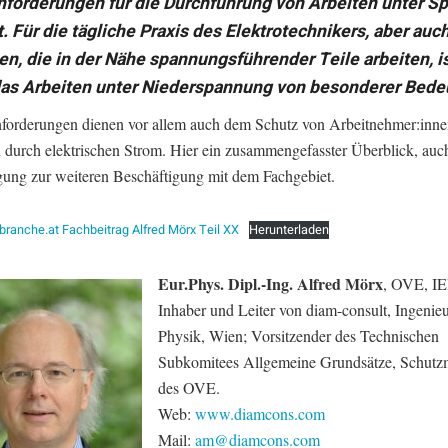
nforderungen für die Durchführung von Arbeiten unter S
t. Für die tägliche Praxis des Elektrotechnikers, aber auch
n, die in der Nähe spannungsführender Teile arbeiten, is
das Arbeiten unter Niederspannung von besonderer Bede
forderungen dienen vor allem auch dem Schutz von Arbeitnehmer:inne
 durch elektrischen Strom. Hier ein zusammengefasster Überblick, auc
gung zur weiteren Beschäftigung mit dem Fachgebiet.
ranche.at Fachbeitrag Alfred Mörx Teil XX
Herunterladen
Eur.Phys. Dipl.-Ing. Alfred Mörx
, OVE, I
Inhaber und Leiter von diam-consult, Ingenieu
Physik, Wien; Vorsitzender des Technischen
Subkomitees Allgemeine Grundsätze, Schut
des OVE.
Web:
www.diamcons.com
Mail:
am@diamcons.com