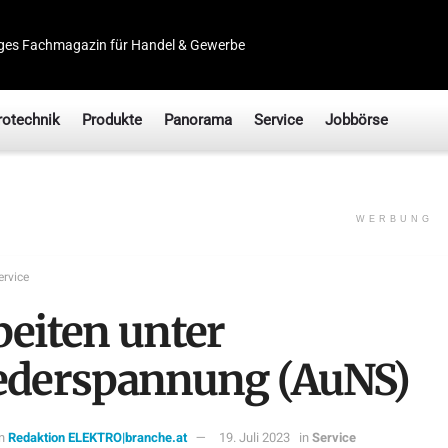
ges Fachmagazin für Handel & Gewerbe
rotechnik
Produkte
Panorama
Service
Jobbörse
WERBUNG
ervice
beiten unter
ederspannung (AuNS)
n
Redaktion ELEKTRO|branche.at
19. Juli 2023
in
Service