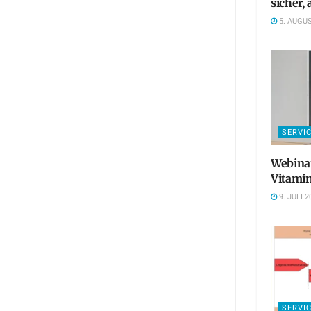
sicher,
5. AUGUS
SERVI
Webinar
Vitamin
9. JULI 2
SERVI