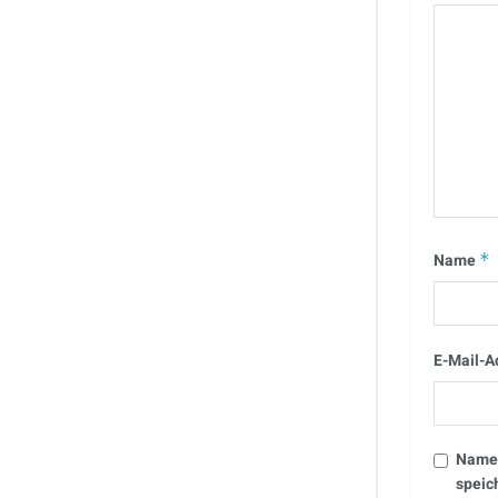
Name
*
E-Mail-A
Name,
speic