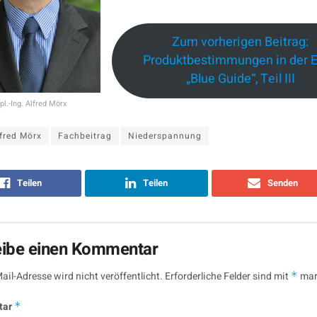
Zum vorherigen Beitrag:
Produktbestimmungen in der 
„Blue Guide“, Teil III
pl.-Ing. Alfred Mörx
fred Mörx
Fachbeitrag
Niederspannung
Teilen
Teilen
Senden
eibe einen Kommentar
ail-Adresse wird nicht veröffentlicht.
Erforderliche Felder sind mit
*
mar
tar
*