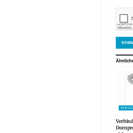
Ähnlic
SERVI
Verbind
Dornpre