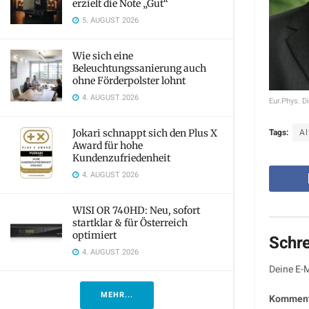
erzielt die Note „Gut“
5. AUGUST 2026
Wie sich eine
Beleuchtungssanierung auch
ohne Förderpolster lohnt
4. AUGUST 2026
Eur.Phys. Di
Tags:
Al
Jokari schnappt sich den Plus X
Award für hohe
Kundenzufriedenheit
4. AUGUST 2026
WISI OR 740HD: Neu, sofort
startklar & für Österreich
optimiert
Schr
4. AUGUST 2026
Deine E-M
MEHR...
Kommen