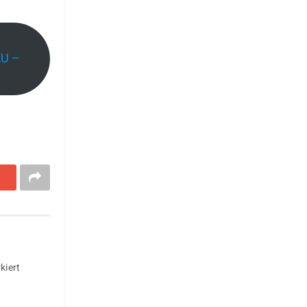
EU –
kiert