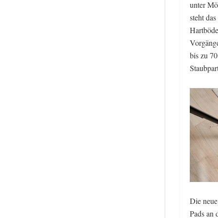
unter Möb
steht das
Hartböde
Vorgänge
bis zu 7
Staubpart
Die neue
Pads an d