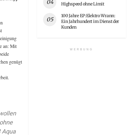
Highspeed ohne Limit
100 Jahre EP:Elektro Wrann:
Ein Jahrhundert im Dienst der
en
Kunden
t
Reinigung
e an: Mit
WERBUNG
beide
chen genügt
beit.
wollen
 ohne
3 Aqua