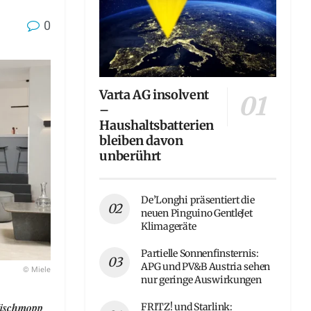
0
Varta AG insolvent
–
Haushaltsbatterien
bleiben davon
unberührt
De’Longhi präsentiert die
neuen Pinguino GentleJet
Klimageräte
Partielle Sonnenfinsternis:
APG und PV&B Austria sehen
© Miele
nur geringe Auswirkungen
Wischmopp
FRITZ! und Starlink: