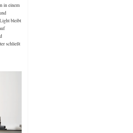
n in einem
und
ight bleibt
auf
nd
er schließt