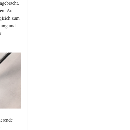
angebracht,
uen. Auf
rgleich zum
chung und
r
ierende
r