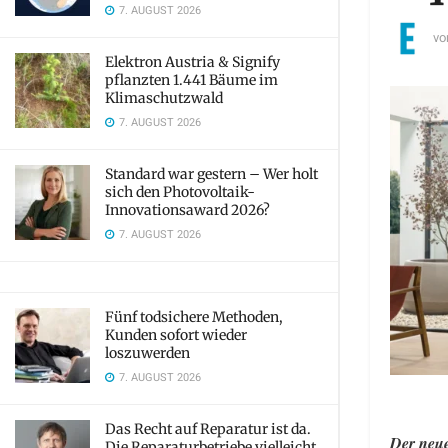
7. AUGUST 2026
vo
Elektron Austria & Signify
pflanzten 1.441 Bäume im
Klimaschutzwald
7. AUGUST 2026
Standard war gestern – Wer holt
sich den Photovoltaik-
Innovationsaward 2026?
7. AUGUST 2026
Fünf todsichere Methoden,
Kunden sofort wieder
loszuwerden
7. AUGUST 2026
Das Recht auf Reparatur ist da.
Der neue
Die Reparaturbetriebe vielleicht