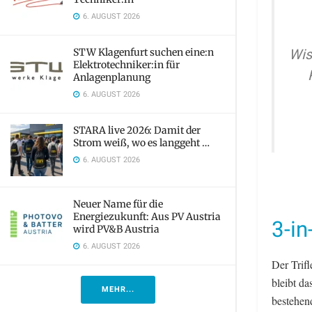
6. AUGUST 2026
Wis
STW Klagenfurt suchen eine:n
Elektrotechniker:in für
Anlagenplanung
6. AUGUST 2026
STARA live 2026: Damit der
Strom weiß, wo es langgeht …
6. AUGUST 2026
Neuer Name für die
Energiezukunft: Aus PV Austria
3-i
wird PV&B Austria
6. AUGUST 2026
Der Trif
bleibt d
MEHR...
bestehen