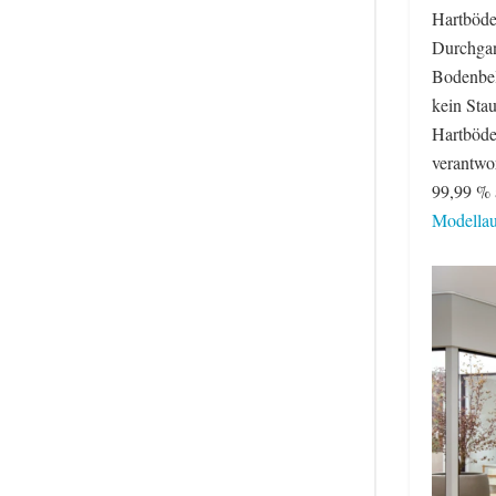
Hartböde
Durchgan
Bodenbel
kein Sta
Hartböde
verantwo
99,99 % a
Modella