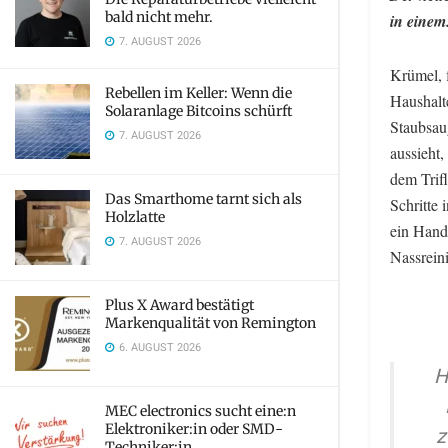
bald nicht mehr.
in einem
7. AUGUST 2026
Krümel, 
Rebellen im Keller: Wenn die
Haushalte
Solaranlage Bitcoins schürft
Staubsau
7. AUGUST 2026
aussieht,
dem Trif
Das Smarthome tarnt sich als
Schritte
Holzlatte
ein Hand
7. AUGUST 2026
Nassrein
Plus X Award bestätigt
Markenqualität von Remington
6. AUGUST 2026
H
MEC electronics sucht eine:n
Elektroniker:in oder SMD-
z
Techniker:in