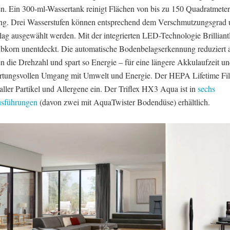
n. Ein 300-ml-Wassertank reinigt Flächen von bis zu 150 Quadratmeter
g. Drei Wasserstufen können entsprechend dem Verschmutzungsgrad 
ag ausgewählt werden. Mit der integrierten LED-Technologie BrilliantL
ubkorn unentdeckt. Die automatische Bodenbelagserkennung reduziert 
n die Drehzahl und spart so Energie – für eine längere Akkulaufzeit u
rtungsvollen Umgang mit Umwelt und Energie. Der HEPA Lifetime Filt
ller Partikel und Allergene ein. Der Triflex HX3 Aqua ist in
sechs
usführungen
(davon zwei mit AquaTwister Bodendüse) erhältlich.