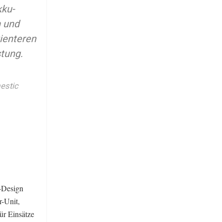
kku-
n und
ienteren
tung.
estic
x-Design
r-Unit,
ür Einsätze