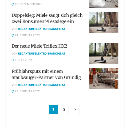
10. DEZEMBER 2023
Doppelsieg: Miele saugt sich gleich
zwei Konsument-Testsiege ein
VON
REDAKTION ELEKTRO|BRANCHE.AT
24. FEBRUAR 2023
Der neue Miele Triflex HX2
VON
REDAKTION ELEKTRO|BRANCHE.AT
1. JUNI 2022
Frühjahrsputz mit einem
Staubsauger-Partner von Grundig
VON
REDAKTION ELEKTRO|BRANCHE.AT
22. FEBRUAR 2022
1
2