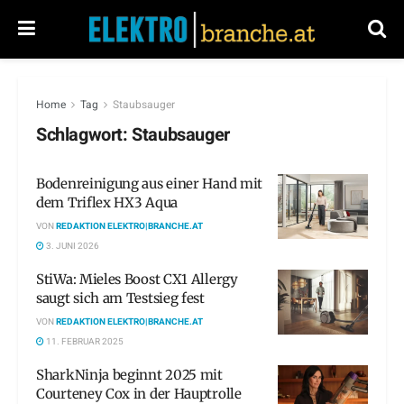
Home
Tag
Staubsauger
Schlagwort:
Staubsauger
Bodenreinigung aus einer Hand mit
dem Triflex HX3 Aqua
VON
REDAKTION ELEKTRO|BRANCHE.AT
3. JUNI 2026
StiWa: Mieles Boost CX1 Allergy
saugt sich am Testsieg fest
VON
REDAKTION ELEKTRO|BRANCHE.AT
11. FEBRUAR 2025
SharkNinja beginnt 2025 mit
Courteney Cox in der Hauptrolle