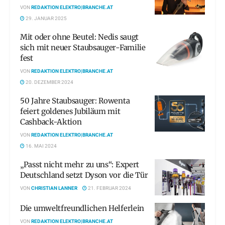
VON
REDAKTION ELEKTRO|BRANCHE.AT
29. JANUAR 2025
Mit oder ohne Beutel: Nedis saugt
sich mit neuer Staubsauger-Familie
fest
VON
REDAKTION ELEKTRO|BRANCHE.AT
20. DEZEMBER 2024
50 Jahre Staubsauger: Rowenta
feiert goldenes Jubiläum mit
Cashback-Aktion
VON
REDAKTION ELEKTRO|BRANCHE.AT
16. MAI 2024
„Passt nicht mehr zu uns“: Expert
Deutschland setzt Dyson vor die Tür
VON
CHRISTIAN LANNER
21. FEBRUAR 2024
Die umweltfreundlichen Helferlein
VON
REDAKTION ELEKTRO|BRANCHE.AT