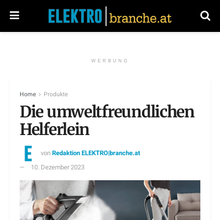
WERBUNG
Home
Produkte
Die umweltfreundlichen
Helferlein
von
Redaktion ELEKTRO|branche.at
10. Dezember 2023