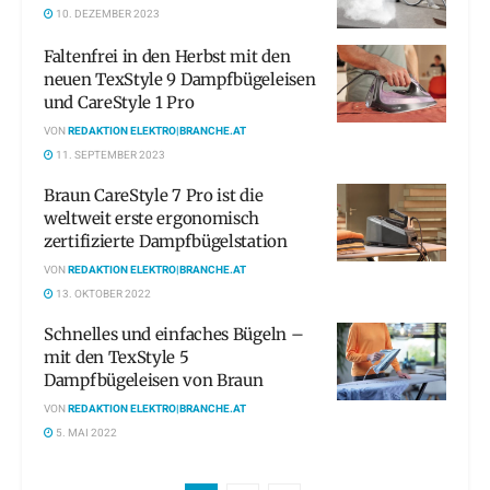
10. DEZEMBER 2023
Faltenfrei in den Herbst mit den
neuen TexStyle 9 Dampfbügeleisen
und CareStyle 1 Pro
VON
REDAKTION ELEKTRO|BRANCHE.AT
11. SEPTEMBER 2023
Braun CareStyle 7 Pro ist die
weltweit erste ergonomisch
zertifizierte Dampfbügelstation
VON
REDAKTION ELEKTRO|BRANCHE.AT
13. OKTOBER 2022
Schnelles und einfaches Bügeln –
mit den TexStyle 5
Dampfbügeleisen von Braun
VON
REDAKTION ELEKTRO|BRANCHE.AT
5. MAI 2022