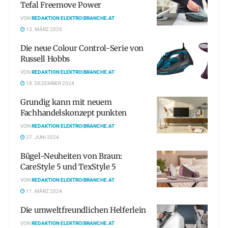
Tefal Freemove Power
VON
REDAKTION ELEKTRO|BRANCHE.AT
13. MÄRZ 2025
Die neue Colour Control-Serie von
Russell Hobbs
VON
REDAKTION ELEKTRO|BRANCHE.AT
18. DEZEMBER 2024
Grundig kann mit neuem
Fachhandelskonzept punkten
VON
REDAKTION ELEKTRO|BRANCHE.AT
27. JUNI 2024
Bügel-Neuheiten von Braun:
CareStyle 5 und TexStyle 5
VON
REDAKTION ELEKTRO|BRANCHE.AT
11. MÄRZ 2024
Die umweltfreundlichen Helferlein
VON
REDAKTION ELEKTRO|BRANCHE.AT