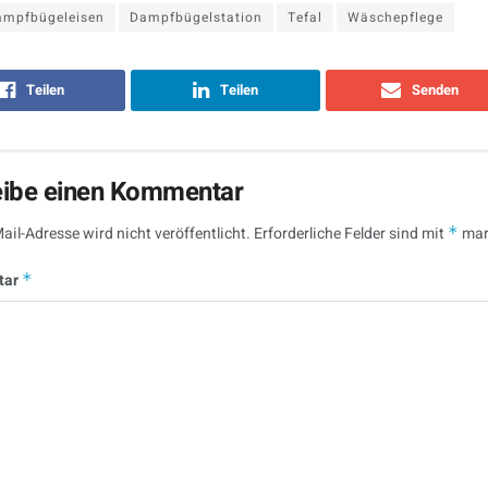
ampfbügeleisen
Dampfbügelstation
Tefal
Wäschepflege
Teilen
Teilen
Senden
eibe einen Kommentar
ail-Adresse wird nicht veröffentlicht.
Erforderliche Felder sind mit
*
mar
tar
*