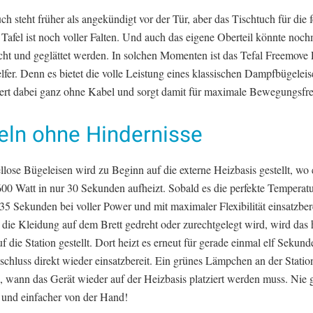
h steht früher als angekündigt vor der Tür, aber das Tischtuch für die f
Tafel ist noch voller Falten. Und auch das eigene Oberteil könnte noch
scht und geglättet werden. In solchen Momenten ist das Tefal Freemove
lfer. Denn es bietet die volle Leistung eines klassischen Dampfbügelei
iert dabei ganz ohne Kabel und sorgt damit für maximale Bewegungsfrei
eln ohne Hindernisse
lose Bügeleisen wird zu Beginn auf die externe Heizbasis gestellt, wo 
00 Watt in nur 30 Sekunden aufheizt. Sobald es die perfekte Temperatur
r 35 Sekunden bei voller Power und mit maximaler Flexibilität einsatzbere
die Kleidung auf dem Brett gedreht oder zurechtgelegt wird, wird das 
f die Station gestellt. Dort heizt es erneut für gerade einmal elf Sekun
schluss direkt wieder einsatzbereit. Ein grünes Lämpchen an der Statio
, wann das Gerät wieder auf der Heizbasis platziert werden muss. Nie
r und einfacher von der Hand!