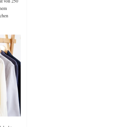
ät von 250
inem
schen