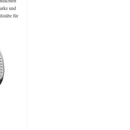
chdachten
tarke und
ßstäbe für