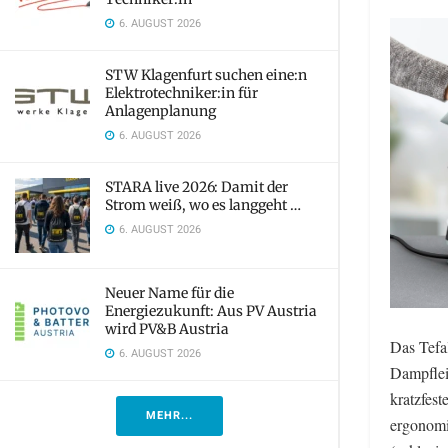
6. AUGUST 2026
STW Klagenfurt suchen eine:n
Elektrotechniker:in für
Anlagenplanung
6. AUGUST 2026
STARA live 2026: Damit der
Strom weiß, wo es langgeht …
6. AUGUST 2026
Neuer Name für die
Energiezukunft: Aus PV Austria
wird PV&B Austria
Das Tefa
6. AUGUST 2026
Dampflei
kratzfest
MEHR...
ergonomi