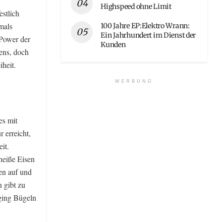
Highspeed ohne Limit
estlich
mals
100 Jahre EP:Elektro Wrann:
Ein Jahrhundert im Dienst der
 Power der
Kunden
sens, doch
heit.
WERBUNG
es mit
 erreicht,
it.
heiße Eisen
den auf und
n gibt zu
 ging Bügeln