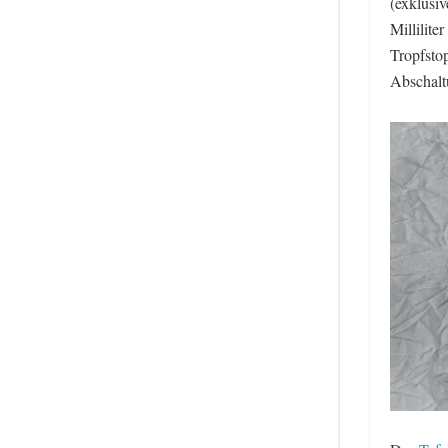
(exklusi
Millilite
Tropfsto
Abschalt