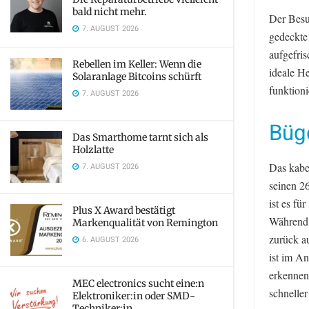
bald nicht mehr.
Der Besuc
7. AUGUST 2026
gedeckte 
aufgefri
Rebellen im Keller: Wenn die
ideale He
Solaranlage Bitcoins schürft
funktion
7. AUGUST 2026
Büg
Das Smarthome tarnt sich als
Holzlatte
Das kabel
7. AUGUST 2026
seinen 26
ist es fü
Plus X Award bestätigt
Während 
Markenqualität von Remington
zurück au
6. AUGUST 2026
ist im An
erkennen
MEC electronics sucht eine:n
schnelle
Elektroniker:in oder SMD-
Techniker:in