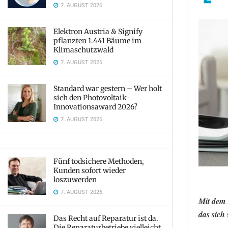
7. AUGUST 2026
Elektron Austria & Signify
pflanzten 1.441 Bäume im
Klimaschutzwald
7. AUGUST 2026
Standard war gestern – Wer holt
sich den Photovoltaik-
Innovationsaward 2026?
7. AUGUST 2026
Fünf todsichere Methoden,
Kunden sofort wieder
loszuwerden
7. AUGUST 2026
Mit dem 
das sich 
Das Recht auf Reparatur ist da.
Die Reparaturbetriebe vielleicht