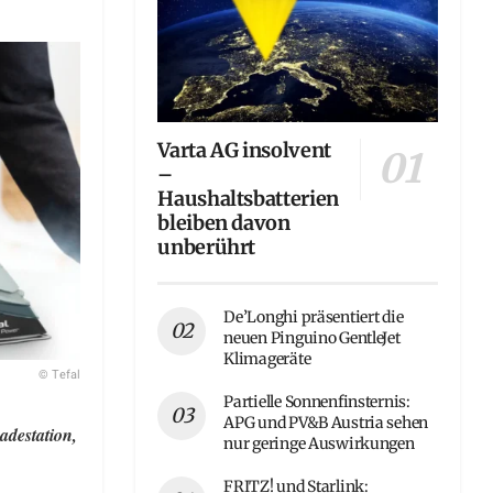
Varta AG insolvent
–
Haushaltsbatterien
bleiben davon
unberührt
De’Longhi präsentiert die
neuen Pinguino GentleJet
Klimageräte
© Tefal
Partielle Sonnenfinsternis:
APG und PV&B Austria sehen
adestation,
nur geringe Auswirkungen
FRITZ! und Starlink: