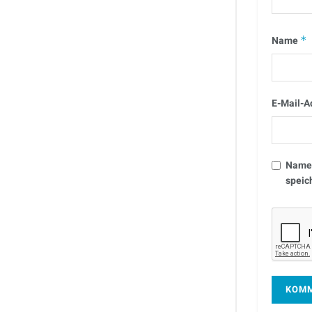
Name
*
E-Mail-A
Name,
speic