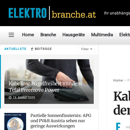
Ihr unabhängi
Home
Branche
Hausgeräte
Multimedia
Elekt
AKTUELLSTE
BEITRÄGE
Filter
Home
P
Kabellose Bügelfreiheit mit dem
Tefal Freemove Power
Ka
13. MÄRZ 2025
de
Partielle Sonnenfinsternis: APG
und PV&B Austria sehen nur
geringe Auswirkungen
vo