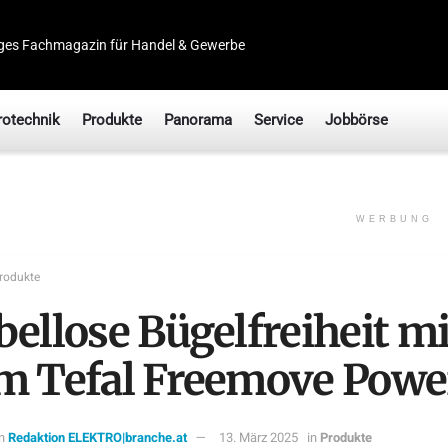
ges Fachmagazin für Handel & Gewerbe
rotechnik
Produkte
Panorama
Service
Jobbörse
WERBUNG
rodukte
bellose Bügelfreiheit mi
m Tefal Freemove Powe
n
Redaktion ELEKTRO|branche.at
13. März 2025
in
Produkte