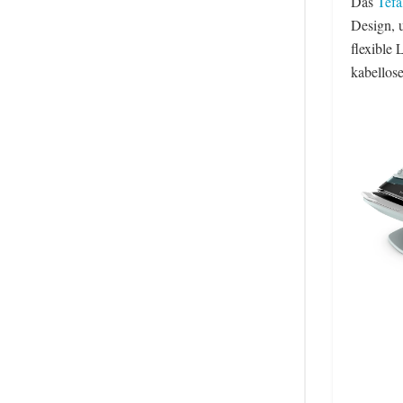
Das
Tefa
Design, u
flexible 
kabellos