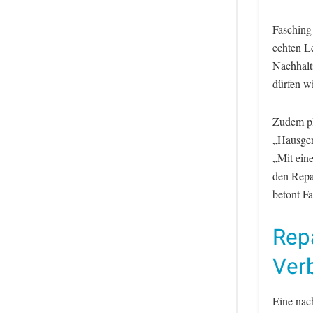
Fasching 
echten L
Nachhalti
dürfen wi
Zudem pl
„Hausger
„Mit ein
den Repa
betont Fa
Repa
Ver
Eine nac