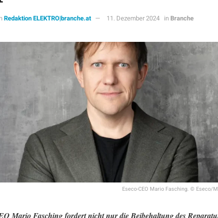
n
Redaktion ELEKTRO|branche.at
11. Dezember 2024
in
Branche
Eseco-CEO Mario Fasching. © Eseco/M
O Mario Fasching fordert nicht nur die Beibehaltung des Reparatu