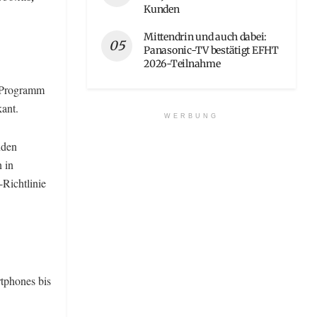
Kunden
Mittendrin und auch dabei:
Panasonic-TV bestätigt EFHT
2026-Teilnahme
s Programm
kant.
WERBUNG
nden
 in
-Richtlinie
tphones bis