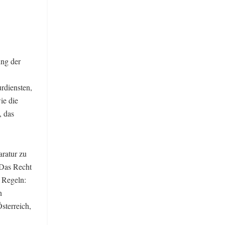
ng der
rdiensten,
ie die
, das
aratur zu
„Das Recht
e Regeln:
n
Österreich,