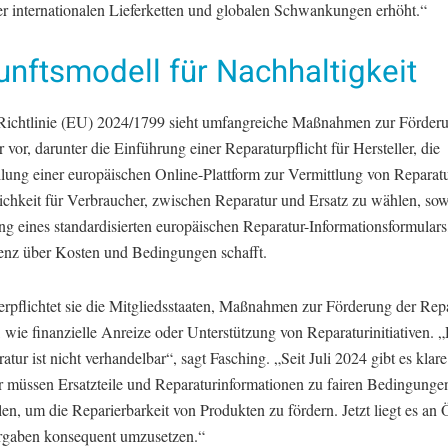
r internationalen Lieferketten und globalen Schwankungen erhöht.“
nftsmodell für Nachhaltigkeit
ichtlinie (EU) 2024/1799 sieht umfangreiche Maßnahmen zur Förderu
 vor, darunter die Einführung einer Reparaturpflicht für Hersteller, die
llung einer europäischen Online-Plattform zur Vermittlung von Reparatu
ichkeit für Verbraucher, zwischen Reparatur und Ersatz zu wählen, sow
g eines standardisierten europäischen Reparatur-Informationsformulars
enz über Kosten und Bedingungen schafft.
rpflichtet sie die Mitgliedsstaaten, Maßnahmen zur Förderung der Rep
, wie finanzielle Anreize oder Unterstützung von Reparaturinitiativen. 
atur ist nicht verhandelbar“, sagt Fasching. „Seit Juli 2024 gibt es klar
er müssen Ersatzteile und Reparaturinformationen zu fairen Bedingunge
llen, um die Reparierbarkeit von Produkten zu fördern. Jetzt liegt es an 
rgaben konsequent umzusetzen.“