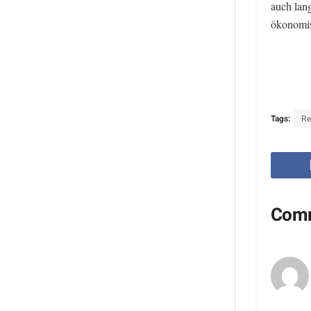
auch lang
ökonomisc
Tags:
Re
Com