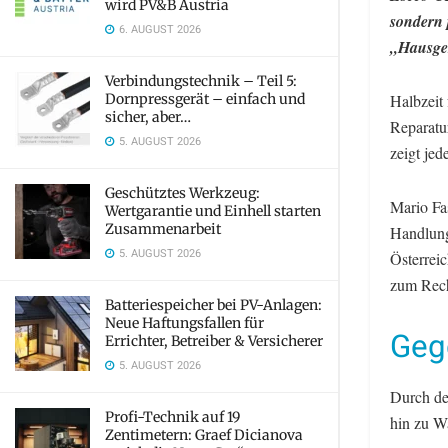
wird PV&B Austria
sondern 
6. AUGUST 2026
„Hausger
Verbindungstechnik – Teil 5:
Dornpressgerät – einfach und
Halbzeit
sicher, aber…
Reparatu
5. AUGUST 2026
zeigt jed
Geschütztes Werkzeug:
Mario Fa
Wertgarantie und Einhell starten
Zusammenarbeit
Handlung
5. AUGUST 2026
Österreic
zum Rech
Batteriespeicher bei PV-Anlagen:
Neue Haftungsfallen für
Geg
Errichter, Betreiber & Versicherer
5. AUGUST 2026
Durch de
Profi-Technik auf 19
hin zu W
Zentimetern: Graef Dicianova