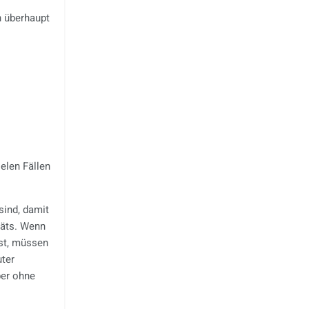
h überhaupt
elen Fällen
sind, damit
räts. Wenn
ist, müssen
uter
ber ohne