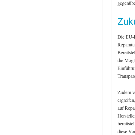
gegenübe
Zuku
Die EU-R
Reparatur
Bereitste
die Mögl
Einführun
Transpar
Zudem ve
ergreifen
auf Repar
Herstell
bereitste
diese Vo