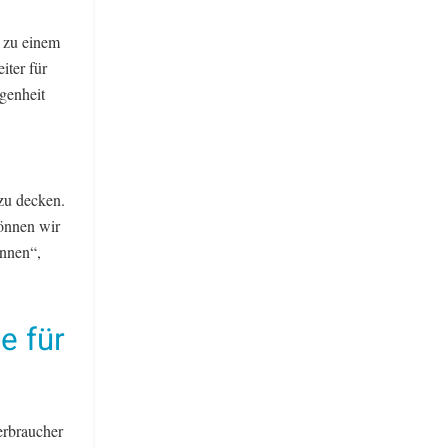
n zu einem
iter für
egenheit
 zu decken.
können wir
innen“,
e für
erbraucher