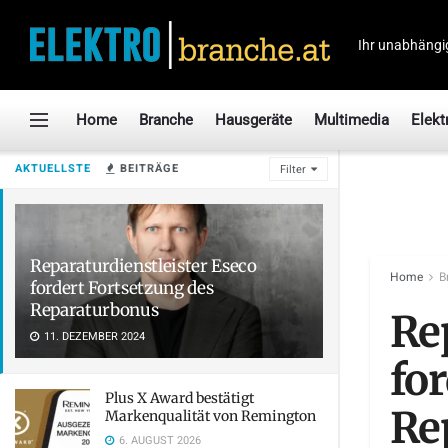
Ihr unabhängi
Home
Branche
Hausgeräte
Multimedia
Elekt
AKTUELLSTE
BEITRÄGE
Filter
Reparaturdienstleister Eseco
Home
B
fordert Fortsetzung des
Reparaturbonus
Re
11. DEZEMBER 2024
fo
Plus X Award bestätigt
Re
Markenqualität von Remington
6. AUGUST 2026