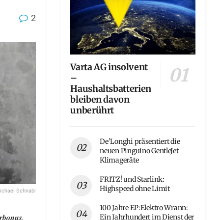
2
Varta AG insolvent
–
Haushaltsbatterien
bleiben davon
unberührt
De’Longhi präsentiert die
neuen Pinguino GentleJet
Klimageräte
FRITZ! und Starlink:
Highspeed ohne Limit
ichael Schnabl
100 Jahre EP:Elektro Wrann:
rbonus,
Ein Jahrhundert im Dienst der