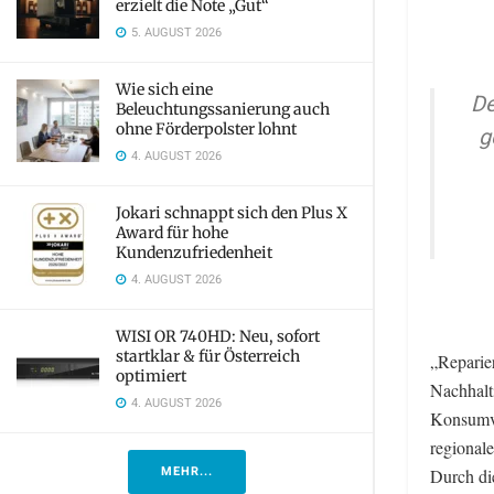
erzielt die Note „Gut“
5. AUGUST 2026
Wie sich eine
De
Beleuchtungssanierung auch
ohne Förderpolster lohnt
g
4. AUGUST 2026
Jokari schnappt sich den Plus X
Award für hohe
Kundenzufriedenheit
4. AUGUST 2026
WISI OR 740HD: Neu, sofort
startklar & für Österreich
„Reparier
optimiert
Nachhalt
4. AUGUST 2026
Konsumve
regionale
MEHR...
Durch die