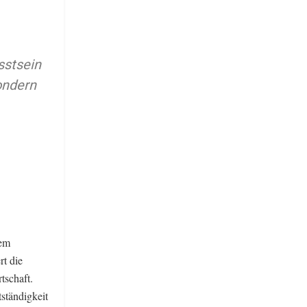
sstsein
ondern
rem
t die
tschaft.
ständigkeit