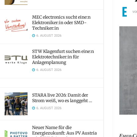
vo
MEC electronics sucht eine:n
Elektroniker:in oder SMD-
Techniker:in
6. AUGUST 2026
STW Klagenfurt suchen eine:n
Elektrotechniker:in für
Anlagenplanung
6. AUGUST 2026
STARA live 2026: Damit der
Strom weiß, wo es langgeht …
6. AUGUST 2026
Neuer Name für die
Energiezukunft: Aus PV Austria
Eseco-CE