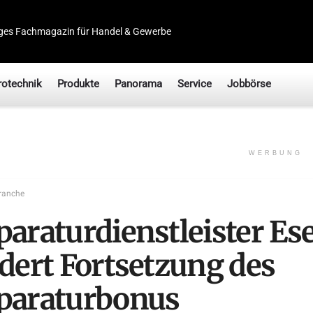
ges Fachmagazin für Handel & Gewerbe
rotechnik
Produkte
Panorama
Service
Jobbörse
WERBUNG
ranche
paraturdienstleister Es
rdert Fortsetzung des
paraturbonus