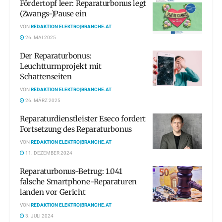
Fördertopf leer: Reparaturbonus legt
(Zwangs-)Pause ein
VON
REDAKTION ELEKTRO|BRANCHE.AT
26. MAI 2025
Der Reparaturbonus:
Leuchtturmprojekt mit
Schattenseiten
VON
REDAKTION ELEKTRO|BRANCHE.AT
26. MÄRZ 2025
Reparaturdienstleister Eseco fordert
Fortsetzung des Reparaturbonus
VON
REDAKTION ELEKTRO|BRANCHE.AT
11. DEZEMBER 2024
Reparaturbonus-Betrug: 1.041
falsche Smartphone-Reparaturen
landen vor Gericht
VON
REDAKTION ELEKTRO|BRANCHE.AT
3. JULI 2024