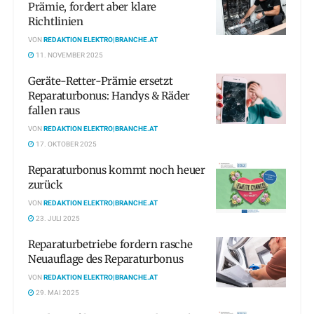
Prämie, fordert aber klare
Richtlinien
VON
REDAKTION ELEKTRO|BRANCHE.AT
11. NOVEMBER 2025
Geräte-Retter-Prämie ersetzt
Reparaturbonus: Handys & Räder
fallen raus
VON
REDAKTION ELEKTRO|BRANCHE.AT
17. OKTOBER 2025
Reparaturbonus kommt noch heuer
zurück
VON
REDAKTION ELEKTRO|BRANCHE.AT
23. JULI 2025
Reparaturbetriebe fordern rasche
Neuauflage des Reparaturbonus
VON
REDAKTION ELEKTRO|BRANCHE.AT
29. MAI 2025