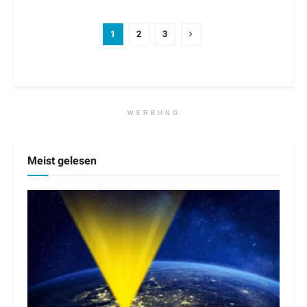
1
2
3
WERBUNG
Meist gelesen