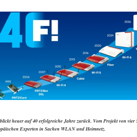
blickt heuer auf 40 erfolgreiche Jahre zurück. Vom Projekt von vier
opäischen Experten in Sachen WLAN und Heimnetz.