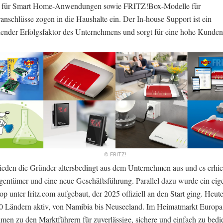
e für Smart Home-Anwendungen sowie FRITZ!Box-Modelle für
anschlüsse zogen in die Haushalte ein. Der In-house Support ist ein
dender Erfolgsfaktor des Unternehmens und sorgt für eine hohe Kund
© FRITZ!
ieden die Gründer altersbedingt aus dem Unternehmen aus und es erhiel
gentümer und eine neue Geschäftsführung. Parallel dazu wurde ein eig
p unter fritz.com aufgebaut, der 2025 offiziell an den Start ging. Heut
40 Ländern aktiv, von Namibia bis Neuseeland. Im Heimatmarkt Europa
men zu den Marktführern für zuverlässige, sichere und einfach zu bed