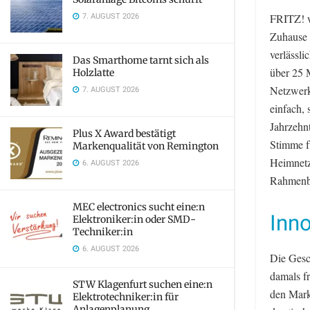
7. AUGUST 2026
FRITZ! wi
Zuhause 
verlässl
Das Smarthome tarnt sich als
über 25 
Holzlatte
Netzwerk
7. AUGUST 2026
einfach, 
Jahrzehn
Plus X Award bestätigt
Stimme fü
Markenqualität von Remington
Heimnetz
6. AUGUST 2026
Rahmenbe
MEC electronics sucht eine:n
Inn
Elektroniker:in oder SMD-
Techniker:in
6. AUGUST 2026
Die Gesc
damals f
STW Klagenfurt suchen eine:n
den Mark
Elektrotechniker:in für
Anlagenplanung