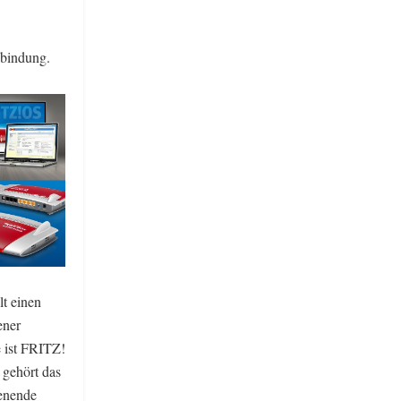
enbindung.
t einen
ener
e ist FRITZ!
 gehört das
ienende