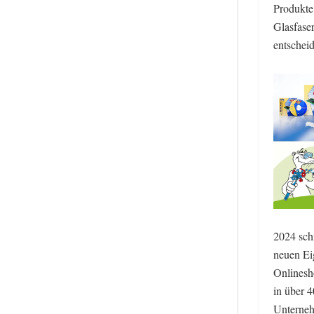
Produkt
Glasfaser
entschei
2024 sch
neuen Ei
Onlinesho
in über 
Unterneh