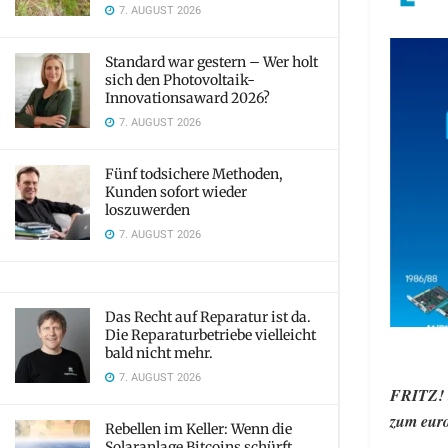
7. AUGUST 2026
Standard war gestern – Wer holt
sich den Photovoltaik-
Innovationsaward 2026?
7. AUGUST 2026
Fünf todsichere Methoden,
Kunden sofort wieder
loszuwerden
7. AUGUST 2026
Das Recht auf Reparatur ist da.
Die Reparaturbetriebe vielleicht
bald nicht mehr.
7. AUGUST 2026
FRITZ!
zum eur
Rebellen im Keller: Wenn die
Solaranlage Bitcoins schürft