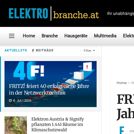
Ihr unabhängi
Home
Branche
Hausgeräte
Multimedia
Elekt
AKTUELLSTE
BEITRÄGE
Filter
Home
M
FRITZ! feiert 40 erfolgreiche Jahre
in der Netzwerktechnik
FRI
8. JULI 2026
Ja
Elektron Austria & Signify
pflanzten 1.441 Bäume im
Klimaschutzwald
vo