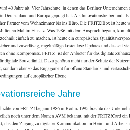
rd 40 Jahre alt. Vier Jahrzehnte, in denen das Berliner Unternehmen d
in Deutschland und Europa geprägt hat. Als Innovationstreiber und als
icher Partner vom Wohnzimmer bis ins Büro. Die FRITZ!Box ist heute w
Millionen Mal im Einsatz. Was 1986 mit dem Anspruch begann, kompli
technik einfach zu machen, ist heute ein europäisches Qualitätsverspre
sicher und zuverlässig, regelmäßige kostenlose Updates und das seit vie
ten ohne Kompromiss. FRITZ! ist der Anbieter für das digitale Zuhaus
r digitale Souveränität. Dazu gehören nicht nur der Schutz der Nutzer
, sondern ebenso das Engagement für offene Standards und verlässlich
dingungen auf europäischer Ebene.
ovationsreiche Jahre
hichte von FRITZ! begann 1986 in Berlin. 1995 brachte das Unterneh
reilich noch unter dem Namen AVM bekannt, mit der FRITZ!Card ein 
t, das den Zugang zu digitaler Kommunikation im Heim- und Arbeitsu