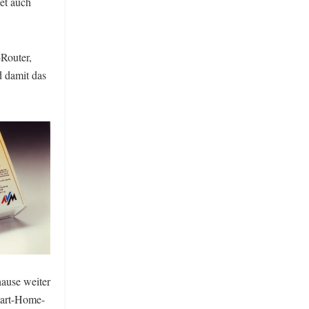
iet auch
Router,
 damit das
hause weiter
mart-Home-