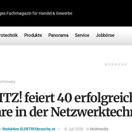
ges Fachmagazin für Handel & Gewerbe
rotechnik
Produkte
Panorama
Service
Jobbörse
WERBUNG
ultimedia
TZ! feiert 40 erfolgreic
hre in der Netzwerktech
n
Redaktion ELEKTRO|branche.at
8. Juli 2026
in
Multimedia