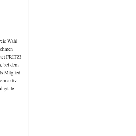
reie Wahl
nehmen
tet FRITZ!
h, bei dem
ls Mitglied
dem aktiv
digitale