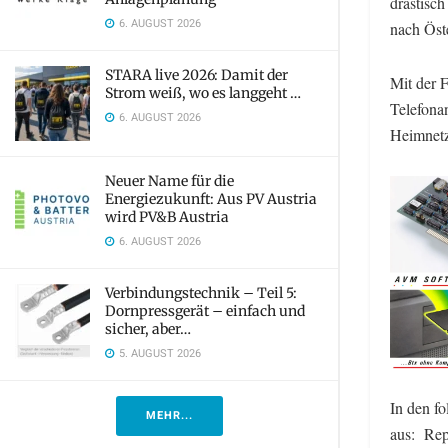
drastisch
6. AUGUST 2026
nach Öste
STARA live 2026: Damit der
Mit der 
Strom weiß, wo es langgeht …
Telefona
6. AUGUST 2026
Heimnetz
Neuer Name für die
Energiezukunft: Aus PV Austria
wird PV&B Austria
6. AUGUST 2026
Verbindungstechnik – Teil 5:
Dornpressgerät – einfach und
sicher, aber…
5. AUGUST 2026
In den f
MEHR...
aus: Rep