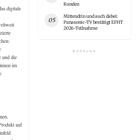
Kunden
as digitale
Mittendrin und auch dabei:
Panasonic-TV bestätigt EFHT
eltweit
2026-Teilnahme
zierte
chen:
r
WERBUNG
e und die
:innen im
e
men,
Produkt auf
mfeld