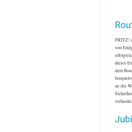
Rout
FRITZ! en
von Endg
erfolgrei
dieses E
dem Route
beispiel
an der W
Sicherhei
verlässl
Jub