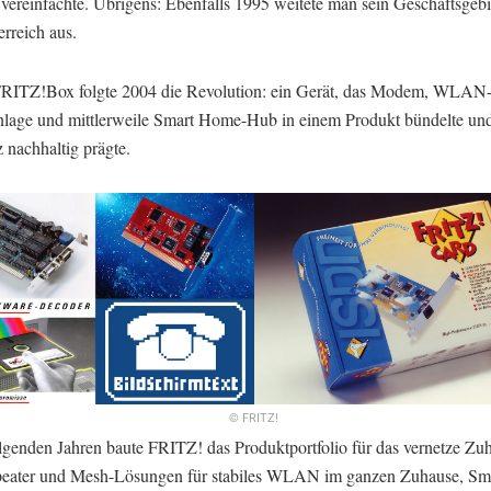
 vereinfachte. Übrigens: Ebenfalls 1995 weitete man sein Geschäftsgeb
rreich aus.
FRITZ!Box folgte 2004 die Revolution: ein Gerät, das Modem, WLAN-
nlage und mittlerweile Smart Home-Hub in einem Produkt bündelte und
 nachhaltig prägte.
© FRITZ!
olgenden Jahren baute FRITZ! das Produktportfolio für das vernetze Zu
eater und Mesh-Lösungen für stabiles WLAN im ganzen Zuhause, S