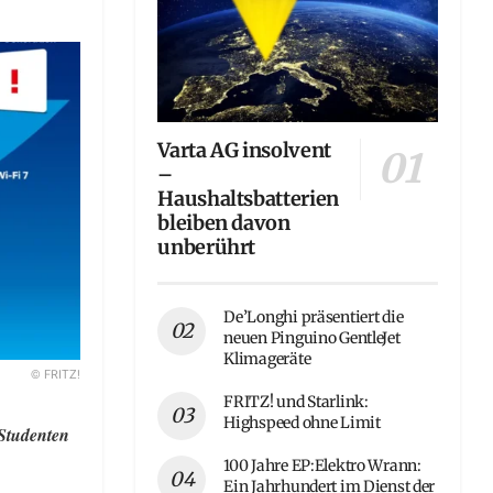
Varta AG insolvent
–
Haushaltsbatterien
bleiben davon
unberührt
De’Longhi präsentiert die
neuen Pinguino GentleJet
Klimageräte
© FRITZ!
FRITZ! und Starlink:
Highspeed ohne Limit
 Studenten
100 Jahre EP:Elektro Wrann:
Ein Jahrhundert im Dienst der