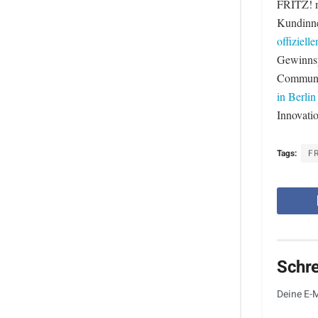
FRITZ! n
Kundinne
offiziell
Gewinnsp
Communit
in Berlin
Innovatio
Tags:
FR
Schr
Deine E-M