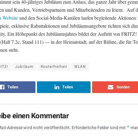
immt sein 40-jähriges Jubiläum zum Anlass, das ganze Jahr über gem
n und Kunden, Vertriebspartnern und Mitarbeitenden zu feiern. Auf d
en Website
und den Social-Media-Kanälen laufen begleitende Aktionen:
iele, exklusive Rabattaktionen und Jubiläumsangebote richten sich dire
y. Ein Höhepunkt des Jubiläumsjahres bildet der Auftritt von FRITZ! 
(Hall 7.2c, Stand 111) — in der Heimatstadt, auf der Bühne, die für T
nen steht.
ITZ!
Jubiläum
Routerfreiheit
WLAN
Teilen
Teilen
Senden
eibe einen Kommentar
ail-Adresse wird nicht veröffentlicht.
Erforderliche Felder sind mit
*
mar