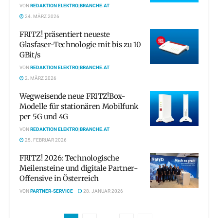
VON
REDAKTION ELEKTRO|BRANCHE.AT
24. MÄRZ 2026
FRITZ! präsentiert neueste
Glasfaser-Technologie mit bis zu 10
GBit/s
VON
REDAKTION ELEKTRO|BRANCHE.AT
2. MÄRZ 2026
Wegweisende neue FRITZ!Box-
Modelle für stationären Mobilfunk
per 5G und 4G
VON
REDAKTION ELEKTRO|BRANCHE.AT
25. FEBRUAR 2026
FRITZ! 2026: Technologische
Meilensteine und digitale Partner-
Offensive in Österreich
VON
PARTNER-SERVICE
28. JANUAR 2026