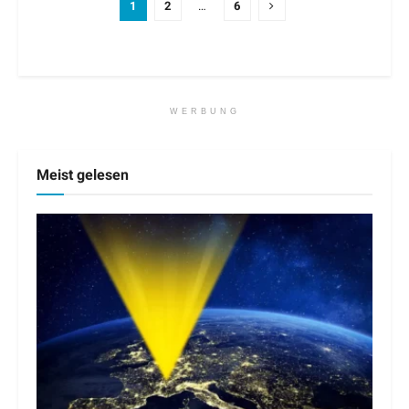
1
2
…
6
WERBUNG
Meist gelesen