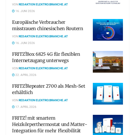
VON
REDAKTION ELEKTRO|BRANCHE.AT
16. JUNI 2026
Europäische Verbraucher
misstrauen chinesischen Routern
VON
REDAKTION ELEKTRO|BRANCHE.AT
16. JUNI 2026
FRITZ!Box 6825 4G für flexiblen
Internetzugang unterwegs
VON
REDAKTION ELEKTRO|BRANCHE.AT
22. APRIL 2026
FRITZ!Repeater 2700 als Mesh-Set
erhältlich
VON
REDAKTION ELEKTRO|BRANCHE.AT
17. APRIL 2026
FRITZ! mit smartem
Heizkörperthermostat und Matter-
Integration für mehr Flexibilität