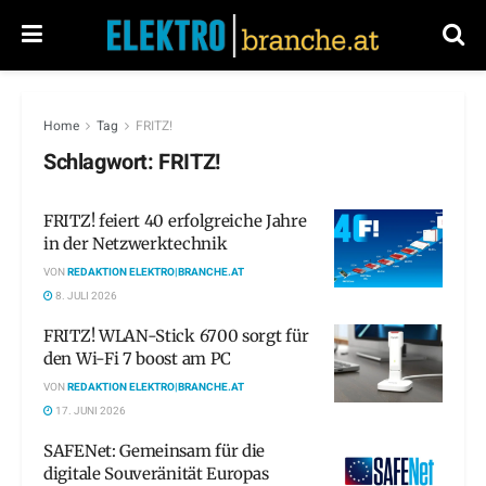
Home
Tag
FRITZ!
Schlagwort:
FRITZ!
FRITZ! feiert 40 erfolgreiche Jahre
in der Netzwerktechnik
VON
REDAKTION ELEKTRO|BRANCHE.AT
8. JULI 2026
FRITZ! WLAN-Stick 6700 sorgt für
den Wi-Fi 7 boost am PC
VON
REDAKTION ELEKTRO|BRANCHE.AT
17. JUNI 2026
SAFENet: Gemeinsam für die
digitale Souveränität Europas