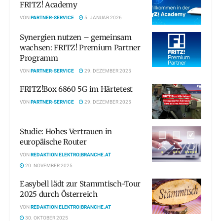
FRITZ! Academy
VON
PARTNER-SERVICE
5. JANUAR 2026
Synergien nutzen – gemeinsam
wachsen: FRITZ! Premium Partner
Programm
VON
PARTNER-SERVICE
29. DEZEMBER 2025
FRITZ!Box 6860 5G im Härtetest
VON
PARTNER-SERVICE
29. DEZEMBER 2025
Studie: Hohes Vertrauen in
europäische Router
VON
REDAKTION ELEKTRO|BRANCHE.AT
20. NOVEMBER 2025
Easybell lädt zur Stammtisch-Tour
2025 durch Österreich
VON
REDAKTION ELEKTRO|BRANCHE.AT
30. OKTOBER 2025