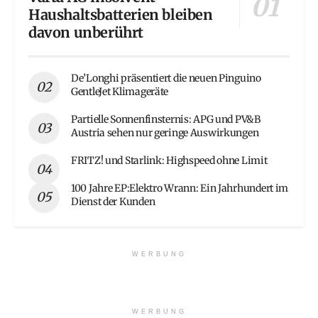
Haushaltsbatterien bleiben
davon unberührt
De’Longhi präsentiert die neuen Pinguino
GentleJet Klimageräte
Partielle Sonnenfinsternis: APG und PV&B
Austria sehen nur geringe Auswirkungen
FRITZ! und Starlink: Highspeed ohne Limit
100 Jahre EP:Elektro Wrann: Ein Jahrhundert im
Dienst der Kunden
WERBUNG
WERBUNG