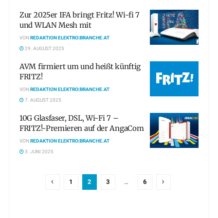
Zur 2025er IFA bringt Fritz! Wi-fi 7
und WLAN Mesh mit
VON
REDAKTION ELEKTRO|BRANCHE.AT
29. AUGUST 2025
AVM firmiert um und heißt künftig
FRITZ!
VON
REDAKTION ELEKTRO|BRANCHE.AT
7. AUGUST 2025
10G Glasfaser, DSL, Wi-Fi 7 –
FRITZ!-Premieren auf der AngaCom
VON
REDAKTION ELEKTRO|BRANCHE.AT
3. JUNI 2025
1
2
3
…
6