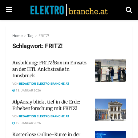
Home
Tag
FRITZ!
Schlagwort:
FRITZ!
Ausbildung: FRITZ!Box im Einsatz
an der HTL Anichstraße in
Innsbruck
VON
REDAKTION ELEKTRO|BRANCHE.AT
13. JANUAR 2026
AlpArray blickt tief in die Erde:
Erbebenforschung mit FRITZ!
VON
REDAKTION ELEKTRO|BRANCHE.AT
12. JANUAR 2026
Kostenlose Online-Kurse in der