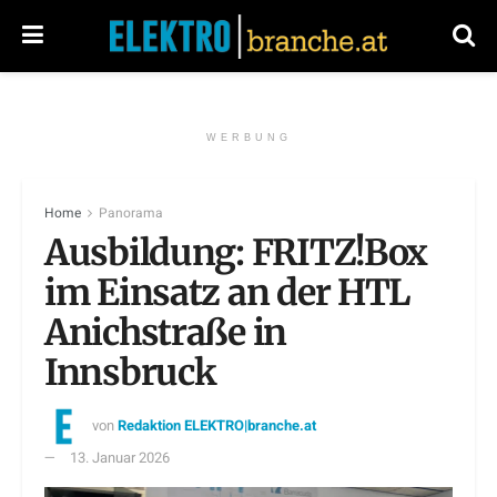
WERBUNG
Home
Panorama
Ausbildung: FRITZ!Box
im Einsatz an der HTL
Anichstraße in
Innsbruck
von
Redaktion ELEKTRO|branche.at
13. Januar 2026