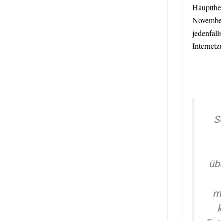
Hauptthe
November
jedenfall
Internet
S
üb
m