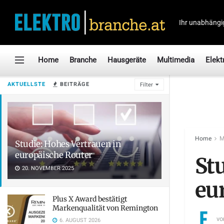
Ihr unabhängi
Home
Branche
Hausgeräte
Multimedia
Elekt
AKTUELLSTE
BEITRÄGE
Filter
Home
M
Studie: Hohes Vertrauen in
europäische Router
St
20. NOVEMBER 2025
eu
Plus X Award bestätigt
Markenqualität von Remington
vo
6. AUGUST 2026