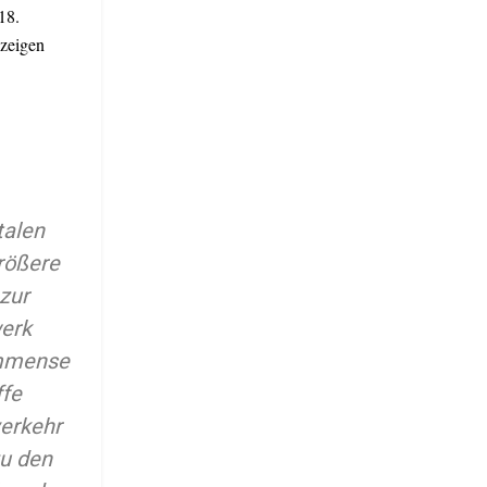
18.
zeigen
talen
größere
zur
erk
immense
ffe
erkehr
zu den