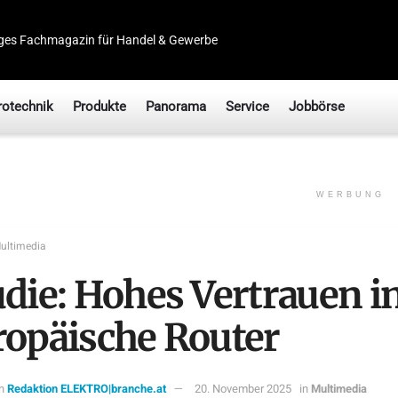
ges Fachmagazin für Handel & Gewerbe
rotechnik
Produkte
Panorama
Service
Jobbörse
WERBUNG
ultimedia
udie: Hohes Vertrauen i
ropäische Router
n
Redaktion ELEKTRO|branche.at
20. November 2025
in
Multimedia