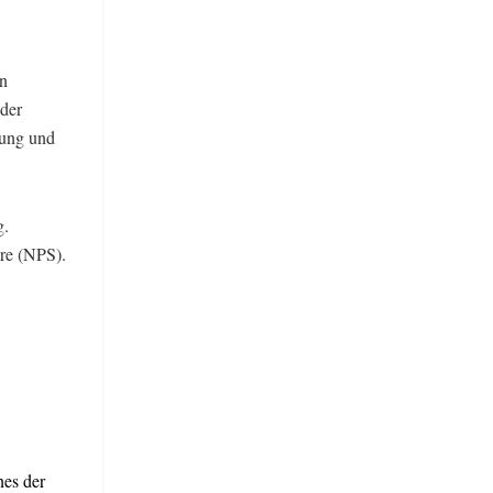
n
oder
tung und
g.
ore (NPS).
nes der