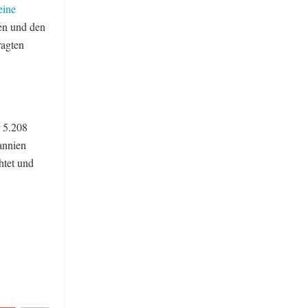
eine
ien und den
ragten
 5.208
annien
htet und