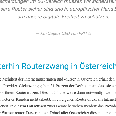
scheidungen im 5G-Bereich müssen wir sicherstell
sere Router sicher sind und in europäischer Hand b
um unsere digitale Freiheit zu schützen.
Jan Oetjen, CEO von FRITZ!
terhin Routerzwang in Österreic
 Mehrheit der Internetnutzerinnen und -nutzer in Österreich erhält den
m Provider. Gleichzeitig gaben 31 Prozent der Befragten an, dass sie ei
r ihrem Router nutzen. Dies ist üblicherweise dann notwendig, wenn 
nbieter es Kunden nicht erlaubt, ihren eigenen Router direkt am Interne
ießen. In diesem Fall müssen zwei Geräte betrieben werden: das Provid
 Wunschrouter. Dass rund ein Drittel aller Österreicher diesen teuren u