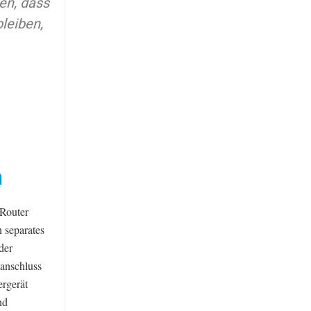
en, dass
leiben,
h
 Router
n separates
der
tanschluss
ergerät
nd