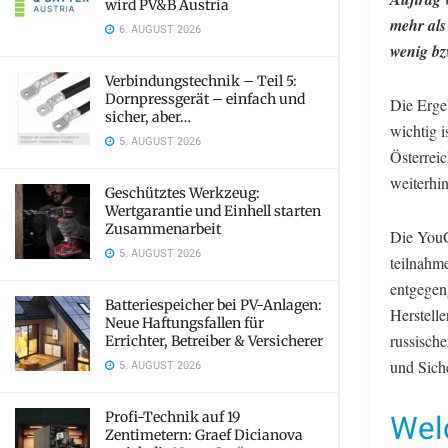
wird PV&B Austria
mehr als
6. AUGUST 2026
wenig bz
Verbindungstechnik – Teil 5:
Dornpressgerät – einfach und
Die Erge
sicher, aber…
wichtig i
5. AUGUST 2026
Österrei
weiterhin
Geschütztes Werkzeug:
Wertgarantie und Einhell starten
Zusammenarbeit
Die YouG
5. AUGUST 2026
teilnahm
entgegen
Batteriespeicher bei PV-Anlagen:
Herstelle
Neue Haftungsfallen für
russisch
Errichter, Betreiber & Versicherer
und Siche
5. AUGUST 2026
Wel
Profi-Technik auf 19
Zentimetern: Graef Dicianova