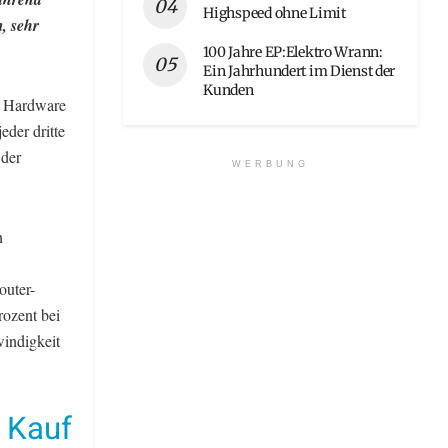
Highspeed ohne Limit
, sehr
100 Jahre EP:Elektro Wrann:
Ein Jahrhundert im Dienst der
Kunden
er Hardware
eder dritte
 der
WERBUNG
n
outer-
rozent bei
windigkeit
 Kauf