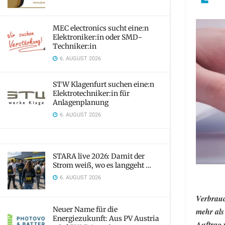
MEC electronics sucht eine:n
Elektroniker:in oder SMD-
Techniker:in
6. AUGUST 2026
STW Klagenfurt suchen eine:n
Elektrotechniker:in für
Anlagenplanung
6. AUGUST 2026
STARA live 2026: Damit der
Strom weiß, wo es langgeht …
6. AUGUST 2026
Verbrauc
Neuer Name für die
mehr als
Energiezukunft: Aus PV Austria
Auftrag 