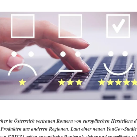
her in Österreich vertrauen Routern von europäischen Herstellern d
 Produkten aus anderen Regionen. Laut einer neuen YouGov-Studie
von FRITZ! gelten europäische Router als sicher und zuverlässig, 