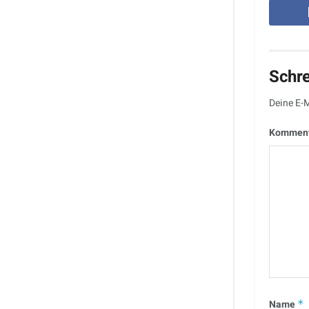
Schr
Deine E-M
Kommen
Name
*