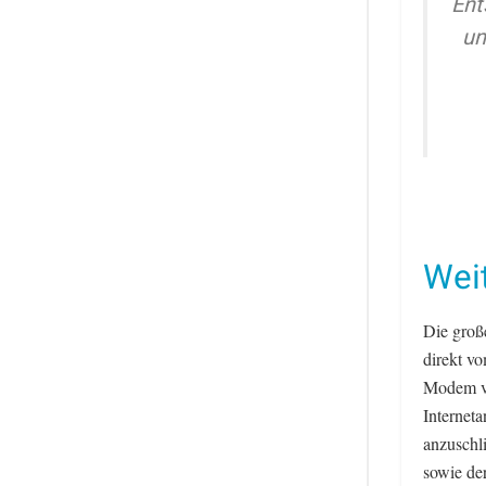
Ent
un
Wei
Die große
direkt vo
Modem vo
Interneta
anzuschl
sowie der