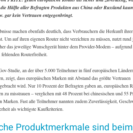
 die Hälfte aller Befragten Produkten aus China oder Russland kaum
w. gar kein Vertrauen entgegenbringt.
bnisse machen ebenfalls deutlich, dass Verbrauchern die Herkunft ihr
st. Um auf ihren eigenen Router nicht verzichten zu müssen, nutzt rund j
cher das jeweilige Wunschgerät hinter dem Provider-Modem – aufgrund
 fehlenden Routerfreiheit.
ov-Studie, an der über 5.000 Teilnehmer in fünf europäischen Länder
en, zeigt, dass europäischen Marken mit Abstand das größte Vertrauen
gebracht wird. Nur 10 Prozent der Befragten gaben an, europäischen R
rn zu misstrauen – verglichen mit 48 Prozent bei chinesischen und 55 P
en Marken. Fast alle Teilnehmer nannten zudem Zuverlässigkeit, Gesch
rheit als wichtigste Kaufkriterien.
che Produktmerkmale sind beim