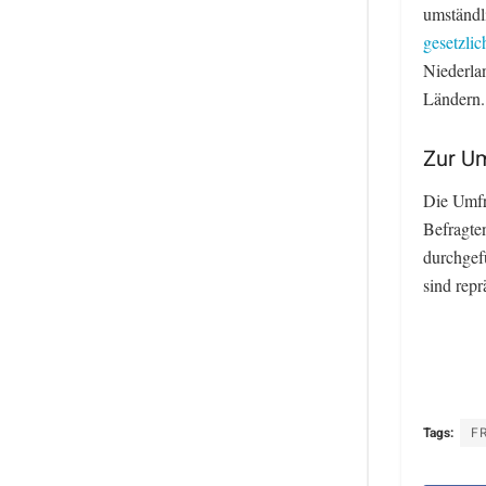
umständli
gesetzlic
Niederlan
Ländern.
Zur U
Die Umfr
Befragten
durchgef
sind repr
Tags:
FR