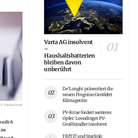
Varta AG insolvent
–
Haushaltsbatterien
bleiben davon
unberührt
De’Longhi präsentiert die
neuen Pinguino GentleJet
Klimageräte
© AdobeStock
PV-Krise fordert weiteres
Opfer: Leondinger PV-
eutlich
Großhändler insolvent
 im
FRITZ! und Starlink:
während