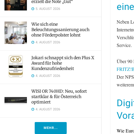
erzielt die Note „Gut“
ein
5. AUGUST 2026
Neben L
Wie sich eine
Internetn
Beleuchtungssanierung auch
ohne Förderpolster lohnt
Verschlüs
4. AUGUST 2026
Service.
Jokari schnappt sich den Plus X
Über 90 P
Award für hohe
Kundenzufriedenheit
FRITZ!B
4. AUGUST 2026
Der NPS g
weiterem
WISI OR 740HD: Neu, sofort
startklar & für Österreich
Digi
optimiert
4. AUGUST 2026
Vora
MEHR...
Wie Europ