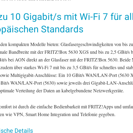
zu 10 Gigabit/s mit Wi-Fi 7 für al
opäischen Standards
iden kompakten Modelle bieten: Glasfasergeschwindigkeiten von bis zu
male Bandbreite mit der FRITZ!Box 5630 XGS und bis zu 2,5 GBit/s
it/s bei AON direkt an der Glasfaser mit der FRITZ!Box 5630. Beide
zudem über starkes Wi-Fi 7 mit bis zu 3,5 GBit/s für schnelles und stab
wie Multigigabit-Anschlüsse: Ein 10 GBit/s WAN/LAN-Port (5630 
GBit/s WAN/LAN-Port (5630) sowie jeweils drei Gigabit-LAN-Anschlü
 optimale Verteilung der Daten an kabelgebundene Netzwerkgeräte.
mfort ist durch die einfache Bedienbarkeit mit FRITZ!Apps und umfa
en wie VPN, Smart Home Integration und Telefonie gegeben.
sche Details