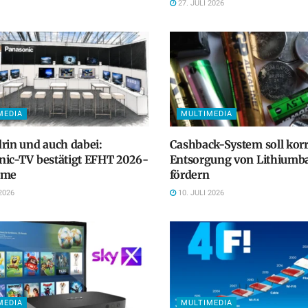
27. JULI 2026
MEDIA
MULTIMEDIA
rin und auch dabei:
Cashback-System soll kor
nic-TV bestätigt EFHT 2026-
Entsorgung von Lithiumba
hme
fördern
2026
10. JULI 2026
MEDIA
MULTIMEDIA