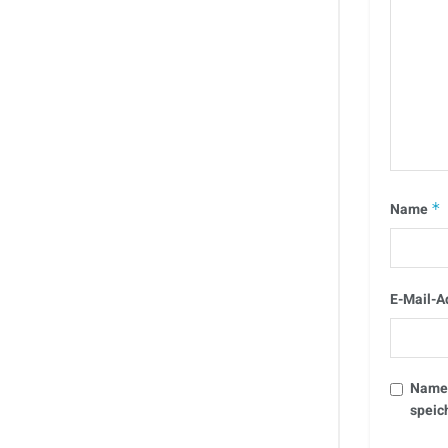
Name
*
E-Mail-A
Name,
speic