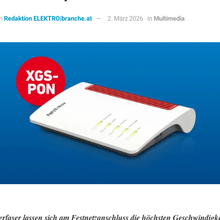
n
Redaktion ELEKTRO|branche.at
2. März 2026
in
Multimedia
erfaser lassen sich am Festnetzanschluss die höchsten Geschwindigk