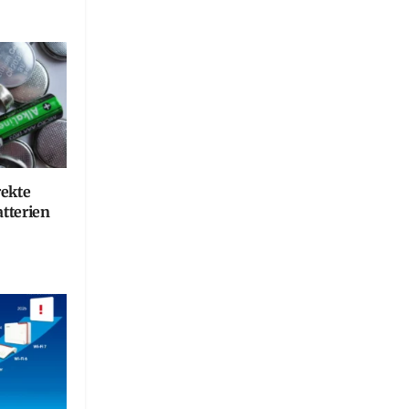
rekte
tterien