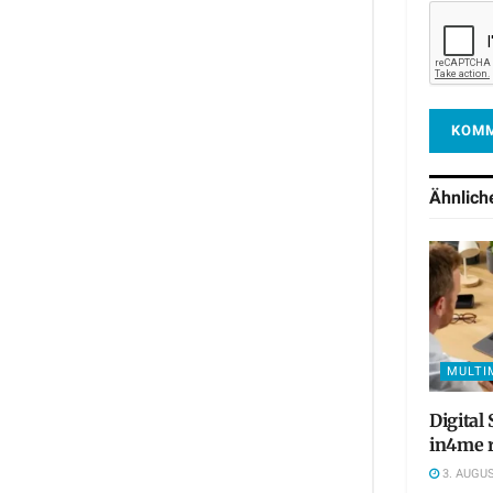
Ähnlic
MULTI
Digital
in4me r
3. AUGUS