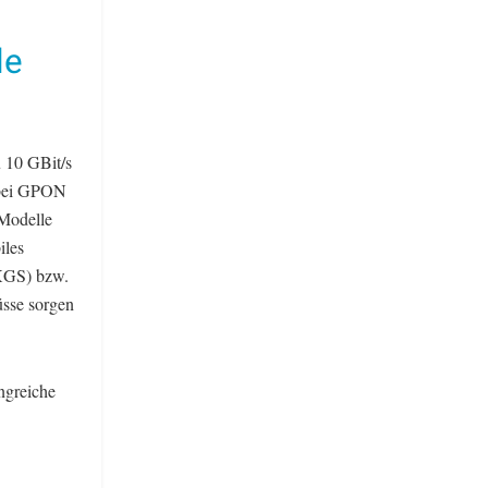
le
 10 GBit/s
 bei GPON
 Modelle
iles
XGS) bzw.
sse sorgen
ngreiche