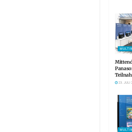
MULTI
Mittend
Panaso
Teilna
23. JULI 
MULTI