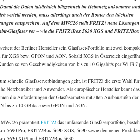
. Damit die Daten tatsächlich blitzschnell im Heimnetz ankommen un
ich verteilt werden, muss allerdings auch der Router den höchsten
rungen entsprechen. Auf dem MWC26 stellt FRITZ! neue Lösungen 
gabit-Glasfaser vor – wie die FRITZ!Box 5630 XGS und FRITZ!Box
eitert der Berliner Hersteller sein Glasfaser-Portfolio mit zwei kompak
 für XGS bzw. GPON und AON. Sobald XGS in Österreich eingeführt
unden so von Geschwindigkeiten von bis zu 10 Gigabit/s per Wi-Fi 7 p
um schnelle Glasfaserverbindungen geht, ist FRITZ! die erste Wahl für
che Netzbetreiber und Anwender. Als europäischer Hersteller kennt das
men die Anforderungen der Glasfasernetze mit allen Ausbaustufen der
 bis zu 10 GBit/s sowie GPON und AON.
 MWC26 präsentiert
FRITZ!
das umfassende Glasfaserportfolio, beste
ox 5690 Pro, FRITZ!Box 5690 XGS, 5690 sowie den neuen Produkte
ox 5630 XGS und FRITZ!Box 5630.