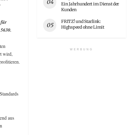
Ein Jahrhundert im Dienst der
d
Kunden
FRITZ! und Starlink:
für
Highspeed ohne Limit
 5630.
ten
WERBUNG
 wird,
rofitieren.
 Standards
hend aus
n