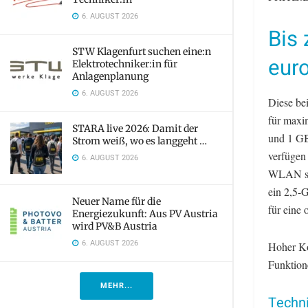
6. AUGUST 2026
Bis 
STW Klagenfurt suchen eine:n
eur
Elektrotechniker:in für
Anlagenplanung
6. AUGUST 2026
Diese be
für maxi
STARA live 2026: Damit der
und 1 GB
Strom weiß, wo es langgeht …
verfügen 
6. AUGUST 2026
WLAN so
ein 2,5-
Neuer Name für die
für eine
Energiezukunft: Aus PV Austria
wird PV&B Austria
6. AUGUST 2026
Hoher Ko
Funktion
MEHR...
Techni