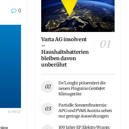
0
Varta AG insolvent
–
Haushaltsbatterien
bleiben davon
unberührt
De’Longhi präsentiert die
neuen Pinguino GentleJet
Klimageräte
Partielle Sonnenfinsternis:
APG und PV&B Austria sehen
© FRITZ!
nur geringe Auswirkungen
eiten
100 Jahre EP:Elektro Wrann: