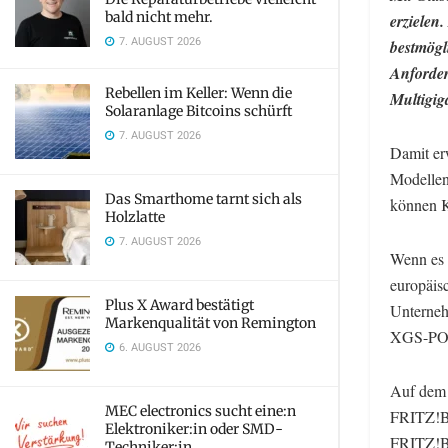
bald nicht mehr.
erzielen
7. AUGUST 2026
bestmögl
Anforde
Rebellen im Keller: Wenn die
Multigi
Solaranlage Bitcoins schürft
7. AUGUST 2026
Damit erw
Modellen
Das Smarthome tarnt sich als
können K
Holzlatte
7. AUGUST 2026
Wenn es 
europäis
Plus X Award bestätigt
Unterneh
Markenqualität von Remington
XGS-PON
6. AUGUST 2026
Auf dem
MEC electronics sucht eine:n
FRITZ!B
Elektroniker:in oder SMD-
FRITZ!B
Techniker:in