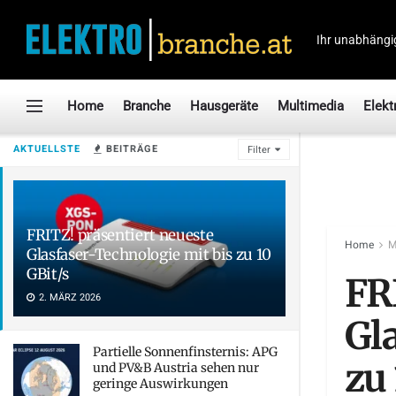
Ihr unabhängi
Home
Branche
Hausgeräte
Multimedia
Elekt
AKTUELLSTE
BEITRÄGE
Filter
FRITZ! präsentiert neueste
Home
M
Glasfaser-Technologie mit bis zu 10
GBit/s
FR
2. MÄRZ 2026
Gl
Partielle Sonnenfinsternis: APG
zu 
und PV&B Austria sehen nur
geringe Auswirkungen