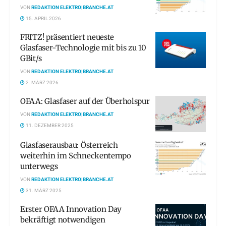
VON
REDAKTION ELEKTRO|BRANCHE.AT
15. APRIL 2026
FRITZ! präsentiert neueste
Glasfaser-Technologie mit bis zu 10
GBit/s
VON
REDAKTION ELEKTRO|BRANCHE.AT
2. MÄRZ 2026
OFAA: Glasfaser auf der Überholspur
VON
REDAKTION ELEKTRO|BRANCHE.AT
11. DEZEMBER 2025
Glasfaserausbau: Österreich
weiterhin im Schneckentempo
unterwegs
VON
REDAKTION ELEKTRO|BRANCHE.AT
31. MÄRZ 2025
Erster OFAA Innovation Day
bekräftigt notwendigen