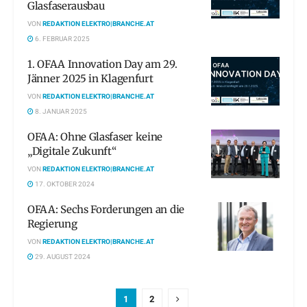
Glasfaserausbau
VON
REDAKTION ELEKTRO|BRANCHE.AT
6. FEBRUAR 2025
1. OFAA Innovation Day am 29.
Jänner 2025 in Klagenfurt
VON
REDAKTION ELEKTRO|BRANCHE.AT
8. JANUAR 2025
OFAA: Ohne Glasfaser keine
„Digitale Zukunft“
VON
REDAKTION ELEKTRO|BRANCHE.AT
17. OKTOBER 2024
OFAA: Sechs Forderungen an die
Regierung
VON
REDAKTION ELEKTRO|BRANCHE.AT
29. AUGUST 2024
1
2