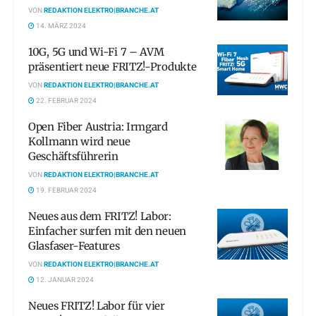
VON
REDAKTION ELEKTRO|BRANCHE.AT
14. MÄRZ 2024
10G, 5G und Wi-Fi 7 – AVM
präsentiert neue FRITZ!-Produkte
VON
REDAKTION ELEKTRO|BRANCHE.AT
22. FEBRUAR 2024
Open Fiber Austria: Irmgard
Kollmann wird neue
Geschäftsführerin
VON
REDAKTION ELEKTRO|BRANCHE.AT
19. FEBRUAR 2024
Neues aus dem FRITZ! Labor:
Einfacher surfen mit den neuen
Glasfaser-Features
VON
REDAKTION ELEKTRO|BRANCHE.AT
12. JANUAR 2024
Neues FRITZ! Labor für vier