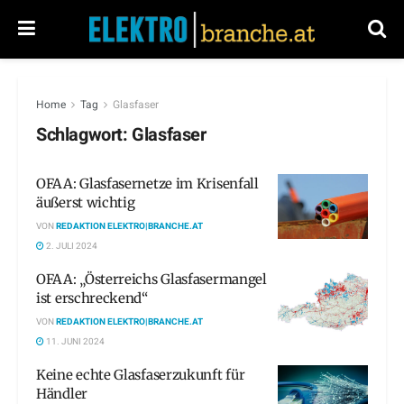
Home
Tag
Glasfaser
Schlagwort:
Glasfaser
OFAA: Glasfasernetze im Krisenfall
äußerst wichtig
VON
REDAKTION ELEKTRO|BRANCHE.AT
2. JULI 2024
OFAA: „Österreichs Glasfasermangel
ist erschreckend“
VON
REDAKTION ELEKTRO|BRANCHE.AT
11. JUNI 2024
Keine echte Glasfaserzukunft für
Händler