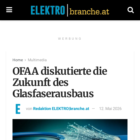
WERBUNG
Home
Multimedia
OFAA diskutierte die
Zukunft des
Glasfaserausbaus
von
Redaktion ELEKTRO|branche.at
12. Mai 2026