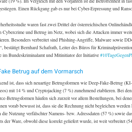
re (19 %). Im Vergleich mit den Vorjahren ist die Betroffenheit in fas
gestiegen. Einen Rückgang gab es nur bei Cyber-Erpressung und Ran
herheitsstudie waren fast zwei Drittel der österreichischen Onlinehändle
n Cybercrime und Betrug im Netz, wobei sich die Attacken immer weit
izieren. Besonders verbreitet sind Phishing-Angriffe, Malware sowie D
, bestätigt Bernhard Schafrath, Leiter des Büros für Kriminalpräventi
e im Bundeskriminalamt und Mitinitiator der Initiative
#10TageGegenPh
Fake Betrug auf dem Vormarsch
kend ist, dass sich neuartige Betrugsformen wie Deep-Fake-Betrug (KI-
eos) mit 14 % und Cryptojacking (7 %) zunehmend etablieren. Bei den
e-Betrugsformen häufen sich zurzeit vor allem Bestellungen, bei dene
nnen vorab bewusst ist, dass sie die Rechnung nicht begleichen werden
 die Nutzung verfälschter Namens- bzw. Adressdaten (57 %) sowie das
ts der Ware, obwohl diese korrekt geliefert wurde, ist weit verbreitet (5