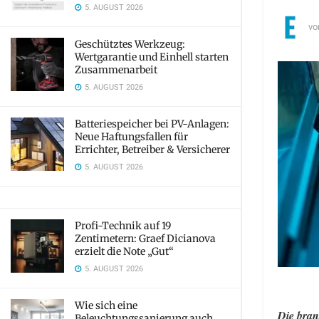
5. AUGUST 2026
vo
Geschütztes Werkzeug:
Wertgarantie und Einhell starten
Zusammenarbeit
5. AUGUST 2026
Batteriespeicher bei PV-Anlagen:
Neue Haftungsfallen für
Errichter, Betreiber & Versicherer
5. AUGUST 2026
Profi-Technik auf 19
Zentimetern: Graef Dicianova
erzielt die Note „Gut“
5. AUGUST 2026
Wie sich eine
Die bran
Beleuchtungssanierung auch