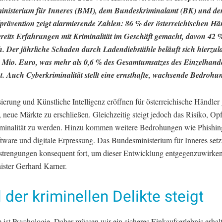
nisterium für Inneres (BMI), dem Bundeskriminalamt (BK) und de
prävention zeigt alarmierende Zahlen: 86 % der österreichischen Hä
reits Erfahrungen mit Kriminalität im Geschäft gemacht, davon 42 
. Der jährliche Schaden durch Ladendiebstähle beläuft sich hierzul
 Mio. Euro, was mehr als 0,6 % des Gesamtumsatzes des Einzelhand
. Auch Cyberkriminalität stellt eine ernsthafte, wachsende Bedrohun
sierung und Künstliche Intelligenz eröffnen für österreichische Händler
neue Märkte zu erschließen. Gleichzeitig steigt jedoch das Risiko, Op
minalität zu werden. Hinzu kommen weitere Bedrohungen wie Phishin
tware und digitale Erpressung. Das Bundesministerium für Inneres setz
strengungen konsequent fort, um dieser Entwicklung entgegenzuwirken“
ister Gerhard Karner.
 der kriminellen Delikte steigt
ist Psychologie. Daher müssen wir ein sicheres Einkaufserlebnis erhal