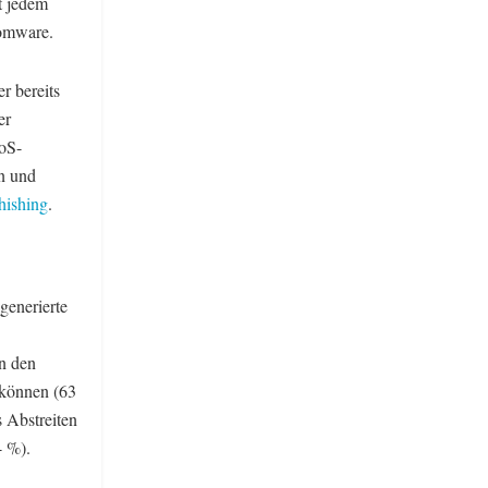
t jedem
somware.
r bereits
er
DoS-
on und
ishing
.
generierte
n den
 können (63
 Abstreiten
4 %).