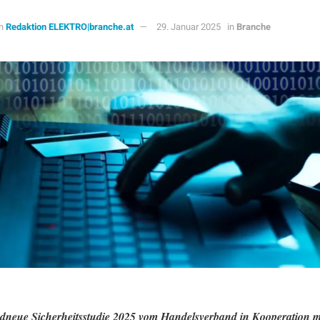
n
Redaktion ELEKTRO|branche.at
29. Januar 2025
in
Branche
dneue Sicherheitsstudie 2025 vom Handelsverband in Kooperation m