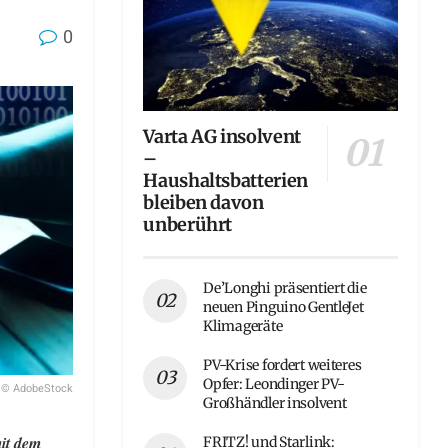
0
Varta AG insolvent
–
Haushaltsbatterien
bleiben davon
unberührt
De’Longhi präsentiert die
neuen Pinguino GentleJet
Klimageräte
PV-Krise fordert weiteres
Opfer: Leondinger PV-
© AdobeStock
Großhändler insolvent
it dem
FRITZ! und Starlink: