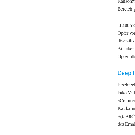
Ransomwa
Bereich 
„Laut Sic
Opfer vo
diversif
Attacken“
Opferhilf
Deep 
Erschrec
Fake-Vid
eCommerc
Käufer:i
%). Auch
des Erhal