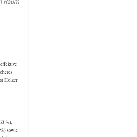
en Raum
effektive
icheres
st Holzer
63 %),
 %) sowie