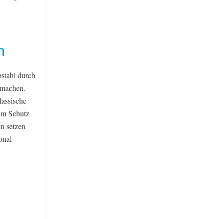
h
stahl durch
 machen.
lassische
um Schutz
n setzen
onal-