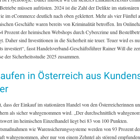
Betriebe müssen aufrüsten. 2024 ist die Zahl der Delikte im stationäre
e im eCommerce deutlich nach oben geklettert. Mehr als vier Fünftel a
hischen Geschäfte waren bereits von Kriminalität betroffen. Im Onlineh
4 Prozent der heimischen Webshops durch Cybercrime und Bestellbet
t. Daher sind Investitionen in die Sicherheit nie teuer. Teuer wird es n
s investiert“, fasst Handelsverband-Geschäftsführer Rainer Will die zen
se der Sicherheitsstudie 2025 zusammen.
aufen in Österreich aus Kundens
er
st, dass der Einkauf im stationären Handel von den Österreicherinnen u
chern als sicher wahrgenommen wird. „Der durchschnittlich wahrgen
itswert im heimischen Einzelhandel liegt bei 83 von 100 Punkten.
itsmaßnahmen wie Warensicherungssysteme werden von 93 Prozent de
ft wahrgenommen, aber nur von einem Zehntel als störend empfunden“