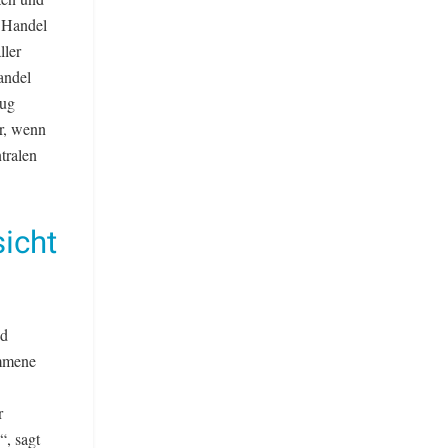
n Handel
ller
andel
rug
ur, wenn
tralen
icht
nd
ommene
r
, sagt