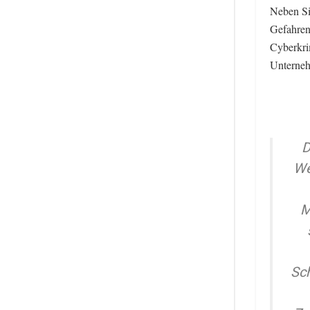
Neben Sic
Gefahren
Cyberkrim
Unterneh
D
We
M
Sch