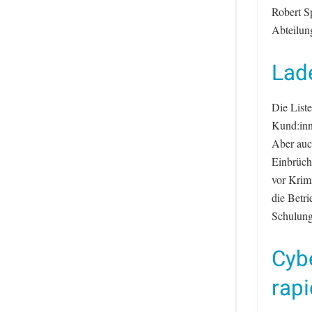
Robert S
Abteilung
Lade
Die List
Kund:inn
Aber auch
Einbrüch
vor Krim
die Betr
Schulung
Cyb
rapi