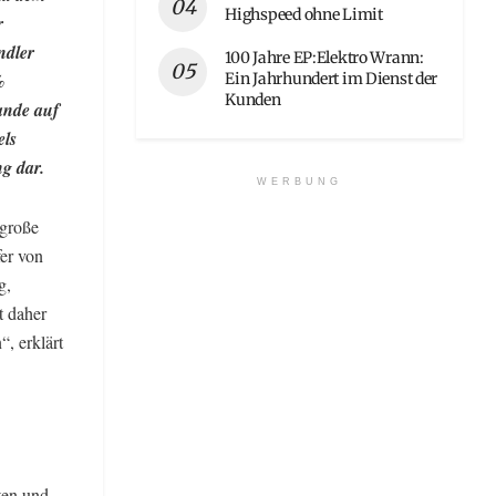
Highspeed ohne Limit
r
ndler
100 Jahre EP:Elektro Wrann:
Ein Jahrhundert im Dienst der
%
Kunden
ande auf
els
g dar.
WERBUNG
 große
fer von
g,
t daher
, erklärt
ten und