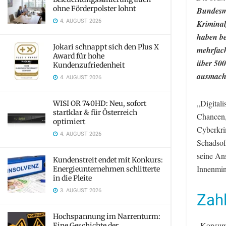
ohne Förderpolster lohnt
Bundesmi
4. AUGUST 2026
Kriminal
haben be
Jokari schnappt sich den Plus X
mehrfach
Award für hohe
über 500
Kundenzufriedenheit
ausmacht
4. AUGUST 2026
„Digitali
WISI OR 740HD: Neu, sofort
startklar & für Österreich
Chancen, 
optimiert
Cyberkri
4. AUGUST 2026
Schadsof
seine An
Kundenstreit endet mit Konkurs:
Innenmin
Energieunternehmen schlitterte
in die Pleite
3. AUGUST 2026
Zahl
Hochspannung im Narrenturm:
„Konsum 
Eine Geschichte der