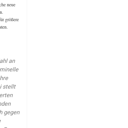
iche neue
n.
für größere
aten.
ahl an
minelle
hre
 stellt
erten
nden
ch gegen
e