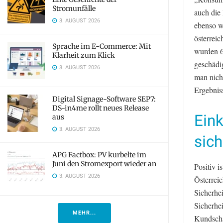
Stromunfälle
auch die 
3. AUGUST 2026
ebenso wi
österreic
Sprache im E-Commerce: Mit
wurden 6
Klarheit zum Klick
geschädig
3. AUGUST 2026
man nicht
Ergebnis
Digital Signage-Software SEP7:
DS-in4me rollt neues Release
Eink
aus
3. AUGUST 2026
sich
APG Factbox: PV kurbelte im
Juni den Stromexport wieder an
Positiv i
3. AUGUST 2026
Österrei
Sicherhe
Sicherhe
MEHR...
Kundscha