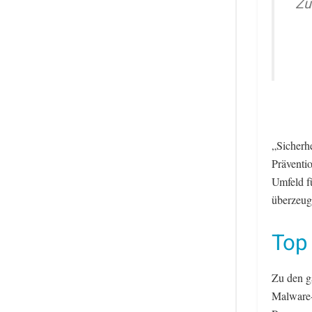
Zu
„Sicherhe
Präventi
Umfeld f
überzeug
Top
Zu den g
Malware-