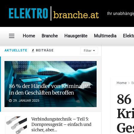
Ihr unabhängi
Home
Branche
Hausgeräte
Multimedia
Elekt
AKTUELLSTE
BEITRÄGE
Filter
Home
B
86 % der Händler von Kriminalität
in den Geschäften betroffen
86
29. JANUAR 2025
Kri
Verbindungstechnik – Teil 5:
Ge
Dornpressgerät – einfach und
sicher, aber…