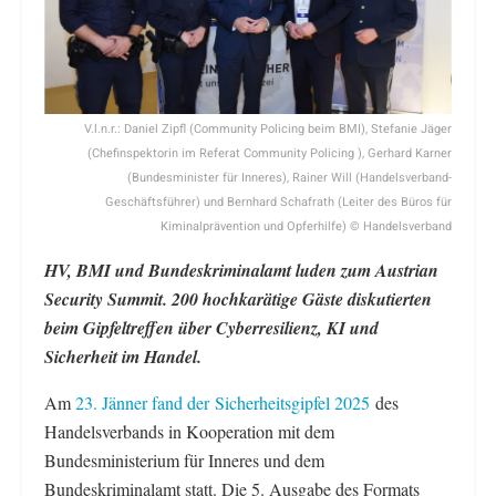
V.l.n.r.: Daniel Zipfl (Community Policing beim BMI), Stefanie Jäger
(Chefinspektorin im Referat Community Policing ), Gerhard Karner
(Bundesminister für Inneres), Rainer Will (Handelsverband-
Geschäftsführer) und Bernhard Schafrath (Leiter des Büros für
Kiminalprävention und Opferhilfe) © Handelsverband
HV, BMI und Bundeskriminalamt luden zum Austrian
Security Summit. 200 hochkarätige Gäste diskutierten
beim Gipfeltreffen über Cyberresilienz, KI und
Sicherheit im Handel.
Am
23. Jänner fand der Sicherheitsgipfel 2025
des
Handelsverbands in Kooperation mit dem
Bundesministerium für Inneres und dem
Bundeskriminalamt statt. Die 5. Ausgabe des Formats