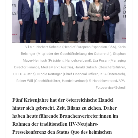
V.l.n.r.: Norbert Scheele (Head of European Expansion, C&A), Karin
Reisinger (Mitglieder der Geschäftsleitung, dm Österreich), Stephan
Mayer-Heinisch (Präsident, Handelsverband), Eva Posan (Managing
Director Finance, MediaMarkt Austria), Harald Gutschi (Geschäftsführer,
OTTO Austria), Nicole Reitinger (Chief Financial Officer, IKEA Österreich),
Rainer Will (Geschäftsführer, Handelsverband) © Handelsverband/APA-
Fotoservice/Schedl
Fünf Krisenjahre hat der österreichische Handel
hinter sich gebracht. Zeit, Bilanz zu ziehen. Daher
haben heute führende Branchenvertreter:innen im
Rahmen der traditionellen HV-Neujahrs-
Pressekonferenz den Status Quo des heimischen