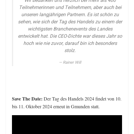
Wir bedanken uns herzlich bei mehr als 400
Teilnehmerinnen und Teilnehmern, aber auch bei
unseren langjährigen Partnern. Es ist schön zu
sehen, wie sich der Tag des Handels zu einem der
wichtigsten Branchenevents des Landes
entwickelt hat. Die CEO-Dichte war dieses Jahr so
hoch wie nie zuvor, darauf bin ich besonders
stolz.
Rainer Will
Save The Date:
Der Tag des Handels 2024 findet von 10.
bis 11. Oktober 2024 erneut in Gmunden statt.