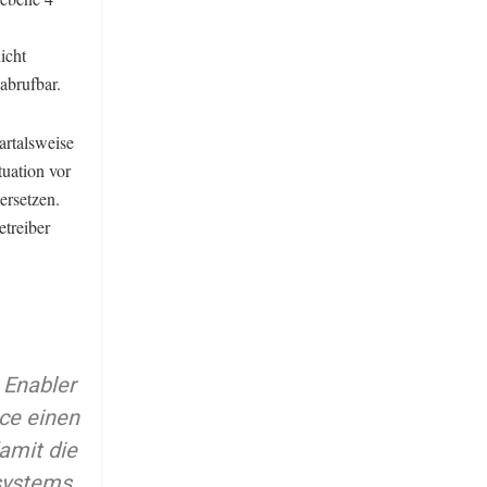
icht
abrufbar.
artalsweise
tuation vor
ersetzen.
etreiber
 Enabler
ce einen
amit die
systems.