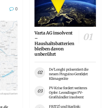
0
Varta AG insolvent
–
Haushaltsbatterien
bleiben davon
unberührt
De’Longhi präsentiert die
neuen Pinguino GentleJet
Klimageräte
PV-Krise fordert weiteres
Opfer: Leondinger PV-
sskapazitaeten
Großhändler insolvent
n die
FRITZ! und Starlink: