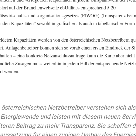
ofort auf der Branchenwebseite ebUtilities entsprechend § 20
tätswirtschafts- und -organisationsgesetzes (ElWOG) „Transparenz bei n
nden Kapazitäten“ sowohl in grafischer als auch in tabellarischer Form 
ldeten Kapazitäten werden von den österreichischen Netzbetreibern qu
ert. Anlagenbetreiber können sich so vorab einen ersten Eindruck der Si
haffen – eine konkrete Netzanschlussanfrage kann die Karte aber nicht 
indliche Zusagen muss weiterhin in jedem Fall der entsprechende Netzb
rt werden.
 österreichischen Netzbetreiber verstehen sich als
 Energiewende und leisten mit diesem neuen Servi
teren Beitrag zu mehr Transparenz. Sie schaffen d
aussetzung für einen zügigen Umbau des Energie