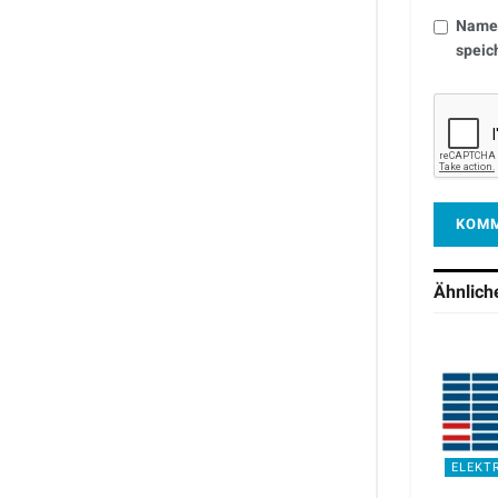
Name,
speic
Ähnlic
ELEKT