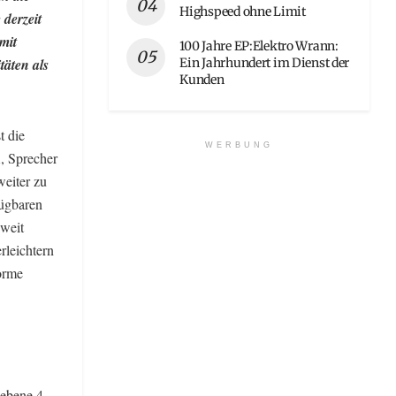
Highspeed ohne Limit
 derzeit
mit
100 Jahre EP:Elektro Wrann:
Ein Jahrhundert im Dienst der
täten als
Kunden
t die
WERBUNG
l, Sprecher
weiter zu
fügbaren
hweit
rleichtern
orme
zebene 4