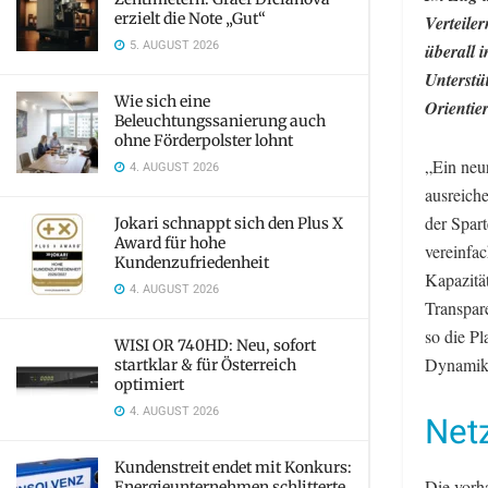
erzielt die Note „Gut“
Verteile
5. AUGUST 2026
überall 
Unterstü
Wie sich eine
Orientier
Beleuchtungssanierung auch
ohne Förderpolster lohnt
„Ein neu
4. AUGUST 2026
ausreiche
der Spar
Jokari schnappt sich den Plus X
Award für hohe
vereinfa
Kundenzufriedenheit
Kapazität
4. AUGUST 2026
Transpar
so die P
WISI OR 740HD: Neu, sofort
Dynamik
startklar & für Österreich
optimiert
4. AUGUST 2026
Netz
Kundenstreit endet mit Konkurs:
Die vorh
Energieunternehmen schlitterte