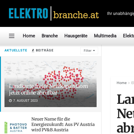
Ihr unabhängi
Home
Branche
Hausgeräte
Multimedia
Elekt
AKTUELLSTE
BEITRÄGE
Filter
Home
E
Landkarte freier Netzkapazitäten
jetzt online abrufbar
La
7. AUGUST 2023
Net
Neuer Name für die
ab
Energiezukunft: Aus PV Austria
wird PV&B Austria