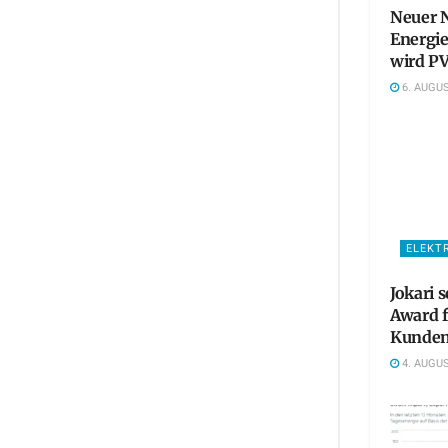
Neuer N
Energie
wird PV
6. AUGUS
ELEKT
Jokari 
Award 
Kunden
4. AUGUS