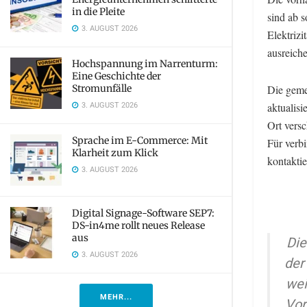
in die Pleite
sind ab s
3. AUGUST 2026
Elektrizi
ausreiche
Hochspannung im Narrenturm:
Eine Geschichte der
Stromunfälle
Die geme
3. AUGUST 2026
aktualisi
Ort versc
Sprache im E-Commerce: Mit
Für verb
Klarheit zum Klick
kontaktie
3. AUGUST 2026
Digital Signage-Software SEP7:
DS-in4me rollt neues Release
aus
Die
3. AUGUST 2026
der
wei
MEHR...
Vor