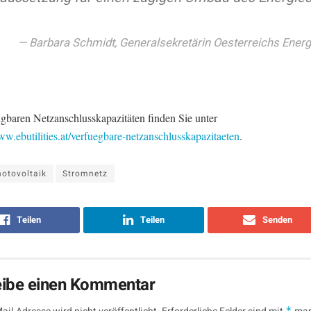
Barbara Schmidt, Generalsekretärin Oesterreichs Energ
ügbaren Netzanschlusskapazitäten finden Sie unter
ww.ebutilities.at/verfuegbare-netzanschlusskapazitaeten
.
otovoltaik
Stromnetz
Teilen
Teilen
Senden
eibe einen Kommentar
*