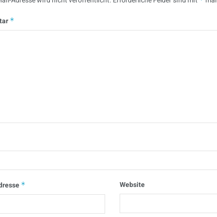
ail-Adresse wird nicht veröffentlicht.
Erforderliche Felder sind mit
mar
tar
*
Website
dresse
*