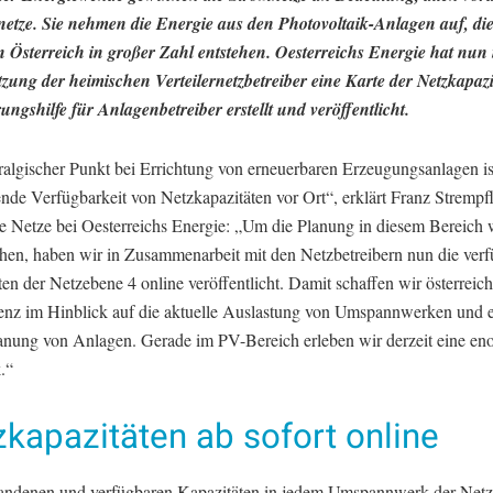
rnetze. Sie nehmen die Energie aus den Photovoltaik-Anlagen auf, die
in Österreich in großer Zahl entstehen. Oesterreichs Energie hat nun 
tzung der heimischen Verteilernetzbetreiber eine Karte der Netzkapazi
ungshilfe für Anlagenbetreiber erstellt und veröffentlicht.
ralgischer Punkt bei Errichtung von erneuerbaren Erzeugungsanlagen is
nde Verfügbarkeit von Netzkapazitäten vor Ort“, erklärt Franz Strempf
te Netze bei Oesterreichs Energie: „Um die Planung in diesem Bereich 
chen, haben wir in Zusammenarbeit mit den Netzbetreibern nun die ver
en der Netzebene 4 online veröffentlicht. Damit schaffen wir österreic
enz im Hinblick auf die aktuelle Auslastung von Umspannwerken und e
lanung von Anlagen. Gerade im PV-Bereich erleben wir derzeit eine en
.“
kapazitäten ab sofort online
andenen und verfügbaren Kapazitäten in jedem Umspannwerk der Net