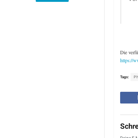
Die verf
https://w
Tags:
Ph
Schr