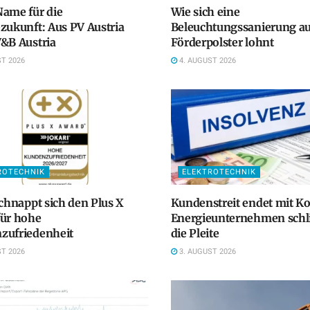
ame für die
Wie sich eine
zukunft: Aus PV Austria
Beleuchtungssanierung a
&B Austria
Förderpolster lohnt
T 2026
4. AUGUST 2026
ROTECHNIK
ELEKTROTECHNIK
schnappt sich den Plus X
Kundenstreit endet mit K
für hohe
Energieunternehmen schlit
zufriedenheit
die Pleite
T 2026
3. AUGUST 2026