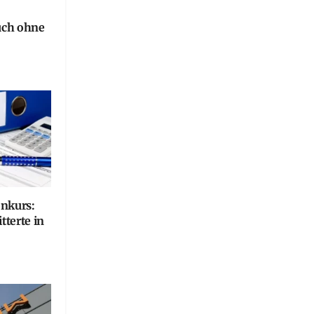
uch ohne
onkurs:
terte in