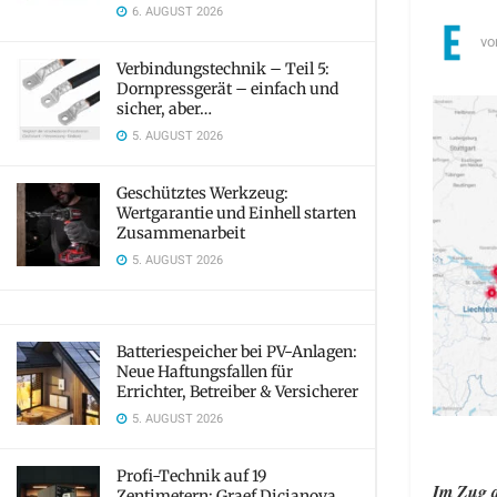
6. AUGUST 2026
vo
Verbindungstechnik – Teil 5:
Dornpressgerät – einfach und
sicher, aber…
5. AUGUST 2026
Geschütztes Werkzeug:
Wertgarantie und Einhell starten
Zusammenarbeit
5. AUGUST 2026
Batteriespeicher bei PV-Anlagen:
Neue Haftungsfallen für
Errichter, Betreiber & Versicherer
5. AUGUST 2026
Profi-Technik auf 19
Im Zug d
Zentimetern: Graef Dicianova