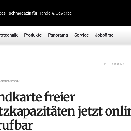
ges Fachmagazin für Handel & Gewerbe
rotechnik
Produkte
Panorama
Service
Jobbörse
WERBUNG
lektrotechnik
ndkarte freier
zkapazitäten jetzt onli
rufbar