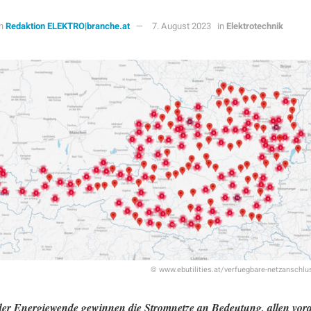
n
Redaktion ELEKTRO|branche.at
7. August 2023
in
Elektrotechnik
© www.ebutilities.at/verfuegbare-netzanschlu
er Energiewende gewinnen die Stromnetze an Bedeutung, allen vora