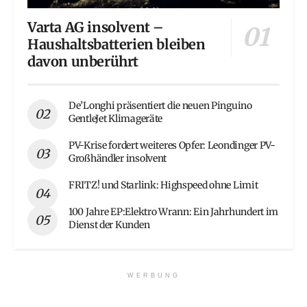
Varta AG insolvent –
Haushaltsbatterien bleiben
davon unberührt
De’Longhi präsentiert die neuen Pinguino
GentleJet Klimageräte
PV-Krise fordert weiteres Opfer: Leondinger PV-
Großhändler insolvent
FRITZ! und Starlink: Highspeed ohne Limit
100 Jahre EP:Elektro Wrann: Ein Jahrhundert im
Dienst der Kunden
WERBUNG