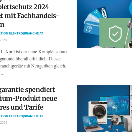
lettschutz 2024
et mit Fachhandels-
on
TION ELEKTRO|BRANCHE.AT
 2024
1. April ist der neue Komplettschutz
arantie überall erhältlich. Dieser
rauchtgeräte mit Neugeräten gleich,
...
arantie spendiert
ium-Produkt neue
res und Tarife
TION ELEKTRO|BRANCHE.AT
2024