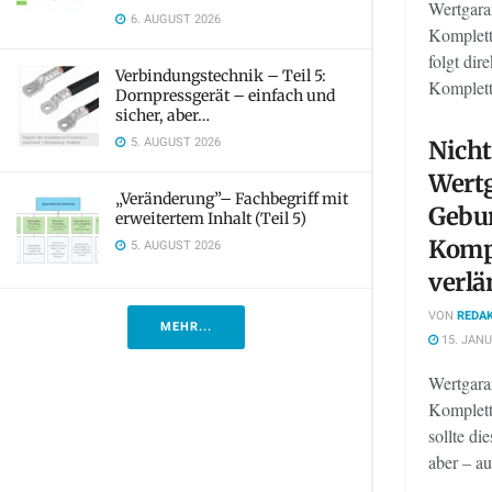
Wertgaran
6. AUGUST 2026
Komplett
folgt dir
Verbindungstechnik – Teil 5:
Kompletts
Dornpressgerät – einfach und
sicher, aber…
5. AUGUST 2026
Nicht
Wertg
„Veränderung”– Fachbegriff mit
Gebur
erweitertem Inhalt (Teil 5)
Kompl
5. AUGUST 2026
verlä
VON
REDAK
MEHR...
15. JANU
Wertgaran
Komplett
sollte di
aber – au