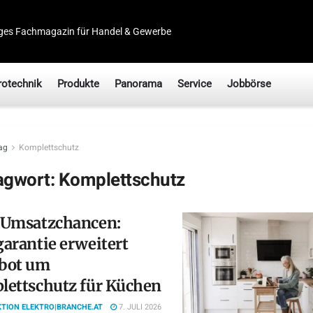
ges Fachmagazin für Handel & Gewerbe
rotechnik
Produkte
Panorama
Service
Jobbörse
ag
Komplettschutz
agwort:
Komplettschutz
 Umsatzchancen:
arantie erweitert
bot um
ettschutz für Küchen
TION ELEKTRO|BRANCHE.AT
7. JULI 2026