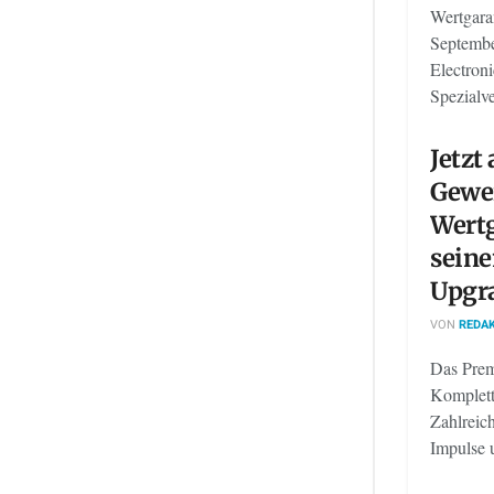
Wertgaran
Septembe
Electroni
Spezialver
Jetzt
Gewe
Wertg
seine
Upgr
VON
REDAK
Das Prem
Kompletts
Zahlreic
Impulse 