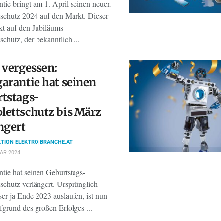
tie bringt am 1. April seinen neuen
schutz 2024 auf den Markt. Dieser
ekt auf den Jubiläums-
chutz, der bekanntlich ...
 vergessen:
arantie hat seinen
tstags-
ettschutz bis März
ngert
TION ELEKTRO|BRANCHE.AT
AR 2024
tie hat seinen Geburtstags-
schutz verlängert. Ursprünglich
eser ja Ende 2023 auslaufen, ist nun
fgrund des großen Erfolges ...