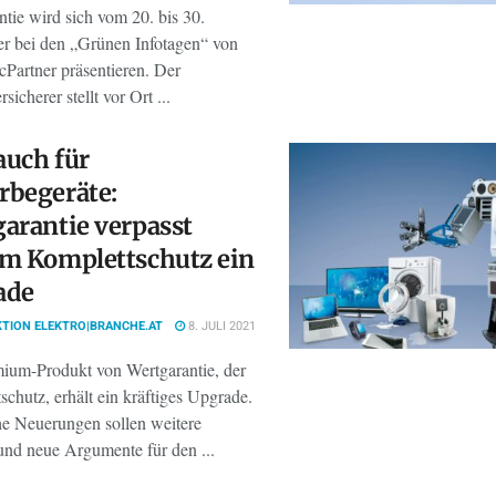
tie wird sich vom 20. bis 30.
r bei den „Grünen Infotagen“ von
cPartner präsentieren. Der
sicherer stellt vor Ort ...
 auch für
rbegeräte:
arantie verpasst
m Komplettschutz ein
ade
TION ELEKTRO|BRANCHE.AT
8. JULI 2021
ium-Produkt von Wertgarantie, der
chutz, erhält ein kräftiges Upgrade.
he Neuerungen sollen weitere
und neue Argumente für den ...