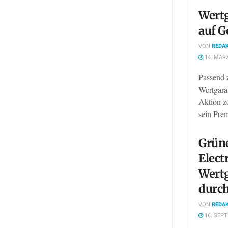
Wertg
auf G
VON
REDAK
14. MÄRZ
Passend 
Wertgara
Aktion ze
sein Pre
Grüne
Elect
Wertg
durch
VON
REDAK
16. SEP