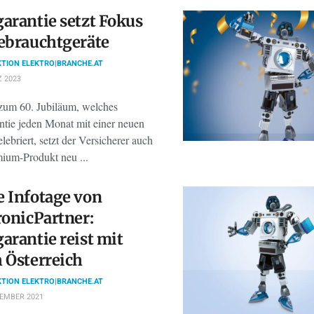
arantie setzt Fokus
ebrauchtgeräte
TION ELEKTRO|BRANCHE.AT
 2023
zum 60. Jubiläum, welches
ntie jeden Monat mit einer neuen
lebriert, setzt der Versicherer auch
mium-Produkt neu ...
 Infotage von
ronicPartner:
arantie reist mit
 Österreich
TION ELEKTRO|BRANCHE.AT
TEMBER 2021