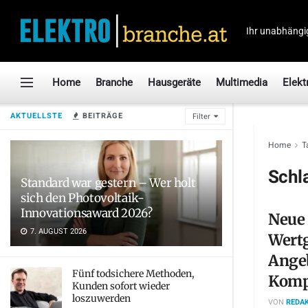
Ihr unabhängi
Home
Branche
Hausgeräte
Multimedia
Elekt
AKTUELLSTE
BEITRÄGE
Filter
Home
T
Schl
Standard war gestern – Wer holt
sich den Photovoltaik-
Innovationsaward 2026?
Neue
7. AUGUST 2026
Wertg
Ange
Fünf todsichere Methoden,
Kompl
Kunden sofort wieder
loszuwerden
VON
REDAK