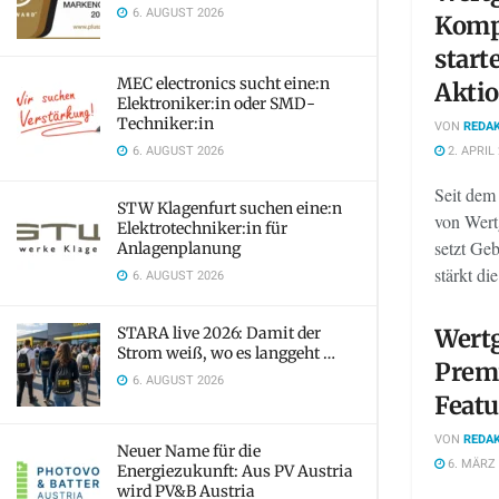
6. AUGUST 2026
Komp
start
MEC electronics sucht eine:n
Akti
Elektroniker:in oder SMD-
Techniker:in
VON
REDAK
6. AUGUST 2026
2. APRIL
Seit dem 
STW Klagenfurt suchen eine:n
von Wertg
Elektrotechniker:in für
setzt Geb
Anlagenplanung
stärkt die 
6. AUGUST 2026
STARA live 2026: Damit der
Wertg
Strom weiß, wo es langgeht …
Prem
6. AUGUST 2026
Featu
VON
REDAK
Neuer Name für die
6. MÄRZ 
Energiezukunft: Aus PV Austria
wird PV&B Austria