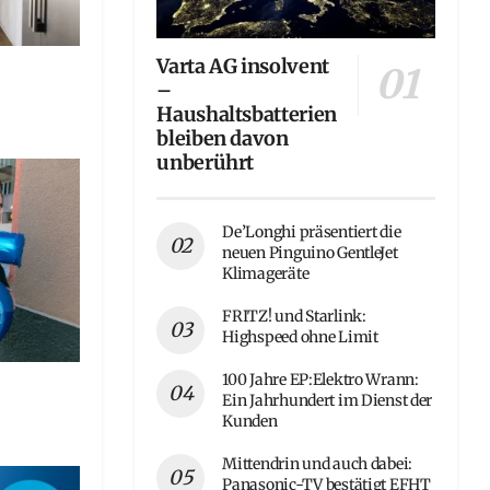
Varta AG insolvent
–
Haushaltsbatterien
bleiben davon
unberührt
De’Longhi präsentiert die
neuen Pinguino GentleJet
Klimageräte
FRITZ! und Starlink:
Highspeed ohne Limit
100 Jahre EP:Elektro Wrann:
Ein Jahrhundert im Dienst der
Kunden
Mittendrin und auch dabei:
Panasonic-TV bestätigt EFHT