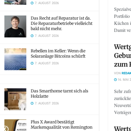
7. AUGUST 2026
Spezialve
Portfolio
Das Recht auf Reparatur ist da.
Küchen i
Die Reparaturbetriebe vielleicht
bald nicht mehr.
Damit ver
7. AUGUST 2026
Wertg
Rebellen im Keller: Wenn die
Gebur
Solaranlage Bitcoins schürft
zum 
7. AUGUST 2026
VON
REDAK
16. MAI 
Sehr zufr
Das Smarthome tarnt sich als
Holzlatte
zurückli
7. AUGUST 2026
Neuvertr
Verträgen
Plus X Award bestätigt
Markenqualität von Remington
Wertg