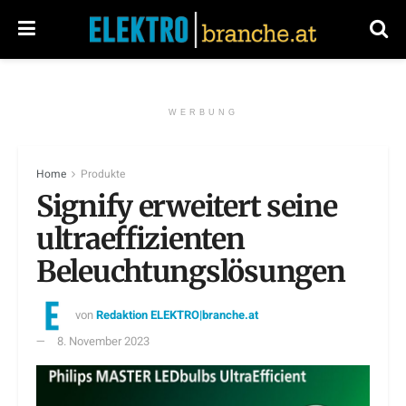
WERBUNG
Home
Produkte
Signify erweitert seine
ultraeffizienten
Beleuchtungslösungen
von
Redaktion ELEKTRO|branche.at
8. November 2023