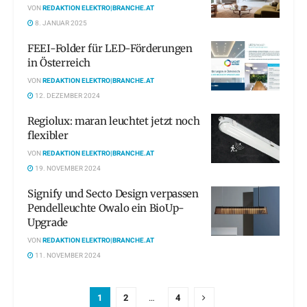
VON
REDAKTION ELEKTRO|BRANCHE.AT
8. JANUAR 2025
FEEI-Folder für LED-Förderungen
in Österreich
VON
REDAKTION ELEKTRO|BRANCHE.AT
12. DEZEMBER 2024
Regiolux: maran leuchtet jetzt noch
flexibler
VON
REDAKTION ELEKTRO|BRANCHE.AT
19. NOVEMBER 2024
Signify und Secto Design verpassen
Pendelleuchte Owalo ein BioUp-
Upgrade
VON
REDAKTION ELEKTRO|BRANCHE.AT
11. NOVEMBER 2024
1
2
…
4