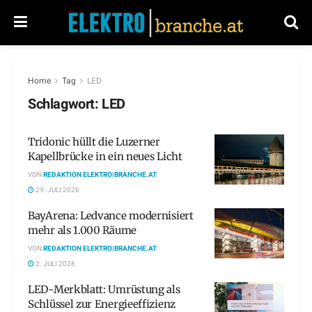
Home
Tag
LED
Schlagwort:
LED
Tridonic hüllt die Luzerner
Kapellbrücke in ein neues Licht
VON
REDAKTION ELEKTRO|BRANCHE.AT
29. JULI 2026
BayArena: Ledvance modernisiert
mehr als 1.000 Räume
VON
REDAKTION ELEKTRO|BRANCHE.AT
2. JULI 2026
LED-Merkblatt: Umrüstung als
Schlüssel zur Energieeffizienz