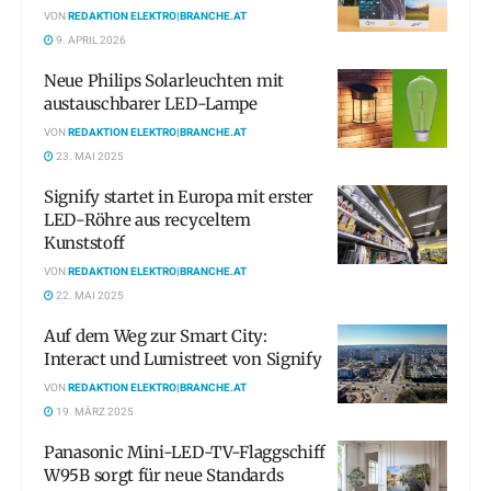
VON
REDAKTION ELEKTRO|BRANCHE.AT
9. APRIL 2026
Neue Philips Solarleuchten mit
austauschbarer LED-Lampe
VON
REDAKTION ELEKTRO|BRANCHE.AT
23. MAI 2025
Signify startet in Europa mit erster
LED-Röhre aus recyceltem
Kunststoff
VON
REDAKTION ELEKTRO|BRANCHE.AT
22. MAI 2025
Auf dem Weg zur Smart City:
Interact und Lumistreet von Signify
VON
REDAKTION ELEKTRO|BRANCHE.AT
19. MÄRZ 2025
Panasonic Mini-LED-TV-Flaggschiff
W95B sorgt für neue Standards