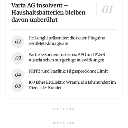
Varta AG insolvent –
Haushaltsbatterien bleiben
davon unberührt
De’Longhi präsentiert die neuen Pinguino
GentleJet Klimageräte
Partielle Sonnenfinsternis: APG und PV&B
Austria sehen nur geringe Auswirkungen
FRITZ! und Starlink: Highspeed ohne Limit
100 Jahre EP:Elektro Wrann: Ein Jahrhundert im
Dienst der Kunden
WERBUNG
WERBUNG