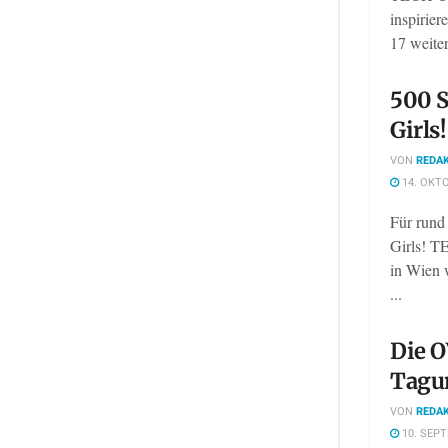
inspirier
17 weiter
500 
Girls
VON
REDAK
14. OKTO
Für rund
Girls! T
in Wien 
...
Die O
Tagun
VON
REDAK
10. SEP