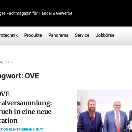
ges Fachmagazin für Handel & Gewerbe
rotechnik
Produkte
Panorama
Service
Jobbörse
ag
OVE
agwort:
OVE
OVE
ralversammlung:
uch in eine neue
ration
TION ELEKTRO|BRANCHE.AT