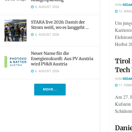
VON
REDAK
6. AUGUST 2026
12. MÄRZ
STARA live 2026: Damit der
Um junge
Strom weiß, wo es langgeht …
Karrierem
6. AUGUST 2026
Elektron
Herbst 20
Neuer Name für die
Energiezukunft: Aus PV Austria
Tirol 
wird PV&B Austria
Tech
6. AUGUST 2026
VON
REDAK
11. FEBR
MEHR...
Am 27. F
Kufstein 
Schülerin
Danie