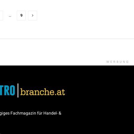
…
9
WERBUNG
giges Fachmagazin für Handel- &