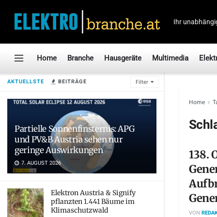
Ihr unabhängi
Home
Branche
Hausgeräte
Multimedia
Elekt
AKTUELLSTE
BEITRÄGE
Filter
Home
T
Schl
Partielle Sonnenfinsternis: APG
und PV&B Austria sehen nur
geringe Auswirkungen
138. 
7. AUGUST 2026
Gene
Aufbr
Elektron Austria & Signify
Gene
pflanzten 1.441 Bäume im
Klimaschutzwald
VON
REDAK