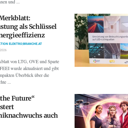
nen und ...
Merkblatt:
tung als Schlüssel
nergieeffizienz
TION ELEKTRO|BRANCHE.AT
 2026
blatt von LTG, OVE und Sparte
FEEI wurde aktualisiert und gibt
mpakten Überblick über die
hte ...
 the Future“
stert
niknachwuchs auch