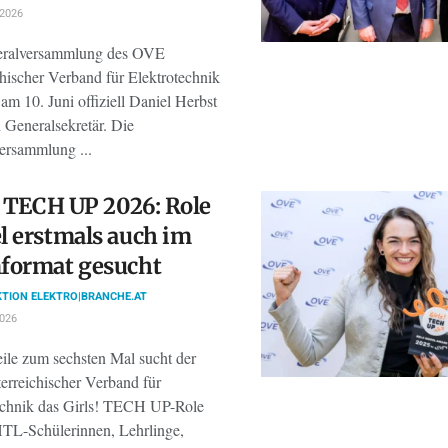
 2026
eralversammlung des OVE
chischer Verband für Elektrotechnik
am 10. Juni offiziell Daniel Herbst
 Generalsekretär. Die
ersammlung ...
! TECH UP 2026: Role
 erstmals auch im
format gesucht
TION ELEKTRO|BRANCHE.AT
2026
eile zum sechsten Mal sucht der
rreichischer Verband für
echnik das Girls! TECH UP-Role
TL-Schülerinnen, Lehrlinge,