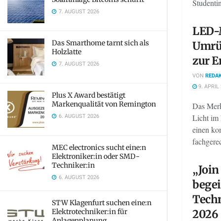
Studentin
7. AUGUST 2026
LED-
Das Smarthome tarnt sich als
Umrüs
Holzlatte
zur E
7. AUGUST 2026
VON
REDAK
9. APRIL
Plus X Award bestätigt
Markenqualität von Remington
Das Merk
6. AUGUST 2026
Licht im 
einen ko
fachgerec
MEC electronics sucht eine:n
Elektroniker:in oder SMD-
Techniker:in
„Join
6. AUGUST 2026
begei
Tech
STW Klagenfurt suchen eine:n
Elektrotechniker:in für
2026
Anlagenplanung