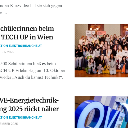
enden Kurzvideo hat sie sich gegen
e ...
Schülerinnen beim
! TECH UP in Wien
TION ELEKTRO|BRANCHE.AT
BER 2025
 500 Schülerinnen hieß es beim
ECH UP-Erlebnistag am 10. Oktober
wieder „Auch du kannst Technik!“.
VE-Energietechnik-
g 2025 rückt näher
TION ELEKTRO|BRANCHE.AT
TEMBER 2025