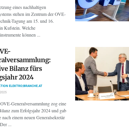
tzung eines nachhaltigen
ystems stehen im Zentrum der OVE-
echnik-Tagung am 15. und 16.
in Kufstein. Welche
instrumente können ...
OVE-
ralversammlung:
ive Bilanz fürs
gsjahr 2024
TION ELEKTRO|BRANCHE.AT
 2025
 OVE-Generalversammlung zog eine
 Bilanz zum Erfolgsjahr 2024 und gab
e nach einem neuen Generalsekretär
Der ...