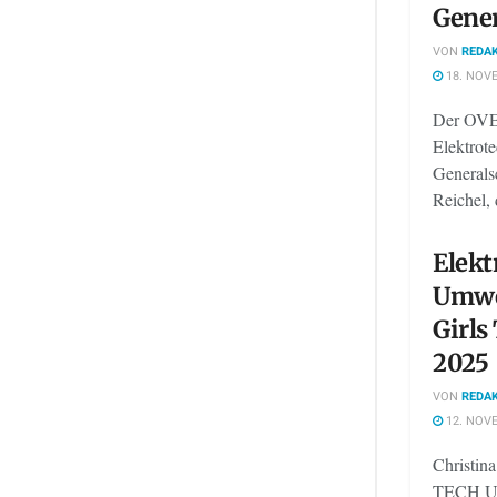
Gener
VON
REDAK
18. NOV
Der OVE 
Elektrot
Generalse
Reichel, 
Elekt
Umweg
Girls
2025
VON
REDAK
12. NOV
Christin
TECH UP