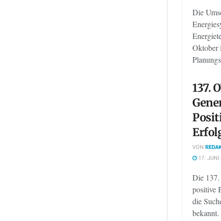
Die Umse
Energies
Energiet
Oktober 
Planungs
137. 
Gene
Posit
Erfol
VON
REDAK
17. JUNI
Die 137.
positive
die Such
bekannt. 