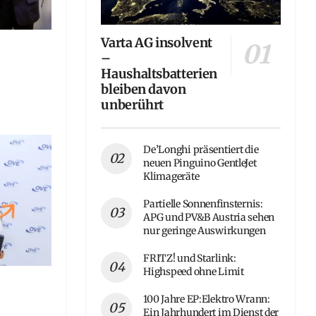
Varta AG insolvent
–
Haushaltsbatterien
bleiben davon
unberührt
De’Longhi präsentiert die
neuen Pinguino GentleJet
Klimageräte
Partielle Sonnenfinsternis:
APG und PV&B Austria sehen
nur geringe Auswirkungen
FRITZ! und Starlink:
Highspeed ohne Limit
100 Jahre EP:Elektro Wrann:
Ein Jahrhundert im Dienst der