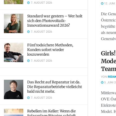
7. AUGUST 2026
12. JUNI
Die Gen
Standard war gestern – Wer holt
Österrei
sich den Photovoltaik-
Innovationsaward 2026?
begrüßte 
7. AUGUST 2026
als neuen
Generalv
Fünf todsichere Methoden,
Kunden sofort wieder
Girls
loszuwerden
Model
7. AUGUST 2026
Team
VON
REDAK
Das Recht auf Reparatur ist da.
3. JUNI 
Die Reparaturbetriebe vielleicht
bald nicht mehr.
Mittlerw
7. AUGUST 2026
OVE Öste
Elektrot
Model. H
Rebellen im Keller: Wenn die
Solaranlage Bitcoins schürft