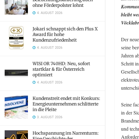
ohne Förderpolster lohnt
Kommunik
4. AUGUST 2026
bleibt w
Vöcklabr
Jokari schnappt sich den Plus X
Award für hohe
Der neue
Kundenzufriedenheit
seine ber
4. AUGUST 2026
Jahren a
Schritt i
WISI OR 740HD: Neu, sofort
startklar & für Österreich
Gesellsc
optimiert
elektrot
4. AUGUST 2026
untersch
Kundenstreit endet mit Konkurs:
Energieunternehmen schlitterte
Seine fa
in die Pleite
in der S
3. AUGUST 2026
Brandmel
und tech
Hochspannung im Narrenturm:
Anforder
Eine Geschichte der