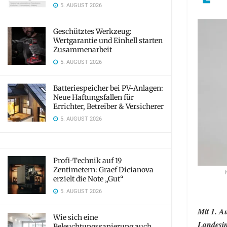
5. AUGUST 2026
Geschütztes Werkzeug:
Wertgarantie und Einhell starten
Zusammenarbeit
5. AUGUST 2026
Batteriespeicher bei PV-Anlagen:
Neue Haftungsfallen für
Errichter, Betreiber & Versicherer
5. AUGUST 2026
Profi-Technik auf 19
Zentimetern: Graef Dicianova
erzielt die Note „Gut“
5. AUGUST 2026
Mit 1. A
Wie sich eine
Landesin
Beleuchtungssanierung auch