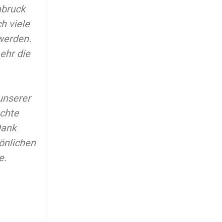
abruck
ch viele
werden.
ehr die
unserer
achte
Dank
önlichen
e.