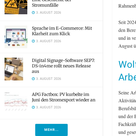
Stromunfälle
Rahmenbe
3. AUGUST 2026
Seit 202
Sprache im E-Commerce: Mit
den Berei
Klarheit zum Klick
und in v
3. AUGUST 2026
August ü
Digital Signage-Software SEP7:
Wolf
DS-in4me rollt neues Release
aus
Arb
3. AUGUST 2026
Seine Ar
APG Factbox: PV kurbelte im
Juni den Stromexport wieder an
Aktivitä
3. AUGUST 2026
Berufsbil
und der 
Fachkräf
MEHR...
und gese