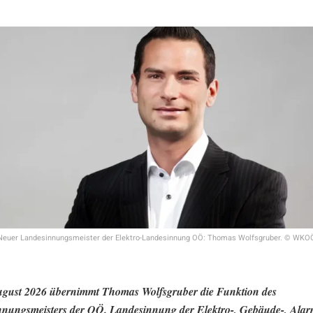
Neuer Landesinnungsmeister der Elektro-Landesinnung OÖ: Thomas Wolfsgruber. © WK
ugust 2026 übernimmt Thomas Wolfsgruber die Funktion des
nungsmeisters der OÖ. Landesinnung der Elektro-, Gebäude-, Ala