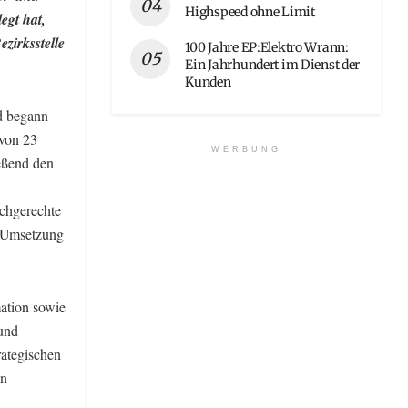
Highspeed ohne Limit
egt hat,
zirksstelle
100 Jahre EP:Elektro Wrann:
Ein Jahrhundert im Dienst der
Kunden
d begann
 von 23
WERBUNG
eßend den
chgerechte
e Umsetzung
ation sowie
 und
rategischen
en