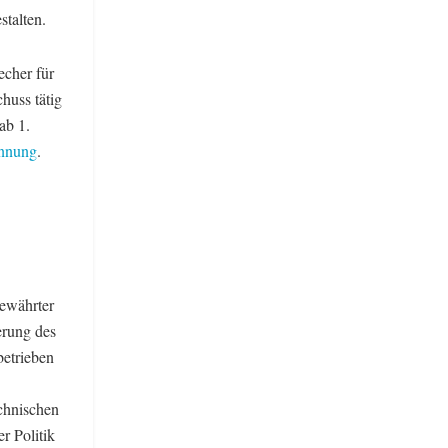
talten.
echer für
huss tätig
ab 1.
innung
.
bewährter
erung des
betrieben
chnischen
r Politik