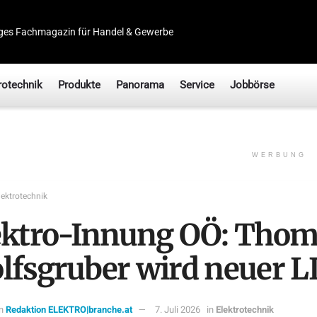
ges Fachmagazin für Handel & Gewerbe
rotechnik
Produkte
Panorama
Service
Jobbörse
WERBUNG
lektrotechnik
ektro-Innung OÖ: Thom
lfsgruber wird neuer 
n
Redaktion ELEKTRO|branche.at
7. Juli 2026
in
Elektrotechnik