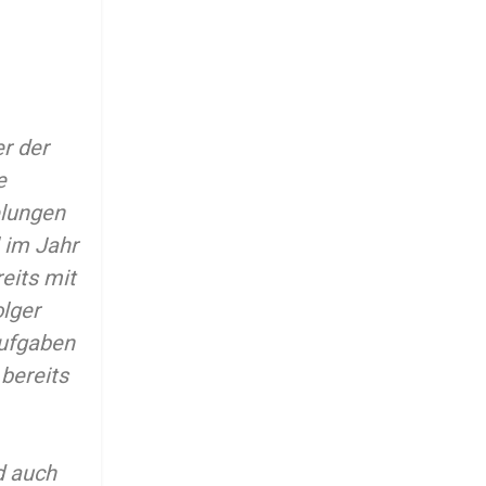
r der
e
elungen
 im Jahr
eits mit
olger
Aufgaben
bereits
d auch