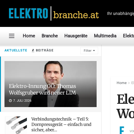
Ihr unabhängi
Home
Branche
Hausgeräte
Multimedia
Elekt
AKTUELLSTE
BEITRÄGE
Filter
Home
E
Elektro-Innung OÖ: Thomas
Wolfsgruber wird neuer LIM
El
7. JULI 2026
Wo
Verbindungstechnik – Teil 5:
Dornpressgerät – einfach und
sicher, aber…
vo