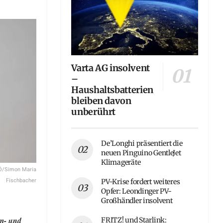
Varta AG insolvent
–
Haushaltsbatterien
bleiben davon
unberührt
De’Longhi präsentiert die
neuen Pinguino GentleJet
Klimageräte
OÖ/Simon Maria
Fischbacher
PV-Krise fordert weiteres
Opfer: Leondinger PV-
Großhändler insolvent
rm- und
FRITZ! und Starlink: