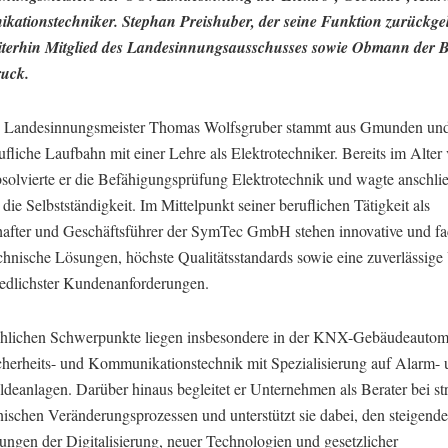
ationstechniker. Stephan Preishuber, der seine Funktion zurückgel
eiterhin Mitglied des Landesinnungsausschusses sowie Obmann der Be
uck.
 Landesinnungsmeister Thomas Wolfsgruber stammt aus Gmunden un
ufliche Laufbahn mit einer Lehre als Elektrotechniker. Bereits im Alter
bsolvierte er die Befähigungsprüfung Elektrotechnik und wagte anschli
n die Selbstständigkeit. Im Mittelpunkt seiner beruflichen Tätigkeit als
hafter und Geschäftsführer der SymTec GmbH stehen innovative und fa
echnische Lösungen, höchste Qualitätsstandards sowie eine zuverlässig
iedlichster Kundenanforderungen.
chlichen Schwerpunkte liegen insbesondere in der KNX-Gebäudeautom
icherheits- und Kommunikationstechnik mit Spezialisierung auf Alarm-
deanlagen. Darüber hinaus begleitet er Unternehmen als Berater bei st
nischen Veränderungsprozessen und unterstützt sie dabei, den steigend
ungen der Digitalisierung, neuer Technologien und gesetzlicher