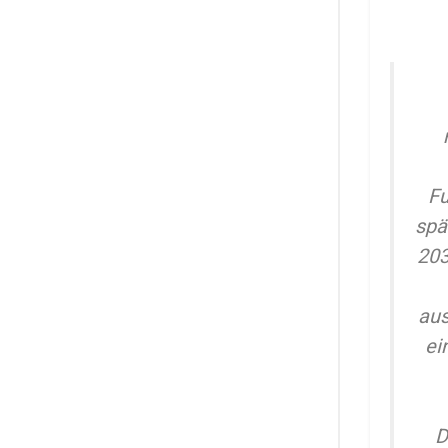
Fu
spä
203
aus
ei
D