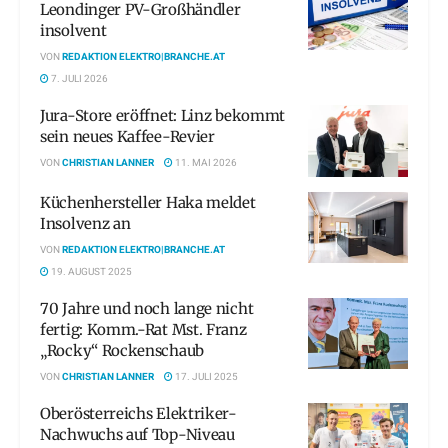
Leondinger PV-Großhändler
insolvent
VON
REDAKTION ELEKTRO|BRANCHE.AT
7. JULI 2026
Jura-Store eröffnet: Linz bekommt
sein neues Kaffee-Revier
VON
CHRISTIAN LANNER
11. MAI 2026
Küchenhersteller Haka meldet
Insolvenz an
VON
REDAKTION ELEKTRO|BRANCHE.AT
19. AUGUST 2025
70 Jahre und noch lange nicht
fertig: Komm.-Rat Mst. Franz
„Rocky“ Rockenschaub
VON
CHRISTIAN LANNER
17. JULI 2025
Oberösterreichs Elektriker-
Nachwuchs auf Top-Niveau