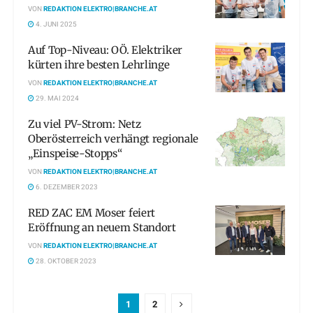
VON
REDAKTION ELEKTRO|BRANCHE.AT
4. JUNI 2025
Auf Top-Niveau: OÖ. Elektriker
kürten ihre besten Lehrlinge
VON
REDAKTION ELEKTRO|BRANCHE.AT
29. MAI 2024
Zu viel PV-Strom: Netz
Oberösterreich verhängt regionale
„Einspeise-Stopps“
VON
REDAKTION ELEKTRO|BRANCHE.AT
6. DEZEMBER 2023
RED ZAC EM Moser feiert
Eröffnung an neuem Standort
VON
REDAKTION ELEKTRO|BRANCHE.AT
28. OKTOBER 2023
1
2