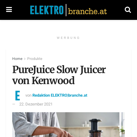
WERBUNG
Home
Produkte
PureJuice Slow Juicer
von Kenwood
von
Redaktion ELEKTRO|branche.at
22. Dezember 2021