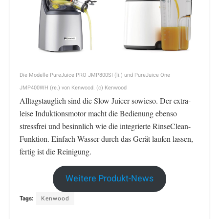
Die Modelle PureJuice PRO JMP800SI (li.) und PureJuice One
JMP400WH (re.) von Kenwood. (c) Kenwood
Alltagstauglich sind die Slow Juicer sowieso. Der extra-
leise Induktionsmotor macht die Bedienung ebenso
stressfrei und besinnlich wie die integrierte RinseClean-
Funktion. Einfach Wasser durch das Gerät laufen lassen,
fertig ist die Reinigung.
Weitere Produkt-News
Tags:
Kenwood