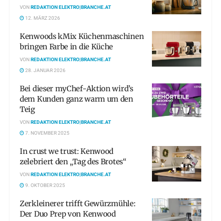
VON
REDAKTION ELEKTRO|BRANCHE.AT
12. MÄRZ 2026
Kenwoods kMix Küchenmaschinen
bringen Farbe in die Küche
VON
REDAKTION ELEKTRO|BRANCHE.AT
28. JANUAR 2026
Bei dieser myChef-Aktion wird’s
dem Kunden ganz warm um den
Teig
VON
REDAKTION ELEKTRO|BRANCHE.AT
7. NOVEMBER 2025
In crust we trust: Kenwood
zelebriert den „Tag des Brotes“
VON
REDAKTION ELEKTRO|BRANCHE.AT
9. OKTOBER 2025
Zerkleinerer trifft Gewürzmühle:
Der Duo Prep von Kenwood