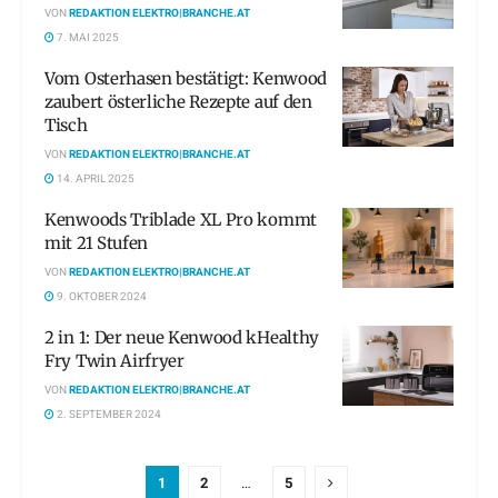
VON
REDAKTION ELEKTRO|BRANCHE.AT
7. MAI 2025
Vom Osterhasen bestätigt: Kenwood
zaubert österliche Rezepte auf den
Tisch
VON
REDAKTION ELEKTRO|BRANCHE.AT
14. APRIL 2025
Kenwoods Triblade XL Pro kommt
mit 21 Stufen
VON
REDAKTION ELEKTRO|BRANCHE.AT
9. OKTOBER 2024
2 in 1: Der neue Kenwood kHealthy
Fry Twin Airfryer
VON
REDAKTION ELEKTRO|BRANCHE.AT
2. SEPTEMBER 2024
1
2
…
5