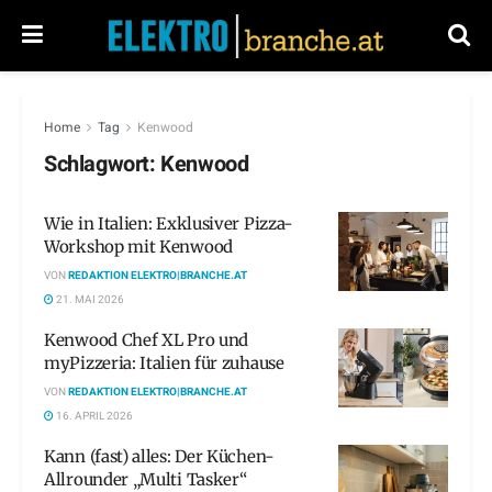
Home
Tag
Kenwood
Schlagwort:
Kenwood
Wie in Italien: Exklusiver Pizza-
Workshop mit Kenwood
VON
REDAKTION ELEKTRO|BRANCHE.AT
21. MAI 2026
Kenwood Chef XL Pro und
myPizzeria: Italien für zuhause
VON
REDAKTION ELEKTRO|BRANCHE.AT
16. APRIL 2026
Kann (fast) alles: Der Küchen-
Allrounder „Multi Tasker“